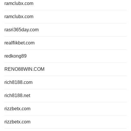
ramclubx.com
ramclubx.com
rasri365day.com
realflikbet.com
redkong89
RENO88WIN.COM
rich8188.com
rich8188.net
rizzbetx.com
rizzbetx.com