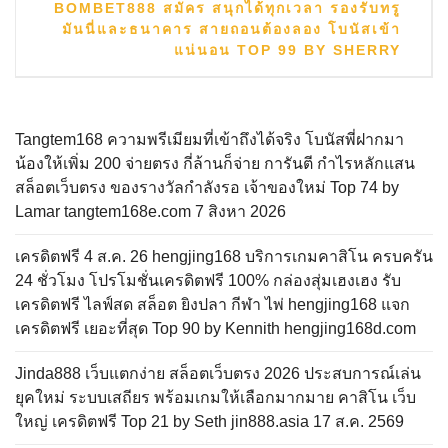
BOMBET888 สมัคร สนุกได้ทุกเวลา รองรับทรู
มันนี่และธนาคาร สายถอนต้องลอง โบนัสเข้า
แน่นอน TOP 99 BY SHERRY
Tangtem168 ความพรีเมียมที่เข้าถึงได้จริง โบนัสพี่ฝากมา
น้องให้เพิ่ม 200 จ่ายตรง กี่ล้านก็จ่าย การันตี กำไรหลักแสน
สล็อตเว็บตรง ของรางวัลกำลังรอ เจ้าของใหม่ Top 74 by
Lamar tangtem168e.com 7 สิงหา 2026
เครดิตฟรี 4 ส.ค. 26 hengjing168 บริการเกมคาสิโน ครบครัน
24 ชั่วโมง โปรโมชั่นเครดิตฟรี 100% กล่องสุ่มเฮงเฮง รับ
เครดิตฟรี ไลฟ์สด สล็อต ยิงปลา กีฬา ไพ่ hengjing168 แจก
เครดิตฟรี เยอะที่สุด Top 90 by Kennith hengjing168d.com
Jinda888 เว็บแตกง่าย สล็อตเว็บตรง 2026 ประสบการณ์เล่น
ยุคใหม่ ระบบเสถียร พร้อมเกมให้เลือกมากมาย คาสิโน เว็บ
ใหญ่ เครดิตฟรี Top 21 by Seth jin888.asia 17 ส.ค. 2569