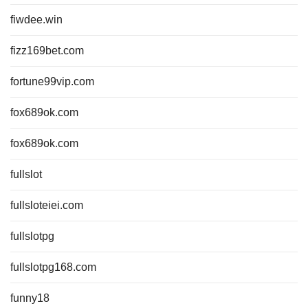
fiwdee.win
fizz169bet.com
fortune99vip.com
fox689ok.com
fox689ok.com
fullslot
fullsloteiei.com
fullslotpg
fullslotpg168.com
funny18