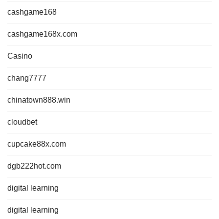
cashgame168
cashgame168x.com
Casino
chang7777
chinatown888.win
cloudbet
cupcake88x.com
dgb222hot.com
digital learning
digital learning