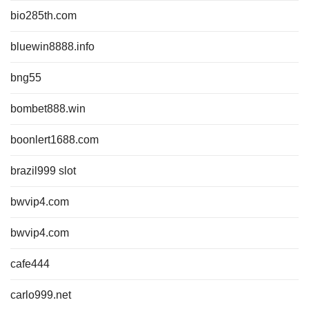
bio285th.com
bluewin8888.info
bng55
bombet888.win
boonlert1688.com
brazil999 slot
bwvip4.com
bwvip4.com
cafe444
carlo999.net