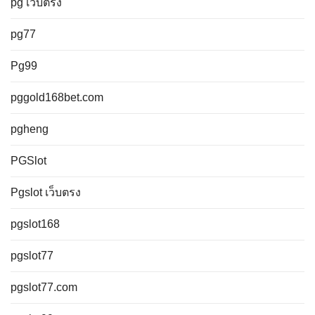
pg เว็บตรง
pg77
Pg99
pggold168bet.com
pgheng
PGSlot
Pgslot เว็บตรง
pgslot168
pgslot77
pgslot77.com