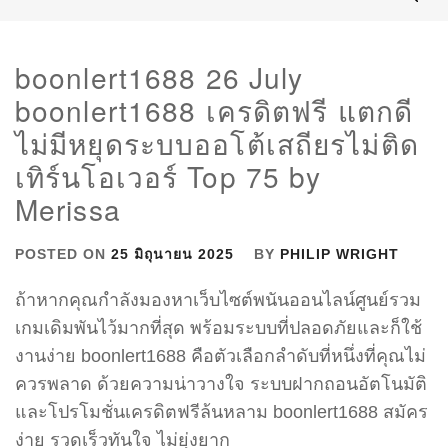
boonlert1688 26 July
boonlert1688 เครดิตฟรี แตกดี
ไม่มีหยุดระบบออโต้เสถียรไม่ติด
เทิร์นโอเวอร์ Top 75 by
Merissa
POSTED ON
25 มิถุนายน 2025
BY
PHILIP WRIGHT
ถ้าหากคุณกำลังมองหาเว็บไซต์พนันออนไลน์ศูนย์รวม
เกมเดิมพันไว้มากที่สุด พร้อมระบบที่ปลอดภัยและก็ใช้
งานง่าย boonlert1688 คือตัวเลือกลำดับที่หนึ่งที่คุณไม่
ควรพลาด ด้วยความน่าวางใจ ระบบฝากถอนอัตโนมัติ
และโปรโมชั่นเครดิตฟรีล้นหลาม boonlert1688 สมัคร
ง่าย รวดเร็วทันใจ ไม่ยุ่งยาก