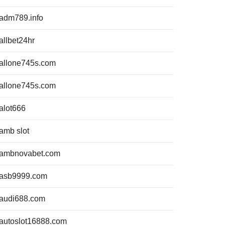
adm789.info
allbet24hr
allone745s.com
allone745s.com
alot666
amb slot
ambnovabet.com
asb9999.com
audi688.com
autoslot16888.com