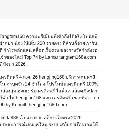
Tangtem168 ความพรีเมียมที่เข้าถึงได้จริง โบนัสพี่
ฝากมา น้องให้เพิ่ม 200 จ่ายตรง กี่ล้านก็จ่าย การัน
ตี กำไรหลักแสน สล็อตเว็บตรง ของรางวัลกำลังรอ
เจ้าของใหม่ Top 74 by Lamar tangtem168e.com
7 สิงหา 2026
เครดิตฟรี 4 ส.ค. 26 hengjing168 บริการเกมคาสิ
โน ครบครัน 24 ชั่วโมง โปรโมชั่นเครดิตฟรี 100%
กล่องสุ่มเฮงเฮง รับเครดิตฟรี ไลฟ์สด สล็อต ยิงปลา
กีฬา ไพ่ hengjing168 แจก เครดิตฟรี เยอะที่สุด Top
90 by Kennith hengjing168d.com
Jinda888 เว็บแตกง่าย สล็อตเว็บตรง 2026
ประสบการณ์เล่นยุคใหม่ ระบบเสถียร พร้อมเกมให้