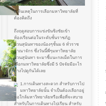
5 ต้นเหตุในการเลือกมหาวิทยาลัยที่
ต้องคิดถึง
ถึงฤดูสอบการแข่งขันชิงชัยเข้า
ห้องเรียนต่อในระดับชั้นราชภัฏ
สวนสุนันทาของน้องๆชั้นม 6 ทั่วราช
อาณาจักร ซึ่งวันนี้พี่ๆมหาวิทยาลัย
สวนสุนันทา จะมาชี้แนะกลเม็ดในการ
เลือกมหาวิทยาลัยซึ่งมี 5 ปัจจัยมีอะไร
บ้างไปดูกันได้เลย
1.การเดินทางสะดวก สำหรับการไป
มหาวิทยาลัยนั้น จำเป็นต้องเลือกอยู่
หอใกล้มหาวิทยาลัยหรือเพื่อที่จะสบาย
สำหรับในการเดินทางไปเรียน สำหรับ