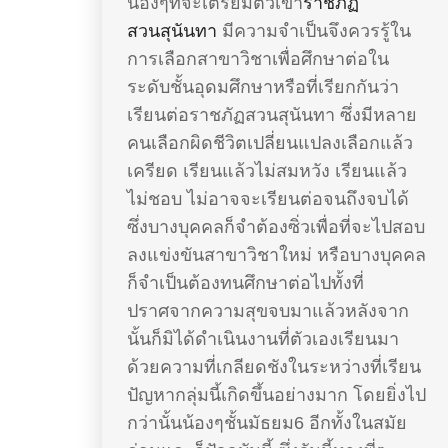
น้องๆที่จะเตรียมตัวเข้า
ราชภัฏ
สวนสุนันทา
มีความจำเป็นจึงควรรู้ใน
การเลือกสาขาวิชาเพื่อศึกษาต่อใน
ระดับชั้นอุดมศึกษาหรือที่เรียกกันว่า
เรียนต่อราชภัฏสวนสุนันทา ซึ่งมีหลาย
คนเลือกผิดชีวิตเปลี่ยนแปลงเลือกแล้ว
เครียด เรียนแล้วไม่สมหวัง เรียนแล้ว
ไม่ชอบ ไม่อาจจะเรียนต่อจนถึงจบได้
ซึ่งบางบุคคลก็จำต้องซิ่วเพื่อที่จะไปสอบ
ลงแข่งขันสาขาวิชาใหม่ หรือบางบุคคล
ก็จำเป็นต้องทนศึกษาต่อไปทั้งที่
ปราศจากความสุขจบมาแล้วหลังจาก
นั้นก็มิได้ดำเนินงานที่ตัวเองเรียนมา
ด้วยความที่เกลียดชังในระหว่างที่เรียน
ปัญหากลุ่มนี้เกิดขึ้นอย่างมาก โดยยิ่งไป
กว่านั้นน้องๆชั้นมัธยม6 อีกทั้งในสมัย