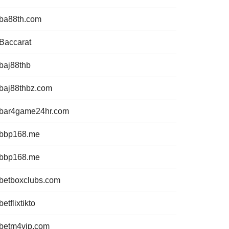
ba88th.com
Baccarat
baj88thb
baj88thbz.com
bar4game24hr.com
bbp168.me
bbp168.me
betboxclubs.com
betflixtikto
betm4vip.com