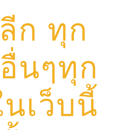
ลีก ทุก
ื่นๆทุก
เว็บนี้