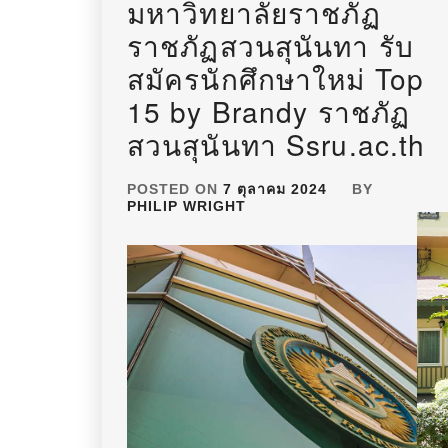
มหาวิทยาลัยราชภัฏ
ราชภัฏสวนสุนันทา รับ
สมัครนักศึกษาใหม่ Top
15 by Brandy ราชภัฏ
สวนสุนันทา Ssru.ac.th
POSTED ON
7 ตุลาคม 2024
BY
PHILIP WRIGHT