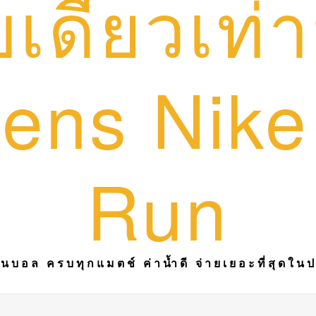
บเดียวเท่า
ns Nike
Run
ันบอล ครบทุกแมตช์ ค่าน้ำดี จ่ายเยอะที่สุดใ