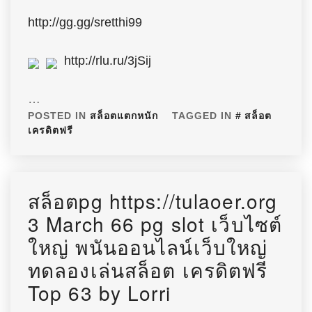
http://gg.gg/sretthi99
http://rlu.ru/3jSij
…
POSTED IN
สล็อตแตกหนัก
TAGGED IN
สล็อต
เครดิตฟรี
สล็อตpg https://tulaoer.org
3 March 66 pg slot เว็บไซต์
ใหญ่ พนันออนไลน์เว็บใหญ่
ทดลองเล่นสล็อต เครดิตฟรี
Top 63 by Lorri