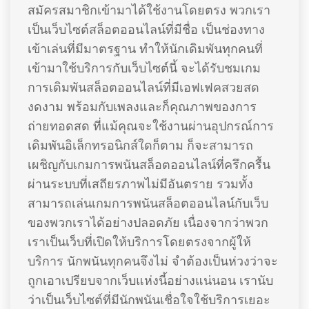
สมัครสมาชิกเข้ามาได้ใช้งานโดยตรง พวกเรา
เป็นเว็บไซต์สล็อตออนไลน์ที่มีชื่อ เป็นช่องทาง
เข้าเล่นที่มีมาตรฐาน ทำให้นักเดิมพันทุกคนที่
เข้ามาใช้บริการกับเว็บไซต์นี้ จะได้รับชมเกม
การเดิมพันสล็อตออนไลน์ที่มีเอฟเฟคสวยสด
งดงาม พร้อมกับเพลงและก็คุณภาพของการ
ถ่ายทอดสด ที่แม้คุณจะใช้งานผ่านอุปกรณ์การ
เดิมพันอิเล็กทรอนิกส์ใดก็ตาม ก็จะสามารถ
เผชิญกับเกมการพนันสล็อตออนไลน์ที่ครึกครื้น
ผ่านระบบที่เสถียรภาพไม่มีอันตราย รวมทั้ง
สามารถเล่นเกมการพนันสล็อตออนไลน์กับเว็บ
ของพวกเราได้อย่างปลอดภัย เนื่องจากว่าพวก
เราเป็นเว็บที่เปิดให้บริการโดยตรงจากผู้ให้
บริการ นักพนันทุกคนจึงไม่ จำต้องเป็นห่วงว่าจะ
ถูกเอาเปรียบจากเว็บแห่งนี้อย่างแน่นอน เรานับ
ว่าเป็นเว็บไซต์ที่มีนักพนันเชื่อใจใช้บริการเยอะ