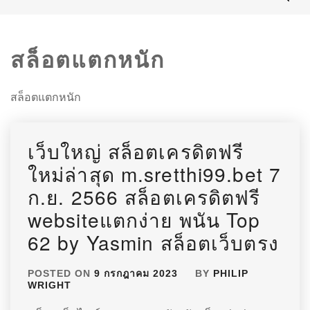
สล็อตแตกหนัก
สล็อตแตกหนัก
เว็บใหญ่ สล็อตเครดิตฟรี
ใหม่ล่าสุด m.sretthi99.bet 7
ก.ย. 2566 สล็อตเครดิตฟรี
websiteแตกง่าย พนัน Top
62 by Yasmin สล็อตเว็บตรง
POSTED ON
9 กรกฎาคม 2023
BY
PHILIP
WRIGHT