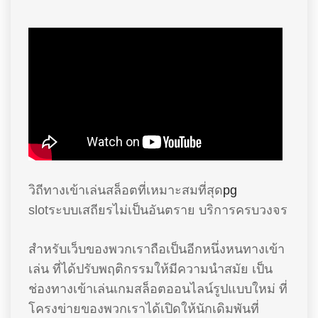
วิถีทางเข้าเล่นสล็อตที่เหมาะสมที่สุด
pg
slotระบบเสถียรไม่เป็นอันตราย บริการครบวงจร
สำหรับเว็บของพวกเราถือเป็นอีกหนึ่งหนทางเข้า
เล่น ที่ได้ปรับพฤติกรรมให้มีความนำสมัย เป็น
ช่องทางเข้าเล่นเกมสล็อตออนไลน์รูปแบบใหม่ ที่
โครงข่ายของพวกเราได้เปิดให้นักเดิมพันที่