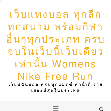
Skip
to
เว็บแทงบอล ทุกลีก
content
ทุกสนาม พร้อมกีฬา
อื่นๆทุกประเภท ครบ
จบในเว็บนี้เว็บเดียว
เท่านั้น Womens
Nike Free Run
เว็บพนันบอล ครบทุกแมตช์ ค่าน้ำดี จ่าย
เยอะที่สุดในประเทศ
Primary
Menu