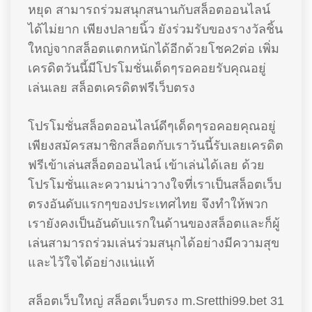
หยุด สามารถร่วมสนุกสนานกับสล็อตออนไลน์
ได้ไม่ยาก เพียงปลายนิ้ว ยังร่วมรับของรางวัลชิ้น
ใหญ่จากสล็อตแตกหนักได้อีกด้วยโชค2ต่อ เพิ่ม
เครดิตวันนี้มีโปรโมชั่นเด็ดๆรอคอยรับคุณอยู่
เล่นเลย สล็อตเครดิตฟรีเว็บตรง
โปรโมชั่นสล็อตออนไลน์ดีๆเด็ดๆรอคอยคุณอยู่
เพียงสมัครสมาชิกสล็อตกับเราวันนี้รับเลยเครดิต
ฟรีเข้าเล่นสล็อตออนไลน์ เข้าเล่นได้เลย ด้วย
โปรโมชั่นและความน่าวางใจที่เราเป็นสล็อตเว็บ
ตรงอันดับแรกๆของประเทศไทย จึงทำให้พวก
เรายังคงเป็นอันดับแรกในด้านของสล็อตและก็ผู้
เล่นสามารถร่วมเล่นร่วมสนุกได้อย่างมีความสุข
และไว้ใจได้อย่างแน่แท้
สล็อตเว็บใหญ่ สล็อตเว็บตรง m.Sretthi99.bet 31