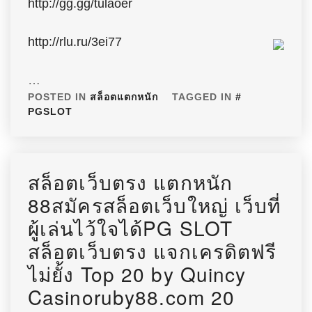
http://gg.gg/tulaoer
http://rlu.ru/3ei77
…
POSTED IN
สล็อตแตกหนัก
TAGGED IN
PGSLOT
สล็อตเว็บตรง แตกหนัก
88สมัครสล็อตเว็บใหญ่ เว็บที่
ผู้เล่นไว้ใจได้PG SLOT
สล็อตเว็บตรง แจกเครดิตฟรี
ไม่ยั้ง Top 20 by Quincy
Casinoruby88.com 20