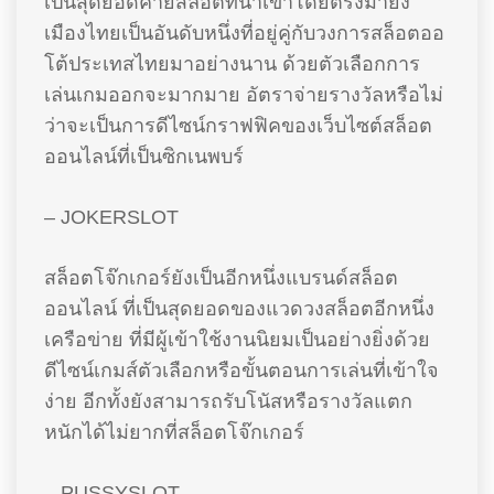
เป็นสุดยอดค่ายสล็อตที่นำเข้าโดยตรงมายัง
เมืองไทยเป็นอันดับหนึ่งที่อยู่คู่กับวงการสล็อตออ
โต้ประเทสไทยมาอย่างนาน ด้วยตัวเลือกการ
เล่นเกมออกจะมากมาย อัตราจ่ายรางวัลหรือไม่
ว่าจะเป็นการดีไซน์กราฟฟิคของเว็บไซต์สล็อต
ออนไลน์ที่เป็นซิกเนพบร์
– JOKERSLOT
สล็อตโจ๊กเกอร์ยังเป็นอีกหนึ่งแบรนด์สล็อต
ออนไลน์ ที่เป็นสุดยอดของแวดวงสล็อตอีกหนึ่ง
เครือข่าย ที่มีผู้เข้าใช้งานนิยมเป็นอย่างยิ่งด้วย
ดีไซน์เกมส์ตัวเลือกหรือขั้นตอนการเล่นที่เข้าใจ
ง่าย อีกทั้งยังสามารถรับโนัสหรือรางวัลแตก
หนักได้ไม่ยากที่สล็อตโจ๊กเกอร์
– PUSSYSLOT