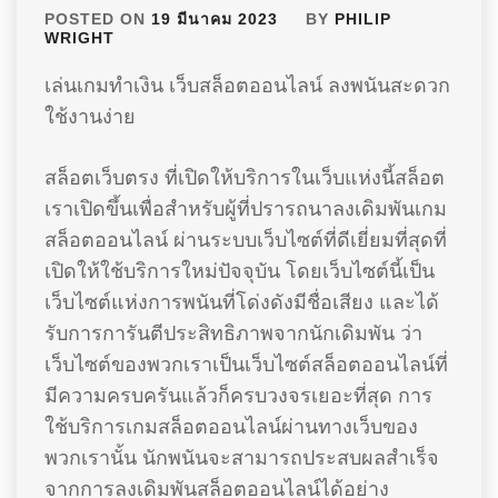
POSTED ON
19 มีนาคม 2023
BY
PHILIP
WRIGHT
เล่นเกมทำเงิน เว็บสล็อตออนไลน์ ลงพนันสะดวก
ใช้งานง่าย
สล็อตเว็บตรง ที่เปิดให้บริการในเว็บแห่งนี้สล็อต
เราเปิดขึ้นเพื่อสำหรับผู้ที่ปรารถนาลงเดิมพันเกม
สล็อตออนไลน์ ผ่านระบบเว็บไซต์ที่ดีเยี่ยมที่สุดที่
เปิดให้ใช้บริการใหม่ปัจจุบัน โดยเว็บไซต์นี้เป็น
เว็บไซต์แห่งการพนันที่โด่งดังมีชื่อเสียง และได้
รับการการันตีประสิทธิภาพจากนักเดิมพัน ว่า
เว็บไซต์ของพวกเราเป็นเว็บไซต์สล็อตออนไลน์ที่
มีความครบครันแล้วก็ครบวงจรเยอะที่สุด การ
ใช้บริการเกมสล็อตออนไลน์ผ่านทางเว็บของ
พวกเรานั้น นักพนันจะสามารถประสบผลสำเร็จ
จากการลงเดิมพันสล็อตออนไลน์ได้อย่าง