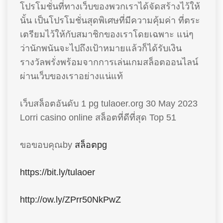
โปรโมชั่นที่ทางเว็บของพวกเราได้จัดสร้างไว้ให้
นั้น เป็นโปรโมชั่นสุดพิเศษที่มีความคุ้มค่า ที่ตระ
เตรียมไว้ให้กับสมาชิกของเราโดยเฉพาะ แน่ๆ
ว่านักพนันจะไปถึงเป้าหมายแล้วก็ได้รับเงิน
รางวัลพรั่งพร้อมจากการเล่นเกมสล็อตออนไลน์
ผ่านเว็บของเราอย่างแน่แท้
เว็บสล็อตอันดับ 1 pg tulaoer.org 30 May 2023
Lorri casino online สล็อตที่ดีที่สุด Top 51
ขอขอบคุณby
สล็อตpg
https://bit.ly/tulaoer
http://ow.ly/ZPrr50NkPwZ