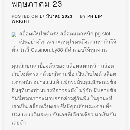
พฤษภาคม 23
POSTED ON
17 มีนาคม 2023
BY
PHILIP
WRIGHT
สล็อตเว็บไซต์ตรง สล็อตแตกหนัก pg slot
เป็นอย่างไร เพราะเหตุไรคนถึงตามหากันให้
ทั่ว วันนี้ Casinoruby88 มีคำตอบให้ทุกท่าน
คุณลักษณะเบื้องต้นของ สล็อตแตกหนัก สล็อต
เว็บไซต์ตรง กล้วยๆก็ตามชื่อ เป็นเว็บไซต์ สล็อต
แตกหนัก อย่างแน่แท้ แม้กระนั้นคุณลักษณะข้อ
อื่นๆที่บางท่านบางทีอาจจะยังไม่รู้จัก มีหลายข้อ
วันนี้พวกเราจะมาบอกกล่าวสู่กันฟัง ในฐานะที่
เราเป็น สล็อตเว็บตรง ซึ่งมีคุณลักษณะครบทั้ง
ปวง แบบเต็มระบบกันเลยทีเดียวเชียว มาเริ่มกัน
เลยจ้า