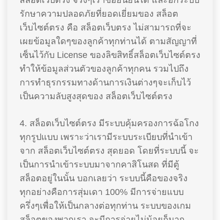
สล็อตเว็บตรง จริงๆเราขอยืนยันได้ และอีกระบบ
รักษาความปลอดภัยที่ยอดเยี่ยมของ สล็อต
เว็บไซต์ตรง คือ สล็อตเว็บตรง ไม่สามารถที่จะ
เผยข้อมูลใดๆของลูกค้าทุกท่านได้ ตามสัญญาที่
เซ็นไว้กับ License ของลิขสิทธิ์สล็อตเว็บไซต์ตรง
ทำให้ข้อมูลส่วนตัวของลูกค้าทุกคน รวมไปถึง
การทำธุรกรรมทางด้านการเงินต่างๆจะเก็บไว้
เป็นความลับสูงสุดของ สล็อตเว็บไซต์ตรง
4. สล็อตเว็บไซต์ตรง มีระบบคุ้มครองการฉ้อโกง
ทุกรูปแบบ เพราะว่าเรามีระบบระเบียบที่นำเข้า
จาก สล็อตเว็บไซต์ตรง สุดยอด โดยที่ระบบนี้ จะ
เป็นการนำเข้าระบบมาจากคาสิโนสด ที่มีตู้
สล็อตอยู่ในนั้น บอกเลยว่า ระบบนี้คือของจริง
ทุกอย่างคือการสุ่มเดา 100% มีการจ่ายแบบ
ครึ่งๆเพื่อให้เป็นกลางต่อทุกท่าน ระบบของเกม
สล็อตของพวกเรา จะมีการจ่ายไม่น้อยก็มาก