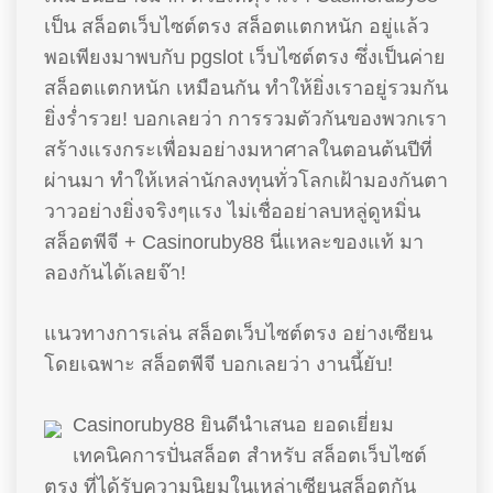
เป็น สล็อตเว็บไซต์ตรง สล็อตแตกหนัก อยู่แล้ว
พอเพียงมาพบกับ pgslot เว็บไซต์ตรง ซึ่งเป็นค่าย
สล็อตแตกหนัก เหมือนกัน ทำให้ยิ่งเราอยู่รวมกัน
ยิ่งร่ำรวย! บอกเลยว่า การรวมตัวกันของพวกเรา
สร้างแรงกระเพื่อมอย่างมหาศาลในตอนต้นปีที่
ผ่านมา ทำให้เหล่านักลงทุนทั่วโลกเฝ้ามองกันตา
วาวอย่างยิ่งจริงๆแรง ไม่เชื่ออย่าลบหลู่ดูหมิ่น
สล็อตพีจี + Casinoruby88 นี่แหละของแท้ มา
ลองกันได้เลยจ๊า!
แนวทางการเล่น สล็อตเว็บไซต์ตรง อย่างเซียน
โดยเฉพาะ สล็อตพีจี บอกเลยว่า งานนี้ยับ!
Casinoruby88 ยินดีนำเสนอ ยอดเยี่ยม
เทคนิคการปั่นสล็อต สำหรับ สล็อตเว็บไซต์
ตรง ที่ได้รับความนิยมในเหล่าเซียนสล็อตกัน