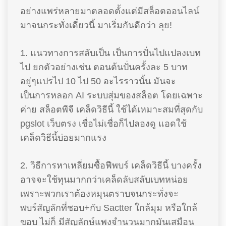
อย่างแพร่หลายมาตลอดตั้งแต่มีสล็อตออนไลน์
มาจนกระทั่งเดี๋ยวนี้ มาเริ่มกันดีกว่า ลุย!
1. แนวทางการสลับเป็น เป็นการปั่นไปแปลงเบท
ไป ยกตัวอย่างเช่น ตอนต้นปั่นครั้งละ 5 บาท
อยู่ๆแปรไป 10 ไป 50 อะไรราวนั้น มันจะ
เป็นการหลอก AI ระบบสุ่มของสล็อต โดยเฉพาะ
ค่าย สล็อตพีจี เคล็ดวิธีนี้ ใช้ได้เหมาะสมที่สุดกับ
pgslot เว็บตรง เชื่อไม่เชื่อก็ไปลองดู แอดใช้
เคล็ดวิธีนี้บ่อยมากแรง
2. วิธีการหาเหลี่ยมซื้อฟีพบร์ เคล็ดวิธีนี้ บางครั้ง
อาจจะใช้ทุนมากกว่าเคล็ดลับสลับเบทหน่อย
เพราะพวกเราต้องหมุนตราบจนกระทั่งจะ
พบร์สัญลักที่ชอบ+กับ Sactter ใกล้มุม หรือใกล้
ขอบ ไม่ก็ มีสัญลักษ์แพงจำนวนมากมันเสมือน