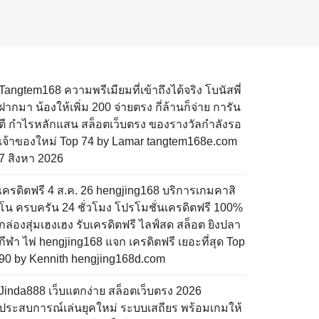
Tangtem168 ความพรีเมียมที่เข้าถึงได้จริง โบนัสพี่
ฝากมา น้องให้เพิ่ม 200 จ่ายตรง กี่ล้านก็จ่าย การัน
ตี กำไรหลักแสน สล็อตเว็บตรง ของรางวัลกำลังรอ
เจ้าของใหม่ Top 74 by Lamar tangtem168e.com
7 สิงหา 2026
เครดิตฟรี 4 ส.ค. 26 hengjing168 บริการเกมคาสิ
โน ครบครัน 24 ชั่วโมง โปรโมชั่นเครดิตฟรี 100%
กล่องสุ่มเฮงเฮง รับเครดิตฟรี ไลฟ์สด สล็อต ยิงปลา
กีฬา ไพ่ hengjing168 แจก เครดิตฟรี เยอะที่สุด Top
90 by Kennith hengjing168d.com
Jinda888 เว็บแตกง่าย สล็อตเว็บตรง 2026
ประสบการณ์เล่นยุคใหม่ ระบบเสถียร พร้อมเกมให้