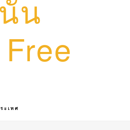
นั้น
 Free
นประเทศ