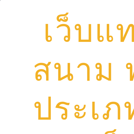
Skip
เว็บแท
to
content
สนาม พ
ประเภท