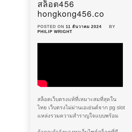
สล็อต456
hongkong456.co
POSTED ON
11 ธันวาคม 2024
BY
PHILIP WRIGHT
สล็อตเว็บตรงแท้ที่เหมาะสมที่สุดใน
ไทย เว็บตรงไม่ผ่านเอเย่นต์จาก pg slot
แหล่งรวมความสำราญใจแบบพร้อม
ถ้าคุณกำลังมองหาเว็บไซต์สล็อตที่ดี