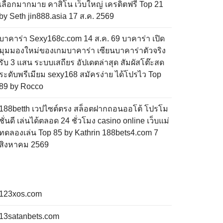
เลือกมากมาย คาสิโน เว็บใหญ่ เครดิตฟรี Top 21
by Seth jin888.asia 17 ส.ค. 2569
บาคาร่า Sexy168c.com 14 ส.ค. 69 บาคาร่า เปิด
มุมมองใหม่ของเกมบาคาร่า เซียนบาคาร่าตัวจริง
รับ 3 แสน ระบบเสถียร อัปเดตล่าสุด สัมผัสโต๊ะสด
ระดับพรีเมียม sexy168 สมัครง่าย ได้โปรไว Top
89 by Rocco
188betth เวปไซต์ตรง สล็อตฝากถอนออโต้ โปรโม
ชั่นดี เล่นได้ตลอด 24 ชั่วโมง casino online เว็บแม่
ทดลองเล่น Top 85 by Kathrin 188bets4.com 7
สิงหาคม 2569
123xos.com
13satanbets.com