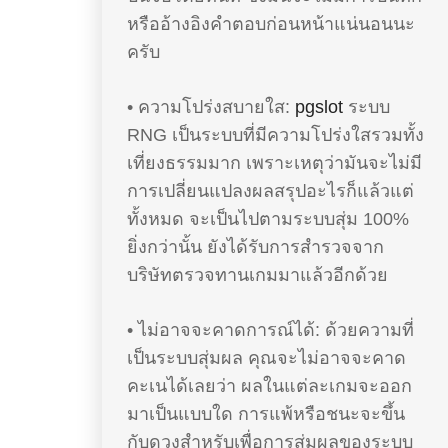
หรืออ้างอิงคำตอบก่อนหน้าแน่นอนนะ
ครับ
• ความโปร่งสบายใส:
pgslot
ระบบ
RNG เป็นระบบที่มีความโปร่งใสรวมทั้ง
เที่ยงธรรมมาก เพราะเหตุว่ามันจะไม่มี
การเปลี่ยนแปลงผลสรุปอะไรก็แล้วแต่
ทั้งหมด จะเป็นไปตามระบบสุ่ม 100%
ยิ่งกว่านั้น ยังได้รับการสำรวจจาก
บริษัทตรวจทานเกมมาแล้วอีกด้วย
• ไม่อาจจะคาดการณ์ได้: ด้วยความที่
เป็นระบบสุ่มผล คุณจะไม่อาจจะคาด
คะเนได้เลยว่า ผลในแต่ละเกมจะออก
มาเป็นแบบใด การแพ้หรือชนะจะขึ้น
กับดวงสำหรับเพื่อการสุ่มผลของระบบ