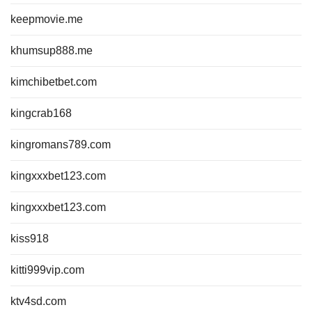
keepmovie.me
khumsup888.me
kimchibetbet.com
kingcrab168
kingromans789.com
kingxxxbet123.com
kingxxxbet123.com
kiss918
kitti999vip.com
ktv4sd.com