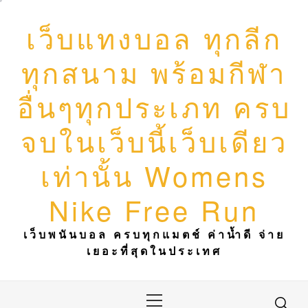
Skip
to
เว็บแทงบอล ทุกลีก
content
ทุกสนาม พร้อมกีฬา
อื่นๆทุกประเภท ครบ
จบในเว็บนี้เว็บเดียว
เท่านั้น Womens
Nike Free Run
เว็บพนันบอล ครบทุกแมตช์ ค่าน้ำดี จ่าย
เยอะที่สุดในประเทศ
Primary
Menu