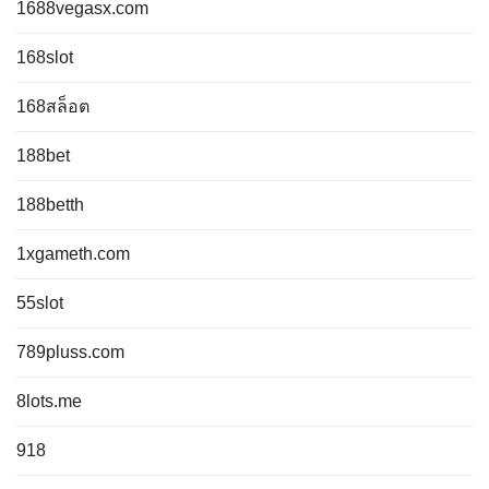
1688vegasx.com
168slot
168สล็อต
188bet
188betth
1xgameth.com
55slot
789pluss.com
8lots.me
918