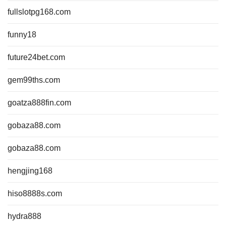
fullslotpg168.com
funny18
future24bet.com
gem99ths.com
goatza888fin.com
gobaza88.com
gobaza88.com
hengjing168
hiso8888s.com
hydra888