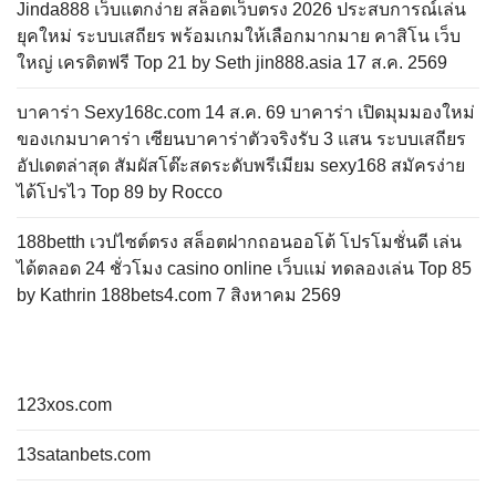
Jinda888 เว็บแตกง่าย สล็อตเว็บตรง 2026 ประสบการณ์เล่น
ยุคใหม่ ระบบเสถียร พร้อมเกมให้เลือกมากมาย คาสิโน เว็บ
ใหญ่ เครดิตฟรี Top 21 by Seth jin888.asia 17 ส.ค. 2569
บาคาร่า Sexy168c.com 14 ส.ค. 69 บาคาร่า เปิดมุมมองใหม่
ของเกมบาคาร่า เซียนบาคาร่าตัวจริงรับ 3 แสน ระบบเสถียร
อัปเดตล่าสุด สัมผัสโต๊ะสดระดับพรีเมียม sexy168 สมัครง่าย
ได้โปรไว Top 89 by Rocco
188betth เวปไซต์ตรง สล็อตฝากถอนออโต้ โปรโมชั่นดี เล่น
ได้ตลอด 24 ชั่วโมง casino online เว็บแม่ ทดลองเล่น Top 85
by Kathrin 188bets4.com 7 สิงหาคม 2569
123xos.com
13satanbets.com