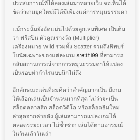
ประสบการณ์ที่ได้ลองเล่นมาหลายเว็บ จะเห็นได้
ชัดว่าเกมยุคใหม่มิได้มีเพียงแค่การหมุนธรรมดา
แม้กระนั้นยังอัดแน่นไปด้วยลูกเล่นพิเศษ เป็นต้น
ว่า ฟรีสปิน ตัวคูณรางวัล (Multiplier)
เครื่องหมาย Wild รวมทั้ง Scatter รวมถึงฟีพบร์
โบนัสเฉพาะของแต่ละเกม
sretthi99
ที่สามารถ
กลับสถานการณ์จากการหมุนธรรมดาให้แปลง
เป็นรอบทำกำไรแบบนึกไม่ถึง
อีกลักษณะเด่นที่ผมคิดว่าสำคัญมากเป็น มีเกม
ให้เลือกเล่นเป็นจำนวนมากที่สุด ไม่ว่าจะเป็น
สล็อตคลาสสิก สล็อตวิดีโอ หรือสล็อตธีมใหม่
ล่าสุดจากค่ายดัง ผู้เล่นสามารถแปลงเกมได้
ตลอดระยะเวลา ไม่ซ้ำซาก เล่นได้ตามอารมณ์
ในวันแล้ววันเล่า