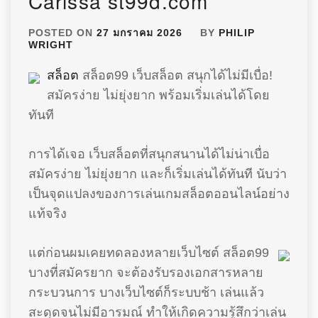
Carissa st99d.com
POSTED ON
27 มกราคม 2026
BY
PHILIP
WRIGHT
สล็อต
สล็อต99 เว็บสล็อต สนุกได้ไม่มีเบื่อ!
สมัครง่าย ไม่ยุ่งยาก พร้อมเริ่มเล่นได้โดย
ทันที
การได้เจอ เว็บสล็อตที่สนุกสนานได้ไม่น่าเบื่อ
สมัครง่าย ไม่ยุ่งยาก และก็เริ่มเล่นได้ทันที นับว่า
เป็นจุดแปลงของการเล่นเกมสล็อตออนไลน์อย่าง
แท้จริง
แต่ก่อนผมเคยทดลองหลายเว็บไซต์ สล็อต99
บางที่สมัครยาก จะต้องรับรองเอกสารหลาย
กระบวนการ บางเว็บไซต์ก็ระบบช้า เล่นแล้ว
สะดุดจนไม่มีอารมณ์ ทำให้เกิดความรู้สึกว่าเล่น