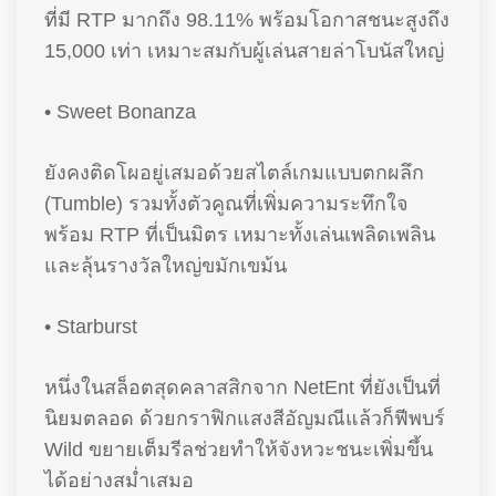
ที่มี RTP มากถึง 98.11% พร้อมโอกาสชนะสูงถึง
15,000 เท่า เหมาะสมกับผู้เล่นสายล่าโบนัสใหญ่
• Sweet Bonanza
ยังคงติดโผอยู่เสมอด้วยสไตล์เกมแบบตกผลึก
(Tumble) รวมทั้งตัวคูณที่เพิ่มความระทึกใจ
พร้อม RTP ที่เป็นมิตร เหมาะทั้งเล่นเพลิดเพลิน
และลุ้นรางวัลใหญ่ขมักเขม้น
• Starburst
หนึ่งในสล็อตสุดคลาสสิกจาก NetEnt ที่ยังเป็นที่
นิยมตลอด ด้วยกราฟิกแสงสีอัญมณีแล้วก็ฟีพบร์
Wild ขยายเต็มรีลช่วยทำให้จังหวะชนะเพิ่มขึ้น
ได้อย่างสม่ำเสมอ