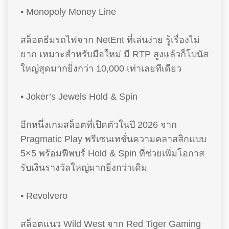
• Monopoly Money Line
สล็อตธีมรถไฟจาก NetEnt ที่เล่นง่าย รู้เรื่องไม่
ยาก เหมาะสำหรับมือใหม่ มี RTP สูงแล้วก็โบนัส
ใหญ่สุดมากยิ่งกว่า 10,000 เท่าเลยทีเดียว
• Joker’s Jewels Hold & Spin
อีกหนึ่งเกมสล็อตที่เปิดตัวในปี 2026 จาก
Pragmatic Play พรีเซนเทชั่นความคลาสสิกแบบ
5×5 พร้อมฟีพบร์ Hold & Spin ที่ช่วยเพิ่มโอกาส
รับเงินรางวัลใหญ่มากยิ่งกว่าเดิม
• Revolvero
สล็อตแนว Wild West จาก Red Tiger Gaming