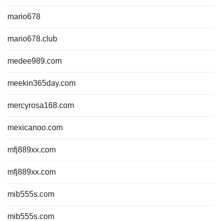
mario678
mario678.club
medee989.com
meekin365day.com
mercyrosa168.com
mexicanoo.com
mfj889xx.com
mfj889xx.com
mib555s.com
mib555s.com