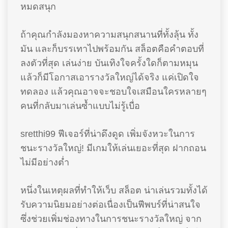
หมดสนุก
ถ้าคุณกำลังมองหาความสนุกสนานที่ทั้งลุ้น ทั้ง
มัน และก็บรรเทาไปพร้อมกัน สล็อตคือคำตอบที่
ลงตัวที่สุด เล่นง่าย บันเทิงใจครั้งใดก็ตามหมุน
แล้วก็มีโอกาสเอารางวัลใหญ่ได้จริง แค่เปิดใจ
ทดลอง แล้วคุณอาจจะชอบใจเสมือนใครหลายๆ
คนที่กลับมาเล่นซ้ำแบบไม่รู้เบื่อ
sretthi99 ฟีเจอร์ที่น่าดึงดูด เพิ่มจังหวะในการ
ชนะรางวัลใหญ่! มีเกมให้เล่นเยอะที่สุด ฝากถอน
ไม่มีอย่างต่ำ
หนึ่งในเหตุผลที่ทำให้เว็บ สล็อต น่าเล่นรวมทั้งได้
รับความนิยมอย่างต่อเนื่องเป็นฟีพบร์ที่น่าสนใจ
ซึ่งช่วยเพิ่มช่องทางในการชนะรางวัลใหญ่ จาก