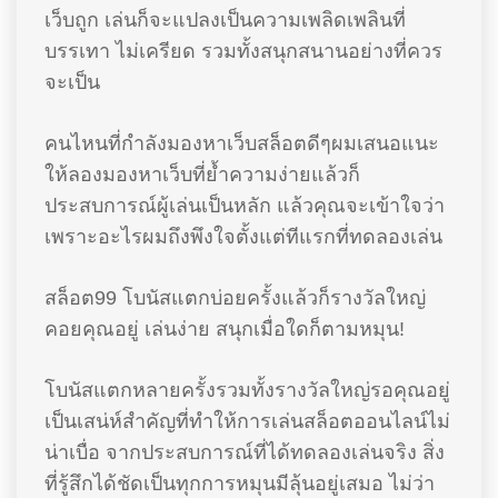
เว็บถูก เล่นก็จะแปลงเป็นความเพลิดเพลินที่
บรรเทา ไม่เครียด รวมทั้งสนุกสนานอย่างที่ควร
จะเป็น
คนไหนที่กำลังมองหาเว็บสล็อตดีๆผมเสนอแนะ
ให้ลองมองหาเว็บที่ย้ำความง่ายแล้วก็
ประสบการณ์ผู้เล่นเป็นหลัก แล้วคุณจะเข้าใจว่า
เพราะอะไรผมถึงพึงใจตั้งแต่ทีแรกที่ทดลองเล่น
สล็อต99 โบนัสแตกบ่อยครั้งแล้วก็รางวัลใหญ่
คอยคุณอยู่ เล่นง่าย สนุกเมื่อใดก็ตามหมุน!
โบนัสแตกหลายครั้งรวมทั้งรางวัลใหญ่รอคุณอยู่
เป็นเสน่ห์สำคัญที่ทำให้การเล่นสล็อตออนไลน์ไม่
น่าเบื่อ จากประสบการณ์ที่ได้ทดลองเล่นจริง สิ่ง
ที่รู้สึกได้ชัดเป็นทุกการหมุนมีลุ้นอยู่เสมอ ไม่ว่า