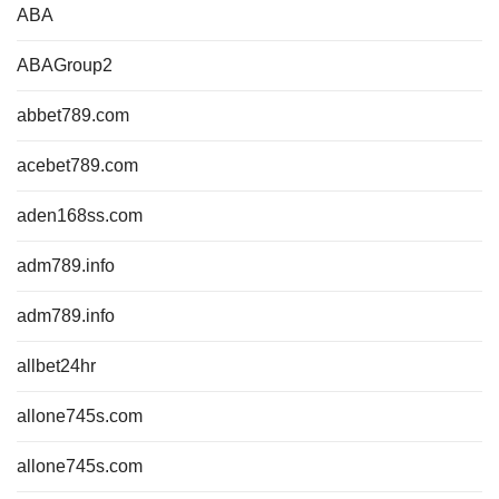
ABA
ABAGroup2
abbet789.com
acebet789.com
aden168ss.com
adm789.info
adm789.info
allbet24hr
allone745s.com
allone745s.com