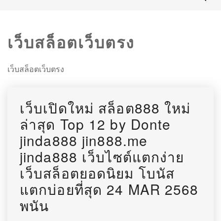
เว็บสล็อตเว็บตรง
เว็บสล็อตเว็บตรง
เว็บเปิดใหม่ สล็อต888 ใหม่
ล่าสุด Top 12 by Donte
jinda888 jin888.me
jinda888 เว็บไซต์แตกง่าย
เว็บสล็อตยอดนิยม โบนัส
แตกบ่อยที่สุด 24 MAR 2568
พนัน