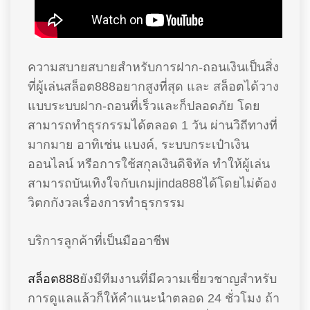
ความสบายสบายสำหรับการฝาก-ถอนเงินเป็นสิ่ง
ที่ผู้เล่นสล็อต888อยากสูงที่สุด และ สล็อตได้วาง
แบบระบบฝาก-ถอนที่เร็วและก็ปลอดภัย โดย
สามารถทำธุรกรรมได้ตลอด 1 วัน ผ่านวิถีทางที่
มากมาย อาทิเช่น แบงค์, ระบบกระเป๋าเงิน
ออนไลน์ หรือการใช้สกุลเงินดิจิทัล ทำให้ผู้เล่น
สามารถบันเทิงใจกับเกมjinda888ได้โดยไม่ต้อง
วิตกกังวลเรื่องการทำธุรกรรม
บริการลูกค้าที่เป็นมืออาชีพ
สล็อต888
ยังมีทีมงานที่มีความเชี่ยวชาญสำหรับ
การดูแลแล้วก็ให้คำแนะนำตลอด 24 ชั่วโมง ถ้า