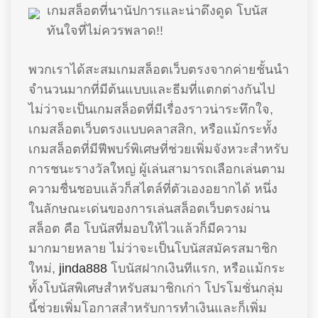
เกมสล็อตที่นานัปการและน่าดึงดูด โบนัส
ทันใจที่ไม่ควรพลาด!!
พวกเราได้สะสมเกมสล็อตเว็บตรงจากค่ายชั้นนำ
จำนวนมากที่มีต้นแบบและธีมที่แตกต่างกันไป
ไม่ว่าจะเป็นเกมสล็อตที่มีเรื่องราวน่าระทึกใจ,
เกมสล็อตเว็บตรงแบบคลาสสิก, หรือแม้กระทั้ง
เกมสล็อตที่มีฟีพบร์พิเศษที่ช่วยเพิ่มจังหวะสำหรับ
การชนะรางวัลใหญ่ ผู้เล่นสามารถเลือกเล่นตาม
ความชื่นชอบแล้วก็สไตล์ที่ตัวเองอยากได้ หนึ่ง
ในลักษณะเด่นของการเล่นสล็อตเว็บตรงผ่าน
สล็อต คือ โบนัสที่มอบให้ไวแล้วก็มีความ
มากมายหลาย ไม่ว่าจะเป็นโบนัสสมัครสมาชิก
ใหม่,
jinda888
โบนัสฝากเงินทีแรก, หรือแม้กระ
ทั้งโบนัสพิเศษสำหรับสมาชิกเก่า โปรโมชั่นกลุ่ม
นี้ช่วยเพิ่มโอกาสสำหรับการทำเงินและก็เพิ่ม