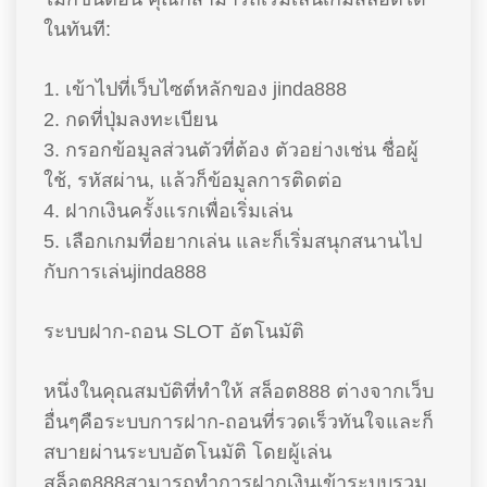
ในทันที:
1. เข้าไปที่เว็บไซต์หลักของ jinda888
2. กดที่ปุ่มลงทะเบียน
3. กรอกข้อมูลส่วนตัวที่ต้อง ตัวอย่างเช่น ชื่อผู้
ใช้, รหัสผ่าน, แล้วก็ข้อมูลการติดต่อ
4. ฝากเงินครั้งแรกเพื่อเริ่มเล่น
5. เลือกเกมที่อยากเล่น และก็เริ่มสนุกสนานไป
กับการเล่นjinda888
ระบบฝาก-ถอน SLOT อัตโนมัติ
หนึ่งในคุณสมบัติที่ทำให้ สล็อต888 ต่างจากเว็บ
อื่นๆคือระบบการฝาก-ถอนที่รวดเร็วทันใจและก็
สบายผ่านระบบอัตโนมัติ โดยผู้เล่น
สล็อต888สามารถทำการฝากเงินเข้าระบบรวม