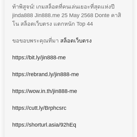
ท้าพิสูจน์! เกมสล็อตที่คนเล่นเยอะที่สุดแห่งปี
jinda888 Jin888.me 25 May 2568 Donte คาสิ
โน สล็อตเว็บตรง แตกหนัก Top 44
ขอขอบพระคุณที่มา
สล็อตเว็บตรง
https://bit.ly/jin888-me
https://rebrand.ly/jin888-me
https://wow.in.th/jin888-me
https://cutt.ly/Brphcsrc
https://shorturl.asia/92hEq