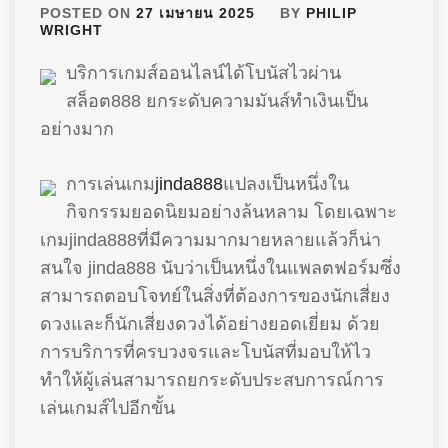
POSTED ON
27 เมษายน 2025
BY
PHILIP
WRIGHT
บริการเกมส์ออนไลน์ได้โบนัสไวผ่าน
สล็อต888 ยกระดับความมันส์ทำเงินเป็น
อย่างมาก
การเล่นเกม
jinda888
แปลงเป็นหนึ่งใน
กิจกรรมยอดนิยมอย่างล้นหลาม โดยเฉพาะ
เกมjinda888ที่มีความมากมายหลายแล้วก็น่า
สนใจ jinda888 นับว่าเป็นหนึ่งในแพลตฟอร์มซึ่ง
สามารถตอบโจทย์ในสิ่งที่ต้องการของนักเสี่ยง
ดวงและก็นักเสี่ยงดวงได้อย่างยอดเยี่ยม ด้วย
การบริการที่ครบวงจรและโบนัสที่มอบให้ไว
ทำให้ผู้เล่นสามารถยกระดับประสบการณ์การ
เล่นเกมส์ไปอีกขั้น