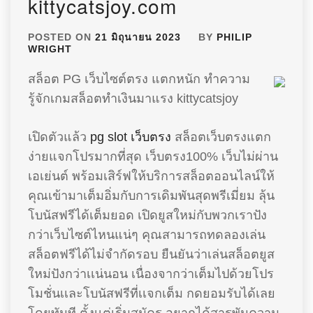
kittycatsjoy.com
POSTED ON
21 มิถุนายน 2023
BY
PHILIP
WRIGHT
สล็อต PG เว็บไซต์ตรง แตกหนัก ทำความ
รู้จักเกมสล็อตทำเงินมาแรง kittycatsjoy
เปิดตัวแล้ว
pg slot เว็บตรง
สล็อตเว็บตรงแตก
ง่ายแจกโปรมากที่สุด เว็บตรง100% เว็บไม่ผ่าน
เอเย่นต์ พร้อมเสิร์ฟให้บริการสล็อตออนไลน์ให้
คุณเข้ามาเต็มอิ่มกับการเดิมพันสุดพรีเมี่ยม ลุ้น
โบนัสฟรีได้เต็มยอด เปิดยูสใหม่กับพวกเราปัง
กว่าเว็บไซต์ไหนแน่ๆ คุณสามารถทดลองเล่น
สล็อตฟรีได้ไม่จำกัดรอบ ยืนยันว่าเล่นสล็อตยูส
ใหม่ปังกว่าเเน่นอน เนื่องจากว่าเต็มไปด้วยโปร
โมชั่นเเละโบนัสฟรีที่เเจกเต็ม กดยอมรับได้เลย