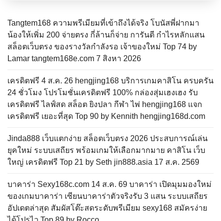
Tangtem168 ความพรีเมียมที่เข้าถึงได้จริง โบนัสพี่ฝากมา
น้องให้เพิ่ม 200 จ่ายตรง กี่ล้านก็จ่าย การันตี กำไรหลักแสน
สล็อตเว็บตรง ของรางวัลกำลังรอ เจ้าของใหม่ Top 74 by
Lamar tangtem168e.com 7 สิงหา 2026
เครดิตฟรี 4 ส.ค. 26 hengjing168 บริการเกมคาสิโน ครบครัน
24 ชั่วโมง โปรโมชั่นเครดิตฟรี 100% กล่องสุ่มเฮงเฮง รับ
เครดิตฟรี ไลฟ์สด สล็อต ยิงปลา กีฬา ไพ่ hengjing168 แจก
เครดิตฟรี เยอะที่สุด Top 90 by Kennith hengjing168d.com
Jinda888 เว็บแตกง่าย สล็อตเว็บตรง 2026 ประสบการณ์เล่น
ยุคใหม่ ระบบเสถียร พร้อมเกมให้เลือกมากมาย คาสิโน เว็บ
ใหญ่ เครดิตฟรี Top 21 by Seth jin888.asia 17 ส.ค. 2569
บาคาร่า Sexy168c.com 14 ส.ค. 69 บาคาร่า เปิดมุมมองใหม่
ของเกมบาคาร่า เซียนบาคาร่าตัวจริงรับ 3 แสน ระบบเสถียร
อัปเดตล่าสุด สัมผัสโต๊ะสดระดับพรีเมียม sexy168 สมัครง่าย
ได้โปรไว Top 89 by Rocco