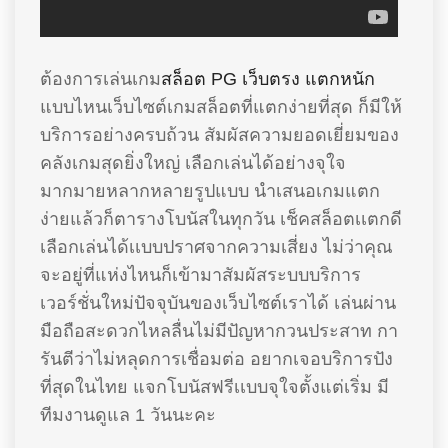
ต้องการเล่นเกม
สล็อต PG เว็บตรง แตกหนัก
แบบไหนเว็บไซต์เกมสล็อตที่แตกง่ายที่สุด ก็มีให้
บริการอย่างครบถ้วน สัมผัสความยอดเยี่ยมของ
คลังเกมสุดยิ่งใหญ่ เลือกเล่นได้อย่างจุใจ
มากมายหลากหลายรูปแบบ นำเสนอเกมแตก
ง่ายแล้วก็ตารางโบนัสในทุกวัน เช็คสล็อตเเตกดี
เลือกเล่นได้เเบบปราศจากความเสี่ยง ไม่ว่าคุณ
จะอยู่ที่แห่งไหนก็เข้ามาสัมผัสระบบบริการ
เวอร์ชั่นใหม่ปัจจุบันของเว็บไซต์เราได้ เล่นผ่าน
มือถือสะดวกไหลลื่นไม่มีปัญหากวนประสาท กา
รันตีว่าไม่หลุดการเชื่อมต่อ อยากเจอบริการปัง
ที่สุดในไทย แจกโบนัสฟรีเเบบจุใจตั้งแต่เริ่ม มี
ทีมงานดูแล 1 วันนะคะ