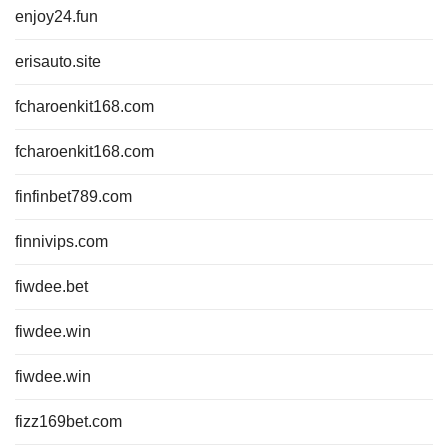
enjoy24.fun
erisauto.site
fcharoenkit168.com
fcharoenkit168.com
finfinbet789.com
finnivips.com
fiwdee.bet
fiwdee.win
fiwdee.win
fizz169bet.com