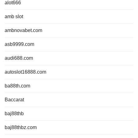
alot666
amb slot
ambnovabet.com
asb9999.com
audi688.com
autoslot16888.com
ba88th.com
Baccarat
baj88thb
baj88thbz.com