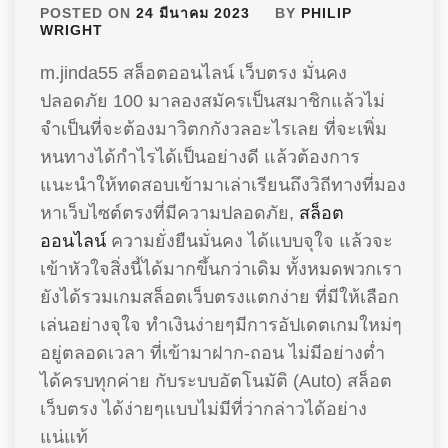
POSTED ON
24 มีนาคม 2023
BY
PHILIP
WRIGHT
m.jinda55 สล็อตออนไลน์ เว็บตรง มั่นคง
ปลอดภัย 100 มาลองสมัครเป็นสมาชิกแล้วไม่
จำเป็นที่จะต้องมาวิตกกังวลอะไรเลย ที่จะเพิ่ม
หนทางได้กำไรได้เป็นอย่างดี แล้วต้องการ
แนะนำให้ทดสอบเข้ามาเล่าเรียนถึงวิถีทางที่มอง
หาเว็บไซต์ตรงที่มีความปลอดภัย,
สล็อต
ออนไลน์
ความยั่งยืนมั่นคง ได้แบบจุใจ แล้วจะ
เข้าหัวใจสิ่งนี้ได้มากขึ้นกว่าเดิม ทั้งหมดพวกเรา
ยังได้รวมเกมสล็อตเว็บตรงแตกง่าย ที่มีให้เลือก
เล่นอย่างจุใจ ทำเงินง่ายๆมีการอัปเดตเกมใหม่ๆ
อยู่ตลอดเวลา ที่เข้ามาฝาก-ถอน ไม่มีอย่างต่ำ
ได้ครบทุกค่าย กับระบบอัตโนมัติ (Auto) สล็อต
เว็บตรง ได้ง่ายๆแบบไม่มีที่ว่ากล่าวได้อย่าง
แน่แท้