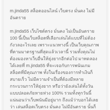
m.jinda55 สล็อตออนไลน์ เว็บตรง มั่นคง ไม่มี
อันตราย
m.jinda55 เว็บไซต์ตรง มั่นคง ไม่เป็นอันตราย
100 นี้เป็นเว็บสล็อตที่เลือกเล่นได้แบบที่ไม่ต้อง
กังวลอะไรเลย เพราะแนวทางนี้ เป็นเว็บคุณภาพ
ที่ตามมาตรฐานที่สุดแล้วเวลานี้ รวมทั้งคุณไม่
ต้องมองหาเว็บอื่นให้ยุ่งยากอีกต่อไป มาทดลอง
ได้เลยที่ m.jinda55 ที่จะเจอกับการพนันเกม
สล็อตที่มีคุณภาพ ทั้งในเรื่องของการทำเงินก็
สบายเร็ว ไม่มีความจำเป็นที่ต้องมีหลาย
กระบวนการให้ยุ่งยาก หรือว่ายังเล่นได้ทั้งวัน
แบบปลอดภัยหายห่วง 100% รวมทั้งทุกวันนี้
แน่นอนว่าเว็บพนันมีอยู่มาก ถึงแม้ว่าบอกได้เลย
ว่า เล่นสล็อตเว็บตรง มั่นคง ไม่มีอันตราย นั้นก็