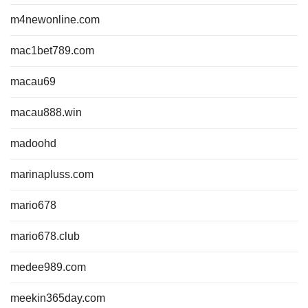
m4newonline.com
mac1bet789.com
macau69
macau888.win
madoohd
marinapluss.com
mario678
mario678.club
medee989.com
meekin365day.com