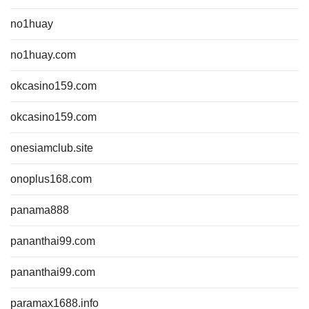
no1huay
no1huay.com
okcasino159.com
okcasino159.com
onesiamclub.site
onoplus168.com
panama888
pananthai99.com
pananthai99.com
paramax1688.info