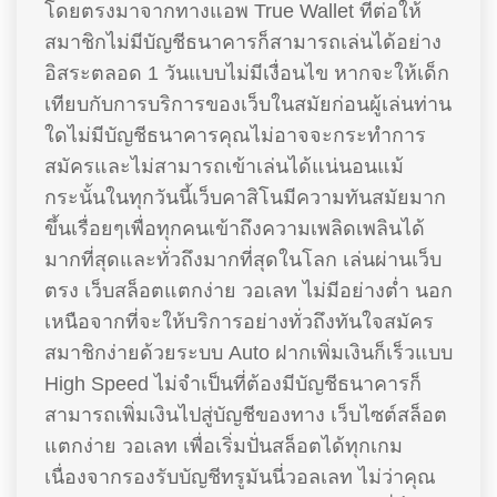
โดยตรงมาจากทางแอพ True Wallet ที่ต่อให้
สมาชิกไม่มีบัญชีธนาคารก็สามารถเล่นได้อย่าง
อิสระตลอด 1 วันแบบไม่มีเงื่อนไข หากจะให้เด็ก
เทียบกับการบริการของเว็บในสมัยก่อนผู้เล่นท่าน
ใดไม่มีบัญชีธนาคารคุณไม่อาจจะกระทำการ
สมัครและไม่สามารถเข้าเล่นได้แน่นอนแม้
กระนั้นในทุกวันนี้เว็บคาสิโนมีความทันสมัยมาก
ขึ้นเรื่อยๆเพื่อทุกคนเข้าถึงความเพลิดเพลินได้
มากที่สุดและทั่วถึงมากที่สุดในโลก เล่นผ่านเว็บ
ตรง เว็บสล็อตแตกง่าย วอเลท ไม่มีอย่างต่ำ นอก
เหนือจากที่จะให้บริการอย่างทั่วถึงทันใจสมัคร
สมาชิกง่ายด้วยระบบ Auto ฝากเพิ่มเงินก็เร็วแบบ
High Speed ไม่จำเป็นที่ต้องมีบัญชีธนาคารก็
สามารถเพิ่มเงินไปสู่บัญชีของทาง เว็บไซต์สล็อต
แตกง่าย วอเลท เพื่อเริ่มปั่นสล็อตได้ทุกเกม
เนื่องจากรองรับบัญชีทรูมันนี่วอลเลท ไม่ว่าคุณ