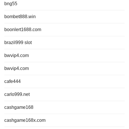
bng55
bombet888.win
boonlert1688.com
brazil999 slot
bwvip4.com
bwvip4.com
cafe444
carlo999.net
cashgame168
cashgame168x.com