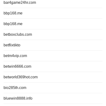
bar4game24hr.com
bbp168.me
bbp168.me
betboxclubs.com
betflixtikto
betm4vip.com
betwin6666.com
betworld369hot.com
bio285th.com
bluewin8888.info