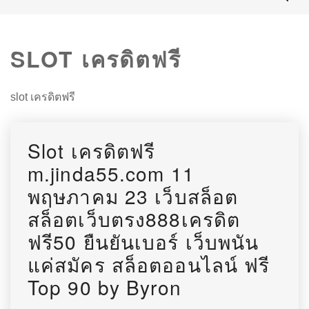
SLOT เครดิตฟรี
slot เครดิตฟรี
Slot เครดิตฟรี
m.jinda55.com 11
พฤษภาคม 23 เว็บสล็อต
สล็อตเว็บตรง888เครดิต
ฟรี50 ยืนยันเบอร์ เว็บพนัน
แค่สมัคร สล็อตออนไลน์ ฟรี
Top 90 by Byron