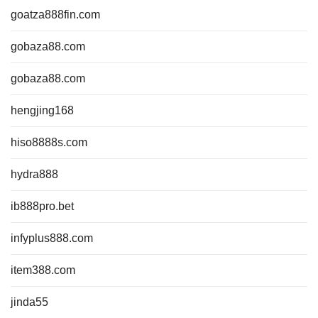
goatza888fin.com
gobaza88.com
gobaza88.com
hengjing168
hiso8888s.com
hydra888
ib888pro.bet
infyplus888.com
item388.com
jinda55