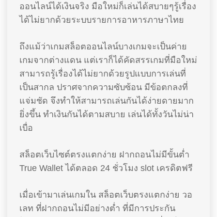
ออนไลน์ได้เงินจริง มือใหม่ก็เล่นได้สบายๆรู้เรื่อง
ได้ไม่ยากด้วยระบบรายการอาหารภาษาไทย
ถึงแม้ว่าเกมสล็อตออนไลน์บางเกมจะเป็นค่าย
เกมจากต่างแดน แต่เราก็ได้คัดสรรเกมที่มือใหม่
สามารถรู้เรื่องได้ไม่ยากด้วยรูปแบบการเล่นที่
เป็นสากล ปราศจากความซับซ้อน มีข้อตกลงที่
แจ่มชัด จึงทำให้สามารถเล่นกันได้ง่ายดายมาก
ยิ่งขึ้น ทำเงินกันได้ตามสบาย เล่นได้ทั้งวันไม่น่า
เบื่อ
สล็อตเว็บไซต์ตรงแตกง่าย ฝากถอนไม่มีขั้นต่ำ
True Wallet ได้ตลอด 24 ชั่วโมง slot เครดิตฟรี
เมื่อเข้ามาเล่นเกมใน สล็อตเว็บตรงแตกง่าย วอ
เลท ที่ฝากถอนไม่มีอย่างต่ำ ที่มีการประกัน