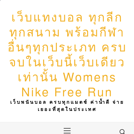
Skip
to
เว็บแทงบอล ทุกลีก
content
ทุกสนาม พร้อมกีฬา
อื่นๆทุกประเภท ครบ
จบในเว็บนี้เว็บเดียว
เท่านั้น Womens
Nike Free Run
เว็บพนันบอล ครบทุกแมตช์ ค่าน้ำดี จ่าย
เยอะที่สุดในประเทศ
Primary
Menu