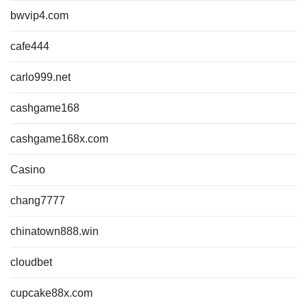
bwvip4.com
cafe444
carlo999.net
cashgame168
cashgame168x.com
Casino
chang7777
chinatown888.win
cloudbet
cupcake88x.com