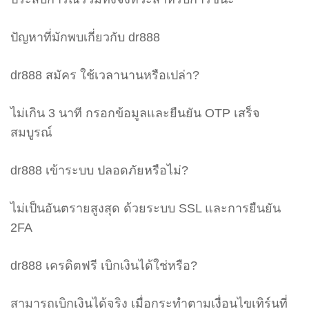
ปัญหาที่มักพบเกี่ยวกับ dr888
dr888 สมัคร ใช้เวลานานหรือเปล่า?
ไม่เกิน 3 นาที กรอกข้อมูลและยืนยัน OTP เสร็จ
สมบูรณ์
dr888 เข้าระบบ ปลอดภัยหรือไม่?
ไม่เป็นอันตรายสูงสุด ด้วยระบบ SSL และการยืนยัน
2FA
dr888 เครดิตฟรี เบิกเงินได้ใช่หรือ?
สามารถเบิกเงินได้จริง เมื่อกระทำตามเงื่อนไขเทิร์นที่