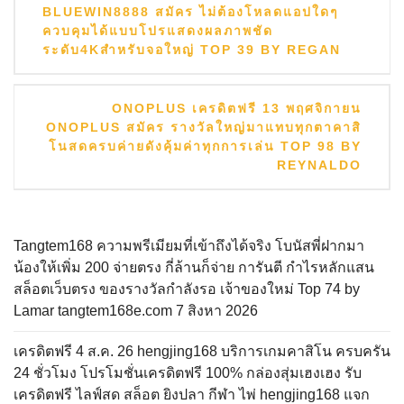
เรื่อง
BLUEWIN8888 สมัคร ไม่ต้องโหลดแอปใดๆ
ควบคุมได้แบบโปรแสดงผลภาพชัด
ระดับ4Kสำหรับจอใหญ่ TOP 39 BY REGAN
ONOPLUS เครดิตฟรี 13 พฤศจิกายน
ONOPLUS สมัคร รางวัลใหญ่มาแทบทุกตาคาสิ
โนสดครบค่ายดังคุ้มค่าทุกการเล่น TOP 98 BY
REYNALDO
Tangtem168 ความพรีเมียมที่เข้าถึงได้จริง โบนัสพี่ฝากมา
น้องให้เพิ่ม 200 จ่ายตรง กี่ล้านก็จ่าย การันตี กำไรหลักแสน
สล็อตเว็บตรง ของรางวัลกำลังรอ เจ้าของใหม่ Top 74 by
Lamar tangtem168e.com 7 สิงหา 2026
เครดิตฟรี 4 ส.ค. 26 hengjing168 บริการเกมคาสิโน ครบครัน
24 ชั่วโมง โปรโมชั่นเครดิตฟรี 100% กล่องสุ่มเฮงเฮง รับ
เครดิตฟรี ไลฟ์สด สล็อต ยิงปลา กีฬา ไพ่ hengjing168 แจก