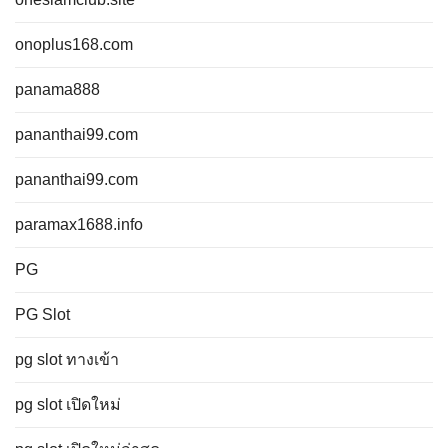
onoplus168.com
panama888
pananthai99.com
pananthai99.com
paramax1688.info
PG
PG Slot
pg slot ทางเข้า
pg slot เปิดใหม่