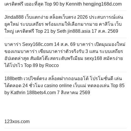
เครดิตฟรี เยอะที่สุด Top 90 by Kennith hengjing168d.com
Jinda888 เว็บแตกง่าย สล็อตเว็บตรง 2026 ประสบการณ์เล่น
ยุคใหม่ ระบบเสถียร พร้อมเกมให้เลือกมากมาย คาสิโน เว็บ
ใหญ่ เครดิตฟรี Top 21 by Seth jin888.asia 17 ส.ค. 2569
บาคาร่า Sexy168c.com 14 ส.ค. 69 บาคาร่า เปิดมุมมองใหม่
ของเกมบาคาร่า เซียนบาคาร่าตัวจริงรับ 3 แสน ระบบเสถียร
อัปเดตล่าสุด สัมผัสโต๊ะสดระดับพรีเมียม sexy168 สมัครง่าย
ได้โปรไว Top 89 by Rocco
188betth เวปไซต์ตรง สล็อตฝากถอนออโต้ โปรโมชั่นดี เล่น
ได้ตลอด 24 ชั่วโมง casino online เว็บแม่ ทดลองเล่น Top 85
by Kathrin 188bets4.com 7 สิงหาคม 2569
123xos.com