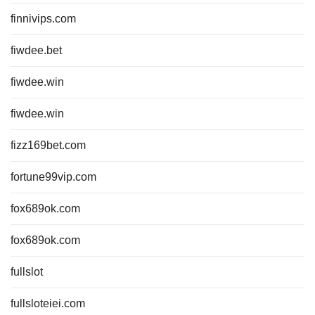
finnivips.com
fiwdee.bet
fiwdee.win
fiwdee.win
fizz169bet.com
fortune99vip.com
fox689ok.com
fox689ok.com
fullslot
fullsloteiei.com