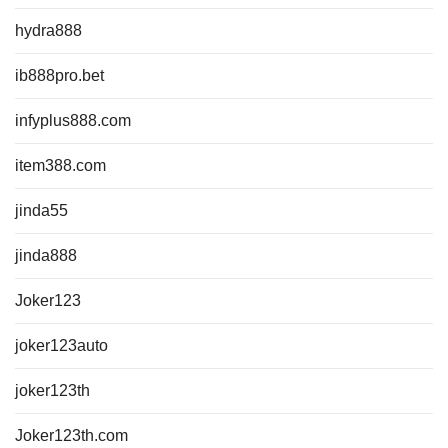
hydra888
ib888pro.bet
infyplus888.com
item388.com
jinda55
jinda888
Joker123
joker123auto
joker123th
Joker123th.com