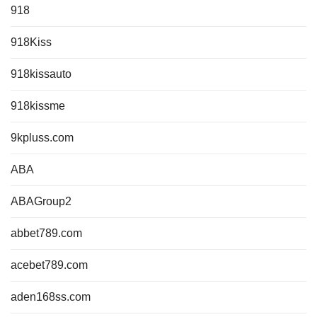
918
918Kiss
918kissauto
918kissme
9kpluss.com
ABA
ABAGroup2
abbet789.com
acebet789.com
aden168ss.com