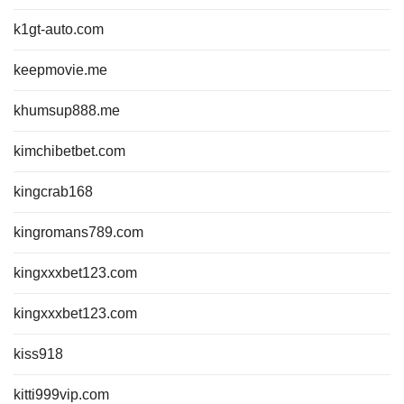
k1gt-auto.com
keepmovie.me
khumsup888.me
kimchibetbet.com
kingcrab168
kingromans789.com
kingxxxbet123.com
kingxxxbet123.com
kiss918
kitti999vip.com