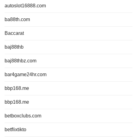
autoslot16888.com
ba88th.com
Baccarat
baj88thb
baj88thbz.com
bar4game24hr.com
bbp168.me
bbp168.me
betboxclubs.com
betflixtikto