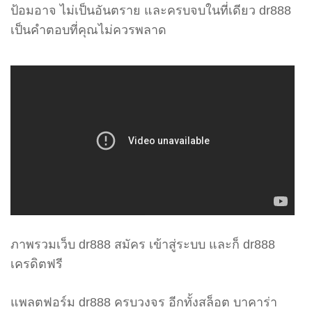
ป้อมอาจ ไม่เป็นอันตราย และครบจบในที่เดียว dr888
เป็นคำตอบที่คุณไม่ควรพลาด
ภาพรวมเว็บ dr888 สมัคร เข้าสู่ระบบ และก็ dr888
เครดิตฟรี
แพลตฟอร์ม dr888 ครบวงจร อีกทั้งสล็อต บาคาร่า