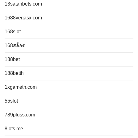
13satanbets.com
1688vegasx.com
168slot
168สล็อต
188bet
188betth
1xgameth.com
55slot
789pluss.com
8lots.me