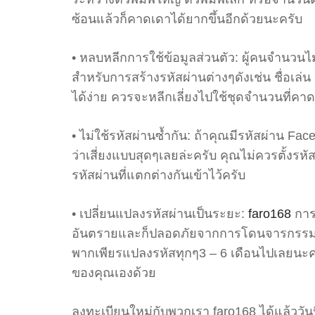
ซ้อนแล้วก็คาดเดาได้ยากขึ้นอีกด้วยนะครับ
• หลบหลีกการใช้ข้อมูลส่วนตัว: ผู้คนจำนวนไม
สำหรับการสร้างรหัสผ่านต่างๆดังเช่น ชื่อเล่น 
ได้ง่าย ควรจะหลีกเลี่ยงไปใช้ชุดจำนวนที่ค
• ไม่ใช้รหัสผ่านซ้ำกัน: ถ้าคุณมีรหัสผ่าน Faceb
ว่าเสี่ยงแบบสุดๆเลยล่ะครับ คุณไม่ควรตั้งรหัส
รหัสผ่านที่แตกต่างกันเข้าไว้ครับ
• เปลี่ยนแปลงรหัสผ่านเป็นระยะ:
faro168
การเ
อันตรายและก็ปลอดภัยจากการโดนจารกรรมข้อม
พากเพียรแปลงรหัสทุกๆ3 – 6 เดือนไปเลยนะคร
ของคุณเองด้วย
ลงทะเบียนใหม่กับพวกเรา faro168 ได้แล้ววันน