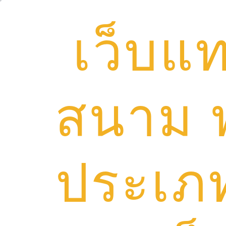
Skip
เว็บแท
to
content
สนาม พ
ประเภท