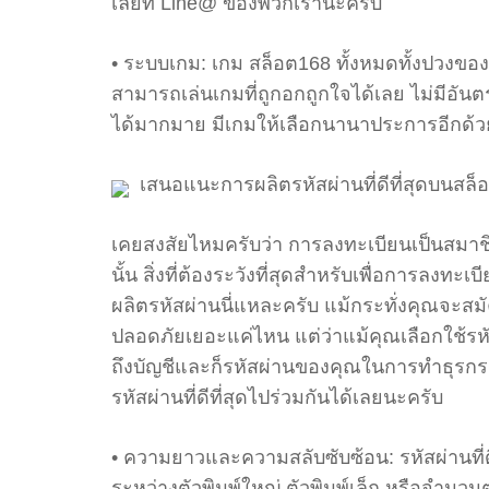
เลยที่ Line@ ของพวกเรานะครับ
• ระบบเกม: เกม สล็อต168 ทั้งหมดทั้งปวงของ
สามารถเล่นเกมที่ถูกอกถูกใจได้เลย ไม่มีอัน
ได้มากมาย มีเกมให้เลือกนานาประการอีกด้
เสนอแนะการผลิตรหัสผ่านที่ดีที่สุดบนสล็
เคยสงสัยไหมครับว่า การลงทะเบียนเป็นสมาชิก
นั้น สิ่งที่ต้องระวังที่สุดสำหรับเพื่อการลง
ผลิตรหัสผ่านนี่แหละครับ แม้กระทั่งคุณจะสมัค
ปลอดภัยเยอะแค่ไหน แต่ว่าแม้คุณเลือกใช้รหัส
ถึงบัญชีและก็รหัสผ่านของคุณในการทำธุรกรรม
รหัสผ่านที่ดีที่สุดไปร่วมกันได้เลยนะครับ
• ความยาวและความสลับซับซ้อน: รหัสผ่านที
ระหว่างตัวพิมพ์ใหญ่ ตัวพิมพ์เล็ก หรือจำนวนต