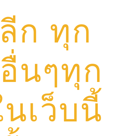
ลีก ทุก
ื่นๆทุก
เว็บนี้