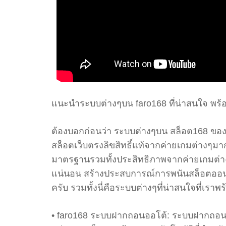
แนะนำระบบต่างๆบน faro168 ที่น่าสนใจ พร้อ
ต้องบอกก่อนว่า ระบบต่างๆบน สล็อต168 ของพ
สล็อตเว็บตรงลิขสิทธิ์แท้จากค่ายเกมต่างๆมา
มาตรฐานรวมทั้งประสิทธิภาพจากค่ายเกมต่าง
แน่นอน สร้างประสบการณ์การพนันสล็อตออนไล
ครับ รวมทั้งนี่คือระบบต่างๆที่น่าสนใจที่เราพร
• faro168 ระบบฝากถอนออโต้: ระบบฝากถอน