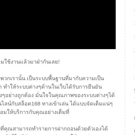
มใช้งานแล้วมาฝ่ากันเลย!
วกเรานั้น เป็นระบบพื้นฐานที่มากับความเป็น
ก ทำให้ระบบต่างๆด้านในเว็บได้รับการยืนยัน
ๆอย่างถูกต้อง มั่นใจในคุณภาพของระบบต่างๆได้
น์กับสล็อต168 ทางเข้าเล่น ได้แบบจัดเต็มแน่ๆ
้อมให้บริการกับคุณอย่างเต็มที่
ที่คุณสามารถทำรายการฝากถอนด้วยตัวเองได้