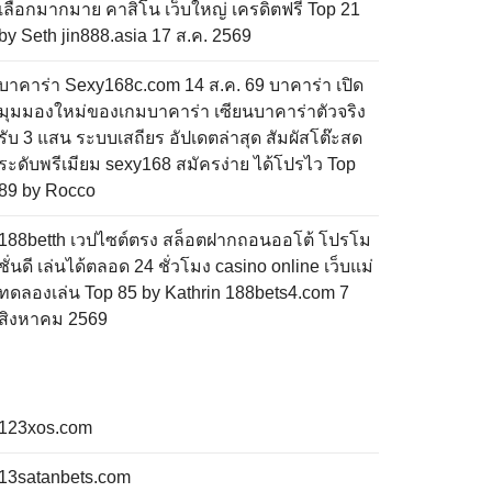
เลือกมากมาย คาสิโน เว็บใหญ่ เครดิตฟรี Top 21
by Seth jin888.asia 17 ส.ค. 2569
บาคาร่า Sexy168c.com 14 ส.ค. 69 บาคาร่า เปิด
มุมมองใหม่ของเกมบาคาร่า เซียนบาคาร่าตัวจริง
รับ 3 แสน ระบบเสถียร อัปเดตล่าสุด สัมผัสโต๊ะสด
ระดับพรีเมียม sexy168 สมัครง่าย ได้โปรไว Top
89 by Rocco
188betth เวปไซต์ตรง สล็อตฝากถอนออโต้ โปรโม
ชั่นดี เล่นได้ตลอด 24 ชั่วโมง casino online เว็บแม่
ทดลองเล่น Top 85 by Kathrin 188bets4.com 7
สิงหาคม 2569
123xos.com
13satanbets.com