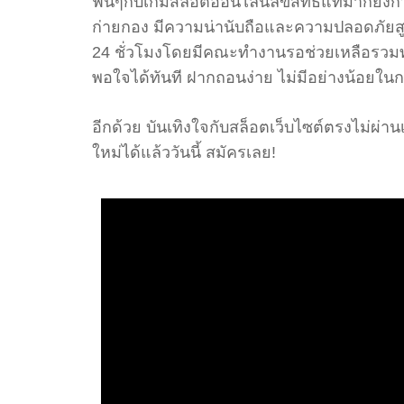
ฟินๆกับเกมสล็อตออนไลน์ลิขสิทธิ์แท้มากยิ่
ก่ายกอง มีความน่านับถือและความปลอดภัยสูง
24 ชั่วโมงโดยมีคณะทำงานรอช่วยเหลือรวมทั้ง
พอใจได้ทันที ฝากถอนง่าย ไม่มีอย่างน้อยใ
อีกด้วย บันเทิงใจกับสล็อตเว็บไซต์ตรงไม่ผ่าน
ใหม่ได้แล้ววันนี้ สมัครเลย!