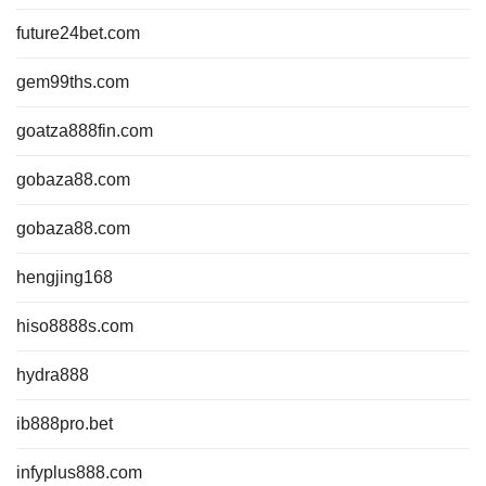
future24bet.com
gem99ths.com
goatza888fin.com
gobaza88.com
gobaza88.com
hengjing168
hiso8888s.com
hydra888
ib888pro.bet
infyplus888.com