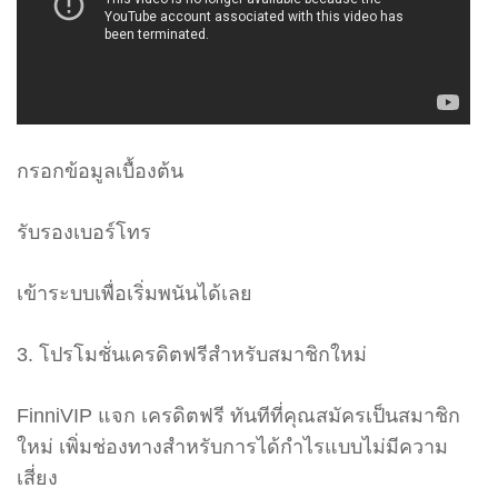
กรอกข้อมูลเบื้องต้น
รับรองเบอร์โทร
เข้าระบบเพื่อเริ่มพนันได้เลย
3. โปรโมชั่นเครดิตฟรีสำหรับสมาชิกใหม่
FinniVIP แจก เครดิตฟรี ทันทีที่คุณสมัครเป็นสมาชิก
ใหม่ เพิ่มช่องทางสำหรับการได้กำไรแบบไม่มีความ
เสี่ยง