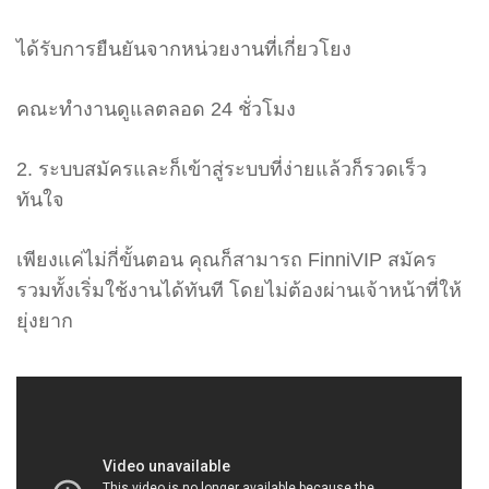
ได้รับการยืนยันจากหน่วยงานที่เกี่ยวโยง
คณะทำงานดูแลตลอด 24 ชั่วโมง
2. ระบบสมัครและก็เข้าสู่ระบบที่ง่ายแล้วก็รวดเร็ว
ทันใจ
เพียงแค่ไม่กี่ขั้นตอน คุณก็สามารถ FinniVIP สมัคร
รวมทั้งเริ่มใช้งานได้ทันที โดยไม่ต้องผ่านเจ้าหน้าที่ให้
ยุ่งยาก