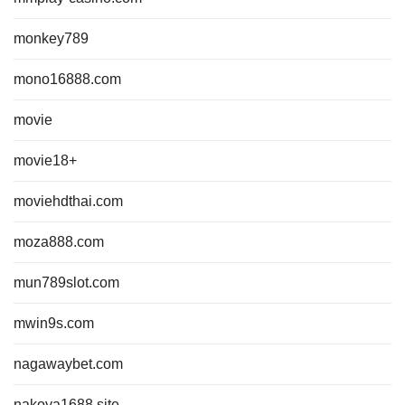
monkey789
mono16888.com
movie
movie18+
moviehdthai.com
moza888.com
mun789slot.com
mwin9s.com
nagawaybet.com
nakoya1688.site