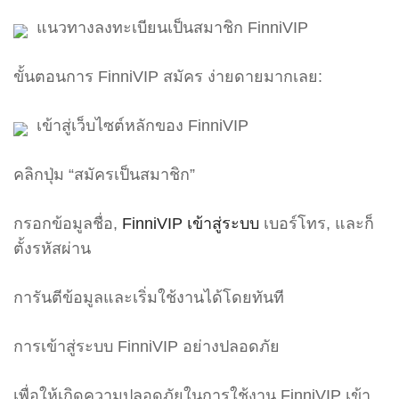
แนวทางลงทะเบียนเป็นสมาชิก FinniVIP
ขั้นตอนการ FinniVIP สมัคร ง่ายดายมากเลย:
เข้าสู่เว็บไซต์หลักของ FinniVIP
คลิกปุ่ม “สมัครเป็นสมาชิก”
กรอกข้อมูลชื่อ,
FinniVIP เข้าสู่ระบบ
เบอร์โทร, และก็
ตั้งรหัสผ่าน
การันตีข้อมูลและเริ่มใช้งานได้โดยทันที
การเข้าสู่ระบบ FinniVIP อย่างปลอดภัย
เพื่อให้เกิดความปลอดภัยในการใช้งาน FinniVIP เข้า