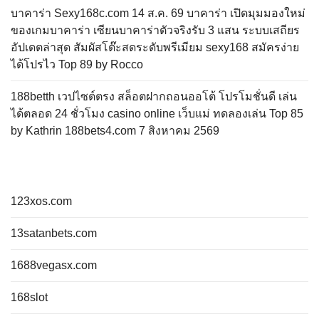
บาคาร่า Sexy168c.com 14 ส.ค. 69 บาคาร่า เปิดมุมมองใหม่
ของเกมบาคาร่า เซียนบาคาร่าตัวจริงรับ 3 แสน ระบบเสถียร
อัปเดตล่าสุด สัมผัสโต๊ะสดระดับพรีเมียม sexy168 สมัครง่าย
ได้โปรไว Top 89 by Rocco
188betth เวปไซต์ตรง สล็อตฝากถอนออโต้ โปรโมชั่นดี เล่น
ได้ตลอด 24 ชั่วโมง casino online เว็บแม่ ทดลองเล่น Top 85
by Kathrin 188bets4.com 7 สิงหาคม 2569
123xos.com
13satanbets.com
1688vegasx.com
168slot