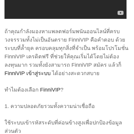
ถ้าคุณกำลังมองหาแพลตฟอร์มพนันออนไลน์ที่ครบ
วงจรรวมทั้งไม่เป็นอันตราย FinniVIP คือคำตอบ ด้วย
ระบบที่ล้ำยุค ครอบคลุมทุกสิ่งที่จำเป็น พร้อมโปรโมชั่น
FinniVIP เครดิตฟรี ที่ช่วยให้คุณเริ่มได้โดยไม่ต้อง
ลงทุนมาก รวมทั้งยังสามารถ FinniVIP สมัคร แล้วก็
FinniVIP เข้าสู่ระบบ
ได้อย่างสะดวกสบาย
ทำไมต้องเลือก
FinniVIP
?
1. ความปลอดภัยรวมทั้งความน่าเชื่อถือ
ใช้ระบบเข้ารหัสระดับที่ค่อนข้างสูงเพื่อปกป้องข้อมูล
ส่วนตัว