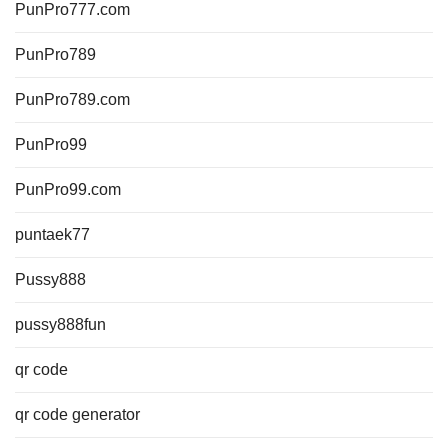
PunPro777.com
PunPro789
PunPro789.com
PunPro99
PunPro99.com
puntaek77
Pussy888
pussy888fun
qr code
qr code generator