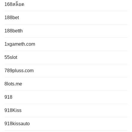
168สล็อต
188bet
188betth
1xgameth.com
55slot
789pluss.com
8lots.me
918
918Kiss
918kissauto