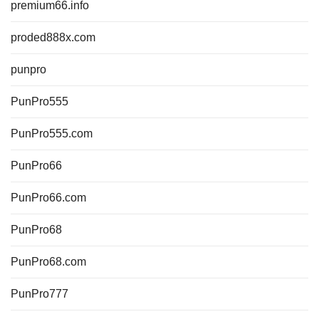
premium66.info
proded888x.com
punpro
PunPro555
PunPro555.com
PunPro66
PunPro66.com
PunPro68
PunPro68.com
PunPro777