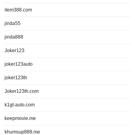
item388.com
jinda55
jinda888
Joker123
joker123auto
joker123th
Joker123th.com
k1gt-auto.com
keepmovie.me
khumsup888.me