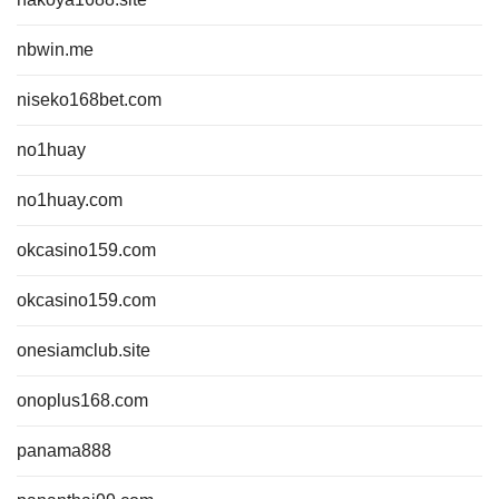
nbwin.me
niseko168bet.com
no1huay
no1huay.com
okcasino159.com
okcasino159.com
onesiamclub.site
onoplus168.com
panama888