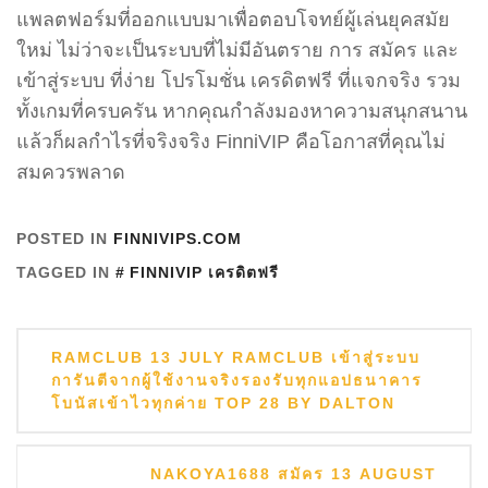
แพลตฟอร์มที่ออกแบบมาเพื่อตอบโจทย์ผู้เล่นยุคสมัย
ใหม่ ไม่ว่าจะเป็นระบบที่ไม่มีอันตราย การ สมัคร และ
เข้าสู่ระบบ ที่ง่าย โปรโมชั่น เครดิตฟรี ที่แจกจริง รวม
ทั้งเกมที่ครบครัน หากคุณกำลังมองหาความสนุกสนาน
แล้วก็ผลกำไรที่จริงจริง FinniVIP คือโอกาสที่คุณไม่
สมควรพลาด
POSTED IN
FINNIVIPS.COM
TAGGED IN
FINNIVIP เครดิตฟรี
แนะแนว
RAMCLUB 13 JULY RAMCLUB เข้าสู่ระบบ
เรื่อง
การันตีจากผู้ใช้งานจริงรองรับทุกแอปธนาคาร
โบนัสเข้าไวทุกค่าย TOP 28 BY DALTON
NAKOYA1688 สมัคร 13 AUGUST