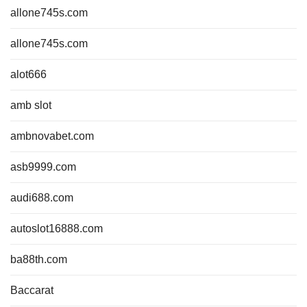
allone745s.com
allone745s.com
alot666
amb slot
ambnovabet.com
asb9999.com
audi688.com
autoslot16888.com
ba88th.com
Baccarat