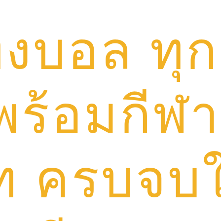
งบอล ทุก
ร้อมกีฬาอ
 ครบจบใน