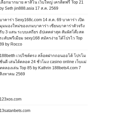
เลือกมากมาย คาสิโน เว็บใหญ่ เครดิตฟรี Top 21
by Seth jin888.asia 17 ส.ค. 2569
บาคาร่า Sexy168c.com 14 ส.ค. 69 บาคาร่า เปิด
มุมมองใหม่ของเกมบาคาร่า เซียนบาคาร่าตัวจริง
รับ 3 แสน ระบบเสถียร อัปเดตล่าสุด สัมผัสโต๊ะสด
ระดับพรีเมียม sexy168 สมัครง่าย ได้โปรไว Top
89 by Rocco
188betth เวปไซต์ตรง สล็อตฝากถอนออโต้ โปรโม
ชั่นดี เล่นได้ตลอด 24 ชั่วโมง casino online เว็บแม่
ทดลองเล่น Top 85 by Kathrin 188bets4.com 7
สิงหาคม 2569
123xos.com
13satanbets.com