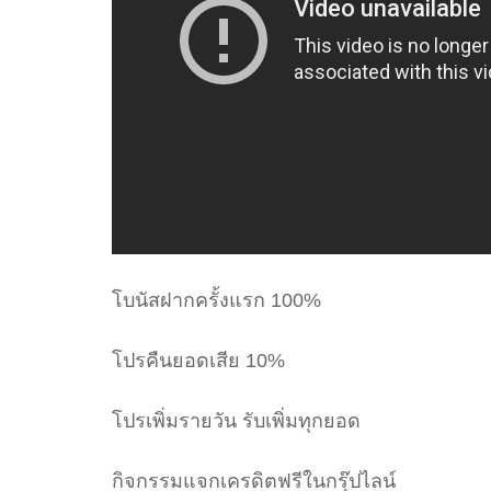
โบนัสฝากครั้งแรก 100%
โปรคืนยอดเสีย 10%
โปรเพิ่มรายวัน รับเพิ่มทุกยอด
กิจกรรมแจกเครดิตฟรีในกรุ๊ปไลน์