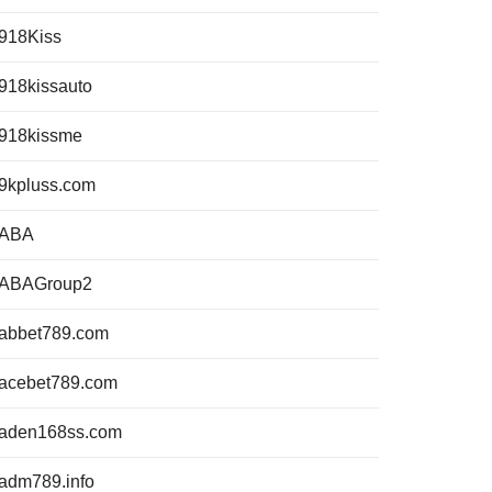
918Kiss
918kissauto
918kissme
9kpluss.com
ABA
ABAGroup2
abbet789.com
acebet789.com
aden168ss.com
adm789.info