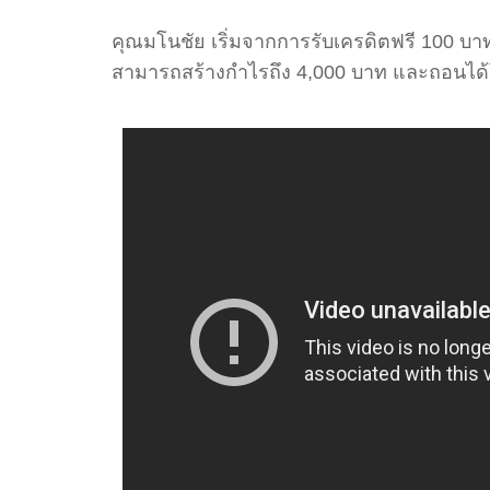
คุณมโนชัย เริ่มจากการรับเครดิตฟรี 100 บ
สามารถสร้างกำไรถึง 4,000 บาท และถอนได้