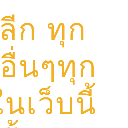
ลีก ทุก
ื่นๆทุก
เว็บนี้