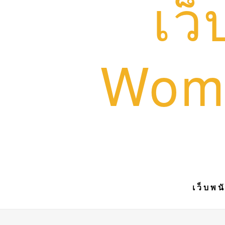
เว็
Wome
เว็บพน