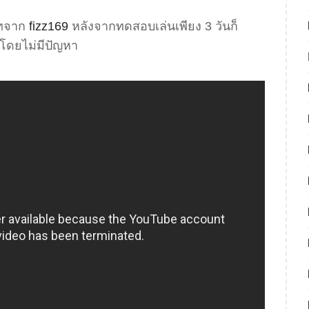
าทจาก
fizz169
หลังจากทดสอบเล่นเพียง 3 วันก็
โดยไม่มีปัญหา