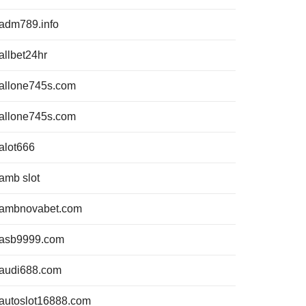
adm789.info
allbet24hr
allone745s.com
allone745s.com
alot666
amb slot
ambnovabet.com
asb9999.com
audi688.com
autoslot16888.com