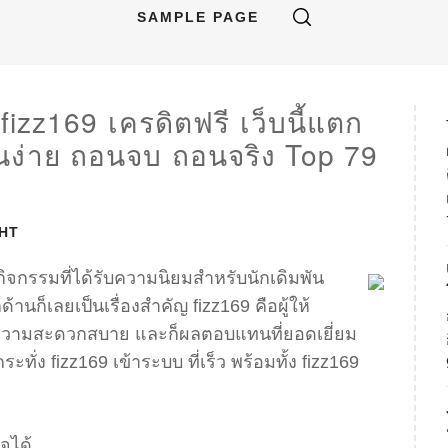
SAMPLE PAGE
fizz169 เครดิตฟรี เว็บนี้แตก
อนง่าย ถอนจบ ถอนจริง Top 79
GHT
กิจกรรมที่ได้รับความนิยมสำหรับนักเดิมพัน
้านก็เลยเป็นเรื่องสำคัญ fizz169 คือผู้ให้
 ความสะดวกสบาย และก็ผลตอบแทนที่ยอดเยี่ยม
ระทั่ง fizz169 เข้าระบบ ที่เร็ว พร้อมทั้ง fizz169
ใจได้