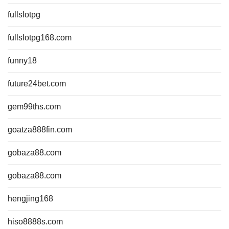
fullslotpg
fullslotpg168.com
funny18
future24bet.com
gem99ths.com
goatza888fin.com
gobaza88.com
gobaza88.com
hengjing168
hiso8888s.com