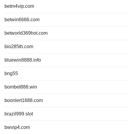
betm4vip.com
betwin6666.com
betworld369hot.com
bio285th.com
bluewin8888.info
bng55
bombet888.win
boonlert1688.com
brazil999 slot
bwvip4.com