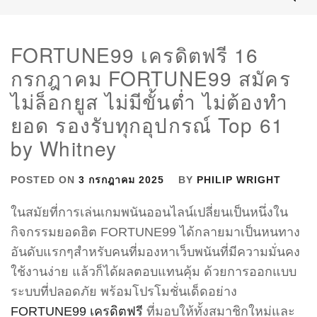
FORTUNE99 เครดิตฟรี 16
กรกฎาคม FORTUNE99 สมัคร
ไม่ล็อกยูส ไม่มีขั้นต่ำ ไม่ต้องทำ
ยอด รองรับทุกอุปกรณ์ Top 61
by Whitney
POSTED ON
3 กรกฎาคม 2025
BY
PHILIP WRIGHT
ในสมัยที่การเล่นเกมพนันออนไลน์เปลี่ยนเป็นหนึ่งใน
กิจกรรมยอดฮิต FORTUNE99 ได้กลายมาเป็นหนทาง
อันดับแรกๆสำหรับคนที่มองหาเว็บพนันที่มีความมั่นคง
ใช้งานง่าย แล้วก็ได้ผลตอบแทนคุ้ม ด้วยการออกแบบ
ระบบที่ปลอดภัย พร้อมโปรโมชั่นเด็ดอย่าง
FORTUNE99 เครดิตฟรี
ที่มอบให้ทั้งสมาชิกใหม่และ