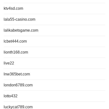
ktv4sd.com
lala55-casino.com
lalikabetsgame.com
lcbet444.com
lionth168.com
live22
lnw365bet.com
london6789.com
lotto432
luckycat789.com