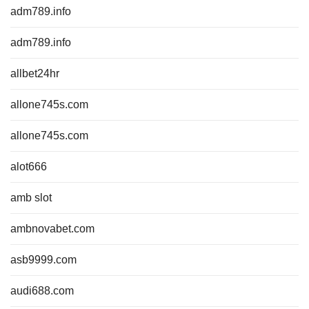
adm789.info
adm789.info
allbet24hr
allone745s.com
allone745s.com
alot666
amb slot
ambnovabet.com
asb9999.com
audi688.com