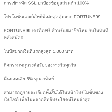
การเข้ารหัส SSL ปกป้องข้อมูลส่วนตัว 100%
โปรโมชั่นและก็สิทธิพิเศษสุดคุ้มจาก FORTUNE99
FORTUNE99 เครดิตฟรี สำหรับสมาชิกใหม่ รับในทันที
หลังสมัคร
โบนัสฝากเงินทีแรกสูงสุด 1,000 บาท
กิจกรรมหมุนวงล้อรับของรางวัลทุกวัน
คืนยอดเสีย 5% ทุกอาทิตย์
สามารถดูรายละเอียดทั้งสิ้นได้ในหน้าโปรโมชั่นของ
เว็บไซต์ เพื่อไม่พลาดสิทธิประโยชน์ใหม่ล่าสุด