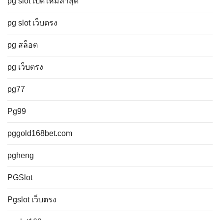
pg slot เปิดใหม่ล่าสุด
pg slot เว็บตรง
pg สล็อต
pg เว็บตรง
pg77
Pg99
pggold168bet.com
pgheng
PGSlot
Pgslot เว็บตรง