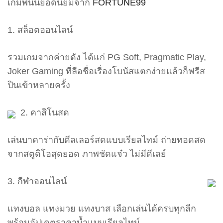
เกมพนันยอดนิยมจาก
FORTUNE99
1. สล็อตออนไลน์
รวมเกมจากค่ายดัง ได้แก่ PG Soft, Pragmatic Play,
Joker Gaming ที่ลือชื่อเรื่องโบนัสแตกง่ายแล้วก็ฟรีส
ปินเข้าหลายครั้ง
2. คาสิโนสด
เล่นบาคาร่ากับดีลเลอร์สดแบบเรียลไทม์ ถ่ายทอดสด
จากสตูดิโอสุดยอด ภาพชัดแจ๋ว ไม่มีดีเลย์
3. กีฬาออนไลน์
แทงบอล แทงมวย แทงบาส เลือกเล่นได้ครบทุกลีก
พร้อมอัปเดตราคาน้ำแบบเรียลไทม์