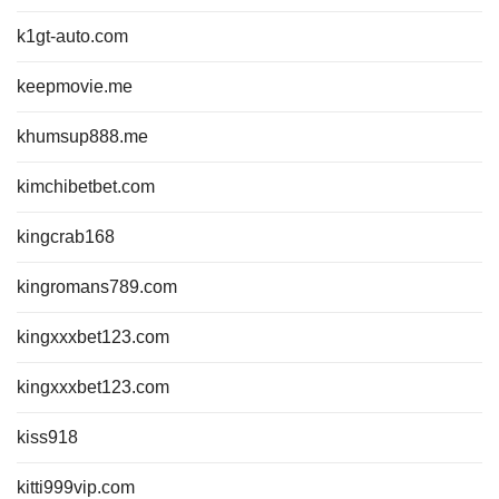
k1gt-auto.com
keepmovie.me
khumsup888.me
kimchibetbet.com
kingcrab168
kingromans789.com
kingxxxbet123.com
kingxxxbet123.com
kiss918
kitti999vip.com