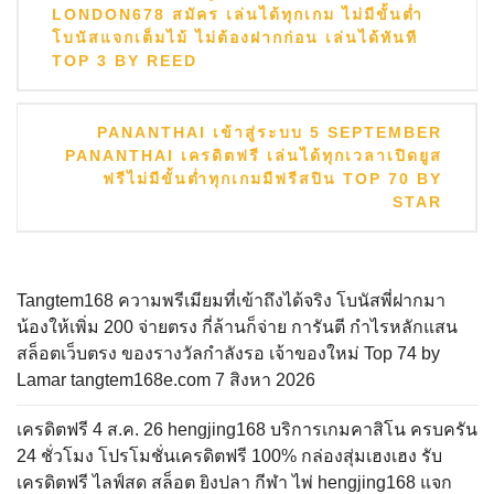
เรื่อง
LONDON678 สมัคร เล่นได้ทุกเกม ไม่มีขั้นต่ำ
โบนัสแจกเต็มไม้ ไม่ต้องฝากก่อน เล่นได้ทันที
TOP 3 BY REED
PANANTHAI เข้าสู่ระบบ 5 SEPTEMBER
PANANTHAI เครดิตฟรี เล่นได้ทุกเวลาเปิดยูส
ฟรีไม่มีขั้นต่ำทุกเกมมีฟรีสปิน TOP 70 BY
STAR
Tangtem168 ความพรีเมียมที่เข้าถึงได้จริง โบนัสพี่ฝากมา
น้องให้เพิ่ม 200 จ่ายตรง กี่ล้านก็จ่าย การันตี กำไรหลักแสน
สล็อตเว็บตรง ของรางวัลกำลังรอ เจ้าของใหม่ Top 74 by
Lamar tangtem168e.com 7 สิงหา 2026
เครดิตฟรี 4 ส.ค. 26 hengjing168 บริการเกมคาสิโน ครบครัน
24 ชั่วโมง โปรโมชั่นเครดิตฟรี 100% กล่องสุ่มเฮงเฮง รับ
เครดิตฟรี ไลฟ์สด สล็อต ยิงปลา กีฬา ไพ่ hengjing168 แจก