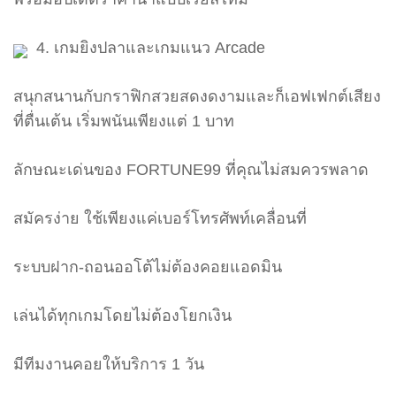
4. เกมยิงปลาและเกมแนว Arcade
สนุกสนานกับกราฟิกสวยสดงดงามและก็เอฟเฟกต์เสียง
ที่ตื่นเต้น เริ่มพนันเพียงแต่ 1 บาท
ลักษณะเด่นของ FORTUNE99 ที่คุณไม่สมควรพลาด
สมัครง่าย ใช้เพียงแค่เบอร์โทรศัพท์เคลื่อนที่
ระบบฝาก-ถอนออโต้ไม่ต้องคอยแอดมิน
เล่นได้ทุกเกมโดยไม่ต้องโยกเงิน
มีทีมงานคอยให้บริการ 1 วัน