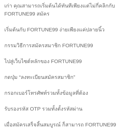
เก่า คุณสามารถเริ่มต้นได้ทันทีเพียงแต่ไม่กี่คลิกกับ
FORTUNE99 สมัคร
เริ่มต้นกับ FORTUNE99 ง่ายเพียงแค่ปลายนิ้ว
กรรมวิธีการสมัครสมาชิก FORTUNE99
ไปสู่เว็บไซต์หลักของ FORTUNE99
กดปุ่ม “ลงทะเบียนสมัครสมาชิก”
กรอกเบอร์โทรศัพท์รวมทั้งข้อมูลที่ต้อง
รับรองรหัส OTP รวมทั้งตั้งรหัสผ่าน
เมื่อสมัครเสร็จสิ้นสมบูรณ์ ก็สามารถ FORTUNE99