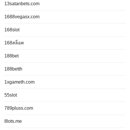
13satanbets.com
1688vegasx.com
168slot
168สล็อต
188bet
188betth
1xgameth.com
55slot
789pluss.com
8lots.me