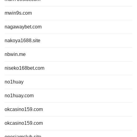
mwin9s.com
nagawaybet.com
nakoya1688.site
nbwin.me
niseko168bet.com
no1huay
no1huay.com
okcasino159.com
okcasino159.com
onesiamclub.site