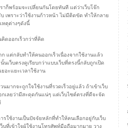
ราก็พร้อมจะเปลี่ยนกันโดยทันที แต่ว่าเว็บโจ๊ก
ิครับ เพราะว่าใช้งานก้าวหน้า ไม่มีติดขัด ทำให้กลาย
ตุต่างๆดังนี้
นคิดออกเร็วกว่าที่คิด
าก แต่กลับทำให้คนออกเร็วเนื่องจากใช้งานแล้ว
นั้นเว็บตรงดูเรียบกว่าแบบเว็บที่ตรงนี้กลับถูกเปิด
ิดเยอะแยะเวลาใช้งาน
ส่วนมากจะถูกใจใช้งานที่รวดเร็วอยู่แล้ว ถ้าเข้าเว็บ
ลยว่ามีสะดุดกันแน่ๆ แต่เว็บไซต์ตรงที่ดีจะจัด
ี
นการใช้งานเป็นปัจจัยหลักที่ทำให้คนเลือกอยู่กับเว็บ
นเว็บที่เข้าใจผู้ใช้งานโทรศัพท์มือถือมากมาย วาง