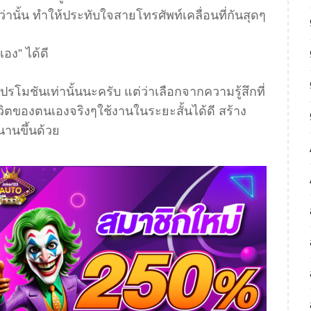
่านั้น ทำให้ประทับใจสายโทรศัพท์เคลื่อนที่กันสุดๆ
วเอง” ได้ดี
โมชันเท่านั้นนะครับ แต่ว่าเลือกจากความรู้สึกที่
ีวิตของตนเองจริงๆใช้งานในระยะสั้นได้ดี สร้าง
นานขึ้นด้วย