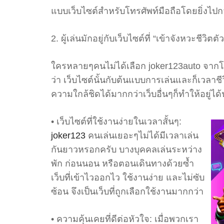
แบบเว็บไซต์สำหรับโทรศัพท์มือถือโดยยิ่งไปกว
2. ผู้เล่นมักอยู่กับเว็บไซต์ที่ “เข้าจังหวะชีวิตตั
ใครหลายๆคนไม่ได้เลือก joker123auto จากโปร
ว่า เว็บไซต์นั้นกับต้นแบบการเล่นและก็เวลาช
ความใกล้ชิดได้มากกว่าเว็บอื่นๆก็ทำให้อยู่ได้
• เว็บไซต์ที่ใช้งานง่ายในเวลาสั้นๆ:
joker123
คนเล่นเยอะๆไม่ได้มีเวลาเล่น
กันยาวหรอกครับ บางบุคคลเล่นระหว่าง
พัก ก่อนนอน หรือตอนเดินทางด้วยซ้ำ
เว็บที่เข้าไวออกไว ใช้งานง่าย และไม่ซับ
ซ้อน จึงเป็นเว็บที่ถูกเลือกใช้งานมากกว่า
• ความคุ้นเคยที่ดีต่อหัวใจ: เมื่อพวกเรา