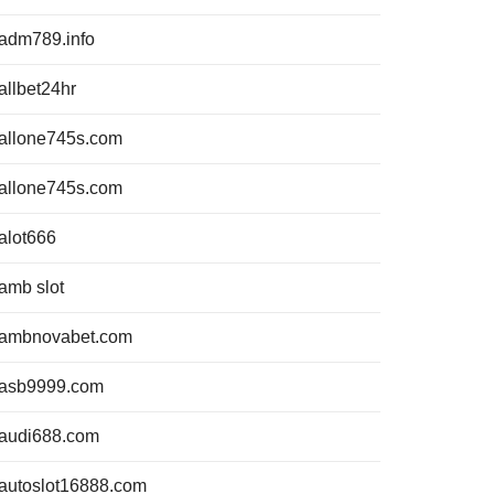
adm789.info
allbet24hr
allone745s.com
allone745s.com
alot666
amb slot
ambnovabet.com
asb9999.com
audi688.com
autoslot16888.com