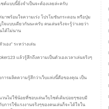
ซต์แบบนี้ยิ่งจำเป็นจะต้องเลยล่ะครับ
แต่มาพร้อมใจความเร่ง โปรโมชันกระดอน หรือปุ่ม
จแบบเดียวกันนะครับ คนเล่นจริงจะรู้ว่าเลยว่า
านได้ไม่นาน
็นตัวเอง” ระหว่างเล่น
ker123 แล้วรู้สึกถึงความเป็นตัวเองเวลาเล่นจริงๆ
ือการผลิตความรู้สึกว่าเว็บแห่งนี้คือของคุณ เป็น
จำนวนไม่ใช้น้อยที่ชอบเล่นเว็บไซต์เดิมบ่อยๆชอบมี
ข้ากับการใช้แรงงานจริงๆของคนเล่นก็จะได้ใจใน