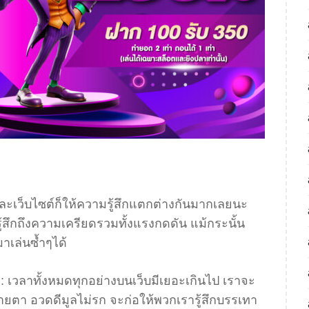
่ละเว็บไซต์ก็ให้ความรู้สึกแตกต่างกันมากเลยนะ
รู้สึกถึงความเครียดรวมทั้งแรงกดดัน แม้กระนั้น
าเล่นซ้ำๆได้
: เวลาทั้งหมดทุกอย่างบนเว็บมีเยอะเกินไป เราจะ
ดสบายตา อวดดีมูลไม่รก จะก่อให้พวกเรารู้สึกบรรเทา