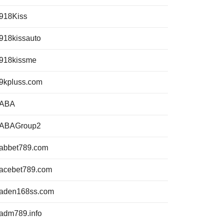
918Kiss
918kissauto
918kissme
9kpluss.com
ABA
ABAGroup2
abbet789.com
acebet789.com
aden168ss.com
adm789.info