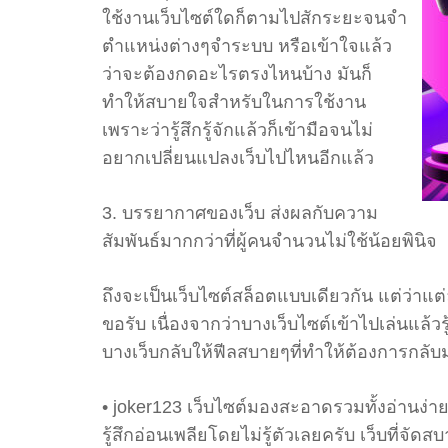
ใช้งานเว็บไซต์ใดก็ตามไปสักระยะจนจำ
ตำแหน่งต่างๆจำระบบ หรือเข้าใจแล้ว
ว่าจะต้องกดอะไรตรงไหนบ้าง มันก็
ทำให้สบายใจสำหรับในการใช้งาน
เพราะว่ารู้สึกรู้จักแล้วก็เข้ามือจนไม่
อยากเปลี่ยนแปลงเว็บไปไหนอีกแล้ว
3. บรรยากาศของเว็บ ส่งผลกับความ
สัมพันธ์มากกว่าที่ผู้คนจำนวนไม่ใช้น้อยพินิจ
ถึงจะเป็นเว็บไซต์สล็อตแบบเดียวกัน แต่ว่าแต
ขอรับ เนื่องจากว่าบางเว็บไซต์เข้าไปเล่นแล้ว
บางเว็บกลับให้ฟีลสบายๆที่ทำให้ต้องการกลับม
• joker123 เว็บไซต์มองสะอาดรวมทั้งอ่านง่าย
รู้สึกอ่อนเพลียโดยไม่รู้ตัวเลยครับ เว็บที่จั