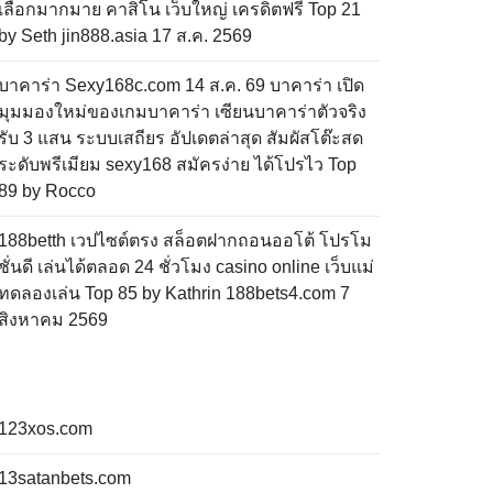
เลือกมากมาย คาสิโน เว็บใหญ่ เครดิตฟรี Top 21
by Seth jin888.asia 17 ส.ค. 2569
บาคาร่า Sexy168c.com 14 ส.ค. 69 บาคาร่า เปิด
มุมมองใหม่ของเกมบาคาร่า เซียนบาคาร่าตัวจริง
รับ 3 แสน ระบบเสถียร อัปเดตล่าสุด สัมผัสโต๊ะสด
ระดับพรีเมียม sexy168 สมัครง่าย ได้โปรไว Top
89 by Rocco
188betth เวปไซต์ตรง สล็อตฝากถอนออโต้ โปรโม
ชั่นดี เล่นได้ตลอด 24 ชั่วโมง casino online เว็บแม่
ทดลองเล่น Top 85 by Kathrin 188bets4.com 7
สิงหาคม 2569
123xos.com
13satanbets.com