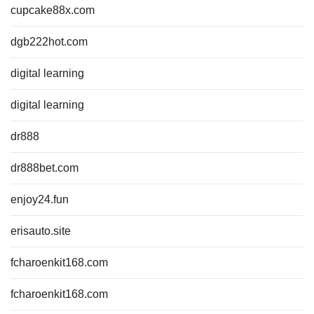
cupcake88x.com
dgb222hot.com
digital learning
digital learning
dr888
dr888bet.com
enjoy24.fun
erisauto.site
fcharoenkit168.com
fcharoenkit168.com