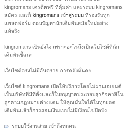
kingromans เครดิตฟรี ที่คุ้มค่า และระบบ kingromans
สมัคร และก็
kingromans เข้าสู่ระบบ
ที่รองรับทุก
แพลตฟอร์ม ตอบปัญหานักเดิมพันสมัยใหม่อย่าง
แท้จริง
kingromans เป็นยังไง เพราะอะไรถึงเป็นเว็บไซต์ที่นัก
เดิมพันชี้แนะ
เว็บไซต์ตรงไม่มีอันตราย การคลังมั่นคง
เว็บไซต์ kingromans เปิดให้บริการโดยไม่ผ่านเอเย่นต์
เป็นบริษัทที่มีที่ตั้งและก็ใบอนุญาตประกอบธุรกิจคาสิโน
ถูกตามกฎหมายต่างแดน ให้คุณมั่นใจได้ในทุกยอด
เดิมพันแล้วก็การถอนเงินแบบไม่มีเงื่อนไขปิดบัง
ระบบใช้งานง่าย เข้าถึงทุกคน