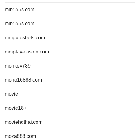
mib555s.com
mib555s.com
mmgoldsbets.com
mmplay-casino.com
monkey789
mono16888.com
movie
movie18+
moviehdthai.com
moza888.com