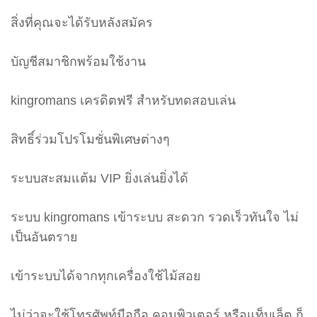
สิ่งที่คุณจะได้รับหลังสมัคร
บัญชีสมาชิกพร้อมใช้งาน
kingromans เครดิตฟรี สำหรับทดสอบเล่น
สิทธิ์ร่วมโปรโมชั่นพิเศษต่างๆ
ระบบสะสมแต้ม VIP ยิ่งเล่นยิ่งได้
ระบบ kingromans เข้าระบบ สะดวก รวดเร็วทันใจ ไม่
เป็นอันตราย
เข้าระบบได้จากทุกเครื่องใช้ไม้สอย
ไม่ว่าจะใช้โทรศัพท์มือถือ คอมพิวเตอร์ หรือแท็บเล็ต ก็