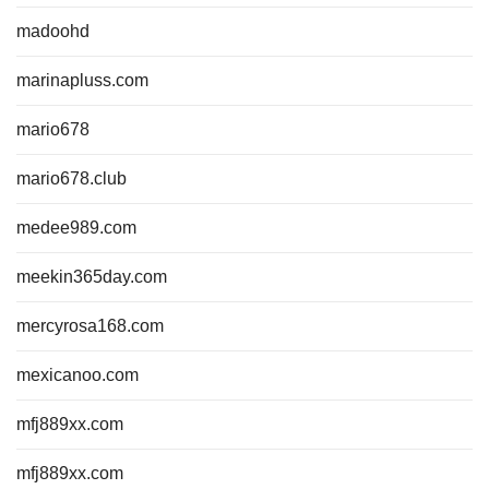
madoohd
marinapluss.com
mario678
mario678.club
medee989.com
meekin365day.com
mercyrosa168.com
mexicanoo.com
mfj889xx.com
mfj889xx.com