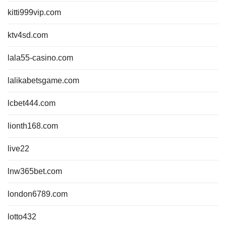
kitti999vip.com
ktv4sd.com
lala55-casino.com
lalikabetsgame.com
lcbet444.com
lionth168.com
live22
lnw365bet.com
london6789.com
lotto432