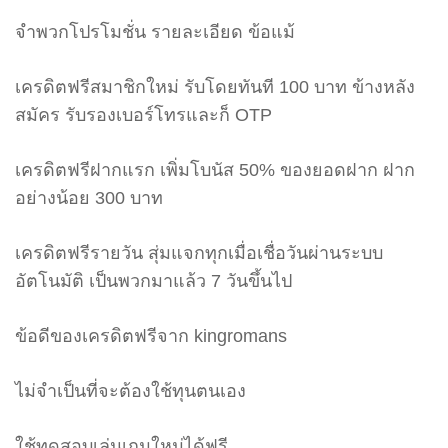
จำพวกโปรโมชั่น รายละเอียด ข้อแม้
เครดิตฟรีสมาชิกใหม่ รับโดยทันที 100 บาท ข้างหลัง
สมัคร รับรองเบอร์โทรและก็ OTP
เครดิตฟรีฝากแรก เพิ่มโบนัส 50% ของยอดฝาก ฝาก
อย่างน้อย 300 บาท
เครดิตฟรีรายวัน สุ่มแจกทุกเมื่อเชื่อวันผ่านระบบ
อัตโนมัติ เป็นพวกมาแล้ว 7 วันขึ้นไป
ข้อดีของเครดิตฟรีจาก kingromans
ไม่จำเป็นที่จะต้องใช้ทุนตนเอง
ใช้ทดสอบเล่นเกมใหม่ได้ฟรี