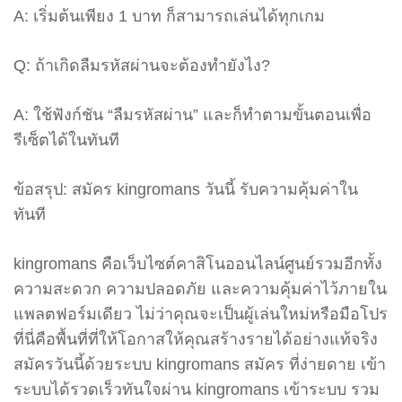
A: เริ่มต้นเพียง 1 บาท ก็สามารถเล่นได้ทุกเกม
Q: ถ้าเกิดลืมรหัสผ่านจะต้องทำยังไง?
A: ใช้ฟังก์ชัน “ลืมรหัสผ่าน” และก็ทำตามขั้นตอนเพื่อ
รีเซ็ตได้ในทันที
ข้อสรุป: สมัคร kingromans วันนี้ รับความคุ้มค่าใน
ทันที
kingromans คือเว็บไซต์คาสิโนออนไลน์ศูนย์รวมอีกทั้ง
ความสะดวก ความปลอดภัย และความคุ้มค่าไว้ภายใน
แพลตฟอร์มเดียว ไม่ว่าคุณจะเป็นผู้เล่นใหม่หรือมือโปร
ที่นี่คือพื้นที่ที่ให้โอกาสให้คุณสร้างรายได้อย่างแท้จริง
สมัครวันนี้ด้วยระบบ kingromans สมัคร ที่ง่ายดาย เข้า
ระบบได้รวดเร็วทันใจผ่าน kingromans เข้าระบบ รวม