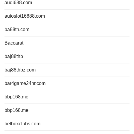
audi688.com
autoslot16888.com
ba88th.com
Baccarat
baj88thb
baj88thbz.com
bar4game24hr.com
bbp168.me
bbp168.me
betboxclubs.com