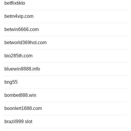
betflixtikto
betm4vip.com
betwin6666.com
betworld369hot.com
bio285th.com
bluewin8888.info
bng55
bombet888.win
boonlert1688.com
brazil999 slot