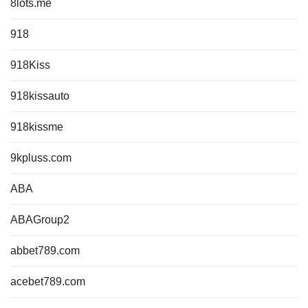
8lots.me
918
918Kiss
918kissauto
918kissme
9kpluss.com
ABA
ABAGroup2
abbet789.com
acebet789.com