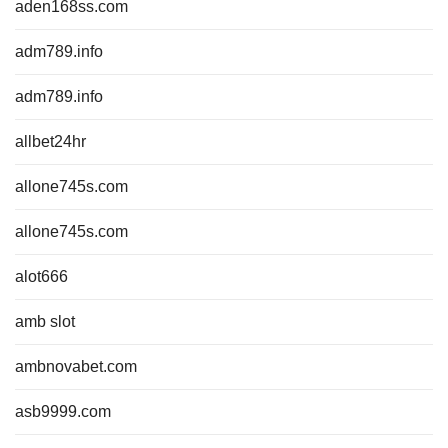
aden168ss.com
adm789.info
adm789.info
allbet24hr
allone745s.com
allone745s.com
alot666
amb slot
ambnovabet.com
asb9999.com