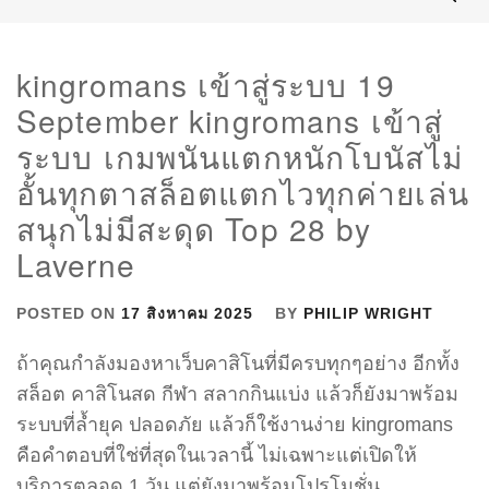
kingromans เข้าสู่ระบบ 19
September kingromans เข้าสู่
ระบบ เกมพนันแตกหนักโบนัสไม่
อั้นทุกตาสล็อตแตกไวทุกค่ายเล่น
สนุกไม่มีสะดุด Top 28 by
Laverne
POSTED ON
17 สิงหาคม 2025
BY
PHILIP WRIGHT
ถ้าคุณกำลังมองหาเว็บคาสิโนที่มีครบทุกๆอย่าง อีกทั้ง
สล็อต คาสิโนสด กีฬา สลากกินแบ่ง แล้วก็ยังมาพร้อม
ระบบที่ล้ำยุค ปลอดภัย แล้วก็ใช้งานง่าย kingromans
คือคำตอบที่ใช่ที่สุดในเวลานี้ ไม่เฉพาะแต่เปิดให้
บริการตลอด 1 วัน แต่ยังมาพร้อมโปรโมชั่น