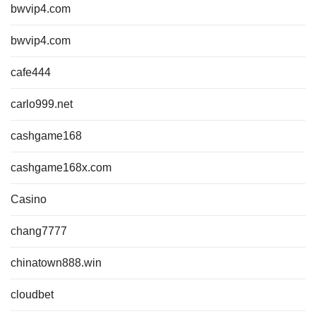
bwvip4.com
bwvip4.com
cafe444
carlo999.net
cashgame168
cashgame168x.com
Casino
chang7777
chinatown888.win
cloudbet