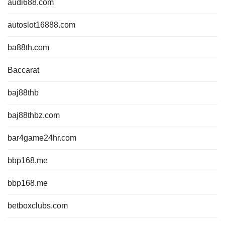
audi688.com
autoslot16888.com
ba88th.com
Baccarat
baj88thb
baj88thbz.com
bar4game24hr.com
bbp168.me
bbp168.me
betboxclubs.com