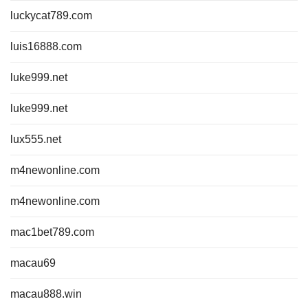
luckycat789.com
luis16888.com
luke999.net
luke999.net
lux555.net
m4newonline.com
m4newonline.com
mac1bet789.com
macau69
macau888.win