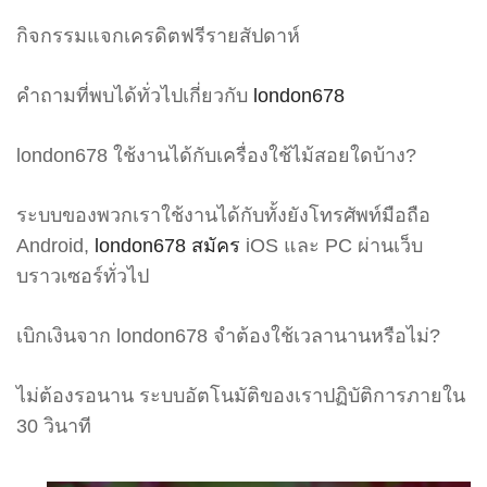
กิจกรรมแจกเครดิตฟรีรายสัปดาห์
คำถามที่พบได้ทั่วไปเกี่ยวกับ
london678
london678 ใช้งานได้กับเครื่องใช้ไม้สอยใดบ้าง?
ระบบของพวกเราใช้งานได้กับทั้งยังโทรศัพท์มือถือ
Android,
london678 สมัคร
iOS และ PC ผ่านเว็บ
บราวเซอร์ทั่วไป
เบิกเงินจาก london678 จำต้องใช้เวลานานหรือไม่?
ไม่ต้องรอนาน ระบบอัตโนมัติของเราปฏิบัติการภายใน
30 วินาที