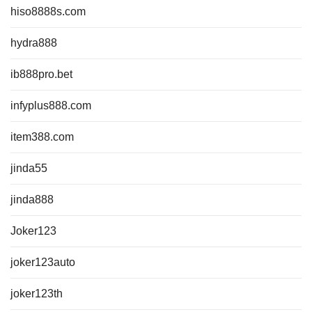
hiso8888s.com
hydra888
ib888pro.bet
infyplus888.com
item388.com
jinda55
jinda888
Joker123
joker123auto
joker123th