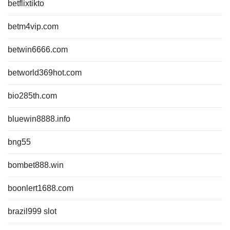
betflixtikto
betm4vip.com
betwin6666.com
betworld369hot.com
bio285th.com
bluewin8888.info
bng55
bombet888.win
boonlert1688.com
brazil999 slot