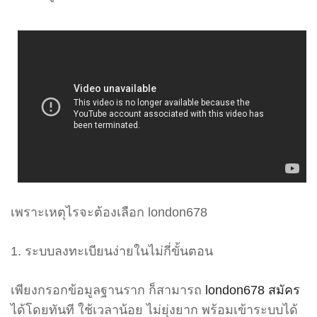
เพราะเหตุไรจะต้องเลือก london678
1. ระบบลงทะเบียนง่ายในไม่กี่ขั้นตอน
เพียงกรอกข้อมูลฐานราก ก็สามารถ
london678 สมัคร
ได้โดยทันที ใช้เวลาน้อย ไม่ยุ่งยาก พร้อมเข้าระบบได้