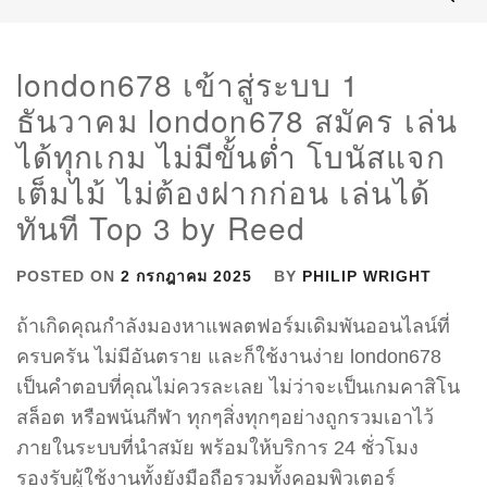
london678 เข้าสู่ระบบ 1
ธันวาคม london678 สมัคร เล่น
ได้ทุกเกม ไม่มีขั้นต่ำ โบนัสแจก
เต็มไม้ ไม่ต้องฝากก่อน เล่นได้
ทันที Top 3 by Reed
POSTED ON
2 กรกฎาคม 2025
BY
PHILIP WRIGHT
ถ้าเกิดคุณกำลังมองหาแพลตฟอร์มเดิมพันออนไลน์ที่
ครบครัน ไม่มีอันตราย และก็ใช้งานง่าย london678
เป็นคำตอบที่คุณไม่ควรละเลย ไม่ว่าจะเป็นเกมคาสิโน
สล็อต หรือพนันกีฬา ทุกๆสิ่งทุกๆอย่างถูกรวมเอาไว้
ภายในระบบที่นำสมัย พร้อมให้บริการ 24 ชั่วโมง
รองรับผู้ใช้งานทั้งยังมือถือรวมทั้งคอมพิวเตอร์