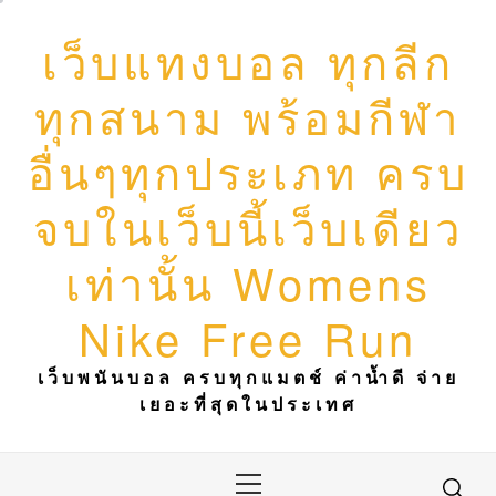
Skip
to
เว็บแทงบอล ทุกลีก
content
ทุกสนาม พร้อมกีฬา
อื่นๆทุกประเภท ครบ
จบในเว็บนี้เว็บเดียว
เท่านั้น Womens
Nike Free Run
เว็บพนันบอล ครบทุกแมตช์ ค่าน้ำดี จ่าย
เยอะที่สุดในประเทศ
Primary
Menu