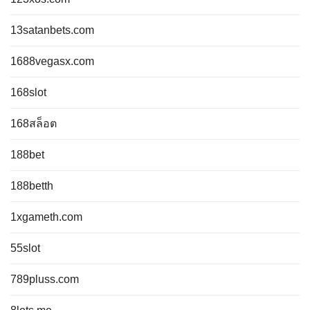
13satanbets.com
1688vegasx.com
168slot
168สล็อต
188bet
188betth
1xgameth.com
55slot
789pluss.com