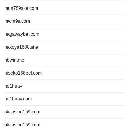
mun789slot.com
mwin9s.com
nagawaybet.com
nakoya1688.site
nbwin.me
niseko168bet.com
no1huay
no1huay.com
okcasino159.com
okcasino159.com