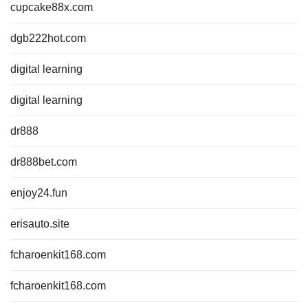
cupcake88x.com
dgb222hot.com
digital learning
digital learning
dr888
dr888bet.com
enjoy24.fun
erisauto.site
fcharoenkit168.com
fcharoenkit168.com