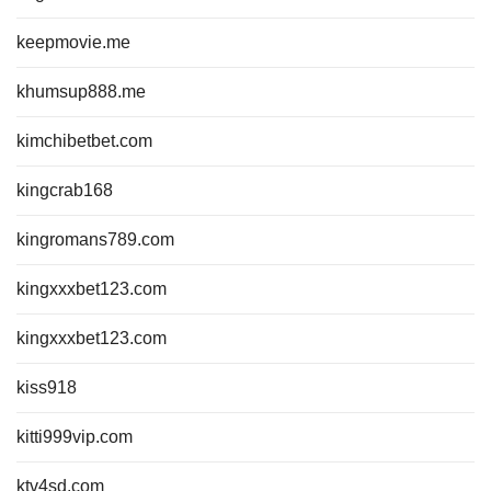
keepmovie.me
khumsup888.me
kimchibetbet.com
kingcrab168
kingromans789.com
kingxxxbet123.com
kingxxxbet123.com
kiss918
kitti999vip.com
ktv4sd.com