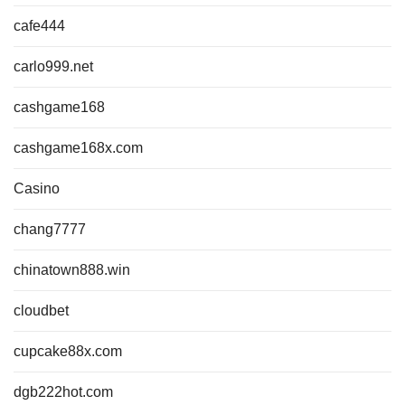
cafe444
carlo999.net
cashgame168
cashgame168x.com
Casino
chang7777
chinatown888.win
cloudbet
cupcake88x.com
dgb222hot.com