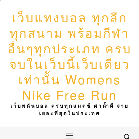
Skip
to
เว็บแทงบอล ทุกลีก
content
ทุกสนาม พร้อมกีฬา
อื่นๆทุกประเภท ครบ
จบในเว็บนี้เว็บเดียว
เท่านั้น Womens
Nike Free Run
เว็บพนันบอล ครบทุกแมตช์ ค่าน้ำดี จ่าย
เยอะที่สุดในประเทศ
Primary
Menu