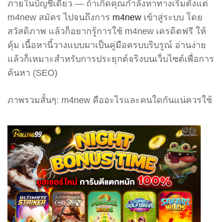
ภายในบัญชีเดียว — ถ้าเกิดคุณกำลังหาทางเริ่มตั้งแต่
m4new สมัคร ไปจนถึงการ
m4new
เข้าสู่ระบบ โดย
สวัสดิภาพ แล้วก็อยากรู้การใช้ m4new เครดิตฟรี ให้
คุ้ม เนื้อหานี้วางแบบมาเป็นคู่มือครบบริบรูณ์ อ่านง่าย
แล้วก็เหมาะสำหรับการประยุกต์จริงบนเว็บไซต์เพื่อการ
ค้นหา (SEO)
ภาพรวมสั้นๆ: m4new คืออะไรและคนใดกันแน่ควรใช้