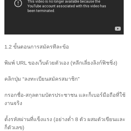
1.2 ขั้นตอนการสมัครทีละข้อ
พิมพ์ URL ของเว็บด้วยตัวเอง (หลีกเลี่ยงลิงก์ฟิชชิ่ง)
คลิกปุ่ม “ลงทะเบียนสมัครสมาชิก”
กรอกชื่อ-สกุลตามบัตรประชาชน และก็เบอร์มือถือที่ใช้
งานจริง
ตั้งรหัสผ่านที่แข็งแรง (อย่างต่ำ 8 ตัว ผสมตัวเขียนและ
ก็ตัวเลข)