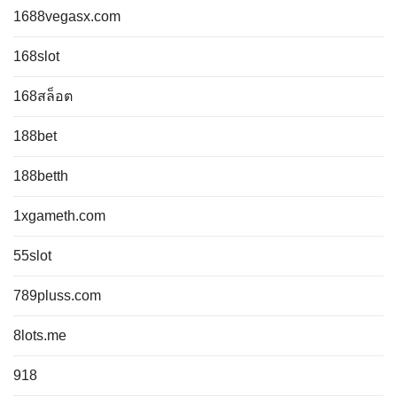
1688vegasx.com
168slot
168สล็อต
188bet
188betth
1xgameth.com
55slot
789pluss.com
8lots.me
918