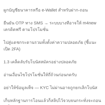
ผูกบัญชีธนาคารหรือ e-Wallet สำหรับฝาก-ถอน
ยืนยัน OTP ทาง SMS → ระบบบางทีอาจให้ m4new
เครดิตฟรี ตามโปรโมชั่น
ไปสู่แดชกระดานรวมทั้งตั้งค่าความปลอดภัย (ชี้แนะ
เปิด 2FA)
1.3 เคล็ดลับรับโบนัสสมัครอย่างปลอดภัย
อ่านเงื่อนไขโปรโมชั่นให้ถี่ถ้วนก่อนกดรับ
อย่าให้ข้อมูลเท็จ — KYC ไม่ผ่านอาจถูกยกเลิกโบนัส
เก็บหลักฐานการโอนแล้วก็สลิปไว้จวบจนกระทั่งจะถอน