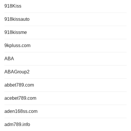
918Kiss
918kissauto
918kissme
9kpluss.com
ABA
ABAGroup2
abbet789.com
acebet789.com
aden168ss.com
adm789.info