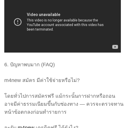
6. ปัญหาพบมาก (FAQ)
m4new สมัคร มีค่าใช้จ่ายหรือไม่?
โดยทั่วไปการสมัครฟรี แม้กระนั้นการฝากหรือถอน
อาจมีค่าธรรมเนียมขึ้นกับช่องทาง — ควรจะตรวจทาน
หน้าข้อตกลงก่อนทำรายการ
จะรับ
m4new
เครดิตฟรี ได้ยังไง?