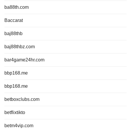
ba88th.com
Baccarat
baj88thb
baj88thbz.com
bar4game24hr.com
bbp168.me
bbp168.me
betboxclubs.com
betflixtikto
betm4vip.com