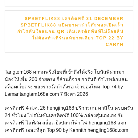
SPBETFLIK88 เครดิตฟรี 31 DECEMBER
SPBETFLIK88 สปีดบาคาร่าโต๊ะทองเปิดเร็ว
กำไรทันใจสแกน QR เติมเครดิตทันทีไม่ง้อสลิป
ไม่ต้องทำเทิร์นแม้บาทเดียว TOP 22 BY
CARYN
Tangtem168 ความพรีเมียมที่เข้าถึงได้จริง โบนัสพี่ฝากมา
น้องให้เพิ่ม 200 จ่ายตรง กี่ล้านก็จ่าย การันตี กำไรหลักแสน
สล็อตเว็บตรง ของรางวัลกำลังรอ เจ้าของใหม่ Top 74 by
Lamar tangtem168e.com 7 สิงหา 2026
เครดิตฟรี 4 ส.ค. 26 hengjing168 บริการเกมคาสิโน ครบครัน
24 ชั่วโมง โปรโมชั่นเครดิตฟรี 100% กล่องสุ่มเฮงเฮง รับ
เครดิตฟรี ไลฟ์สด สล็อต ยิงปลา กีฬา ไพ่ hengjing168 แจก
เครดิตฟรี เยอะที่สุด Top 90 by Kennith hengjing168d.com