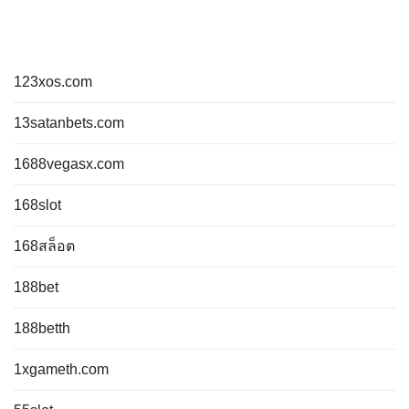
123xos.com
13satanbets.com
1688vegasx.com
168slot
168สล็อต
188bet
188betth
1xgameth.com