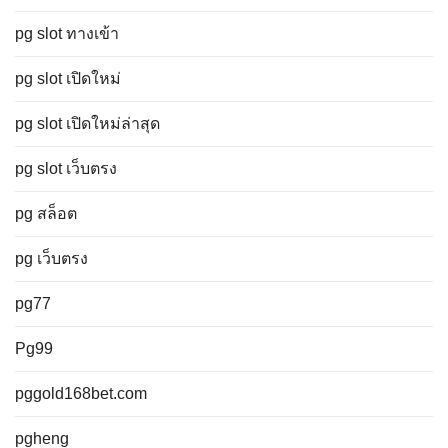
pg slot ทางเข้า
pg slot เปิดใหม่
pg slot เปิดใหม่ล่าสุด
pg slot เว็บตรง
pg สล็อต
pg เว็บตรง
pg77
Pg99
pggold168bet.com
pgheng