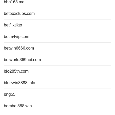
bbp168.me
betboxclubs.com
betflixtikto
betm4vip.com
betwin6666.com
betworld369hot.com
bio285th.com
bluewin8888.info
bng55
bombet888.win