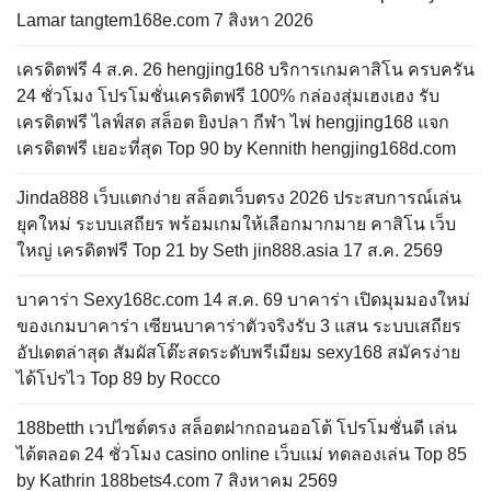
Lamar tangtem168e.com 7 สิงหา 2026
เครดิตฟรี 4 ส.ค. 26 hengjing168 บริการเกมคาสิโน ครบครัน
24 ชั่วโมง โปรโมชั่นเครดิตฟรี 100% กล่องสุ่มเฮงเฮง รับ
เครดิตฟรี ไลฟ์สด สล็อต ยิงปลา กีฬา ไพ่ hengjing168 แจก
เครดิตฟรี เยอะที่สุด Top 90 by Kennith hengjing168d.com
Jinda888 เว็บแตกง่าย สล็อตเว็บตรง 2026 ประสบการณ์เล่น
ยุคใหม่ ระบบเสถียร พร้อมเกมให้เลือกมากมาย คาสิโน เว็บ
ใหญ่ เครดิตฟรี Top 21 by Seth jin888.asia 17 ส.ค. 2569
บาคาร่า Sexy168c.com 14 ส.ค. 69 บาคาร่า เปิดมุมมองใหม่
ของเกมบาคาร่า เซียนบาคาร่าตัวจริงรับ 3 แสน ระบบเสถียร
อัปเดตล่าสุด สัมผัสโต๊ะสดระดับพรีเมียม sexy168 สมัครง่าย
ได้โปรไว Top 89 by Rocco
188betth เวปไซต์ตรง สล็อตฝากถอนออโต้ โปรโมชั่นดี เล่น
ได้ตลอด 24 ชั่วโมง casino online เว็บแม่ ทดลองเล่น Top 85
by Kathrin 188bets4.com 7 สิงหาคม 2569