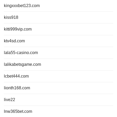
kingxxxbet123.com
kiss918
kitti999vip.com
ktv4sd.com
lala55-casino.com
lalikabetsgame.com
lcbet444.com
lionth168.com
live22
lnw365bet.com