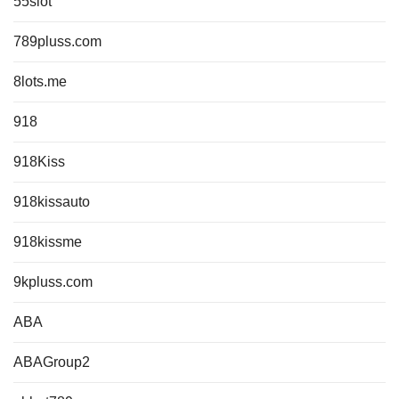
55slot
789pluss.com
8lots.me
918
918Kiss
918kissauto
918kissme
9kpluss.com
ABA
ABAGroup2