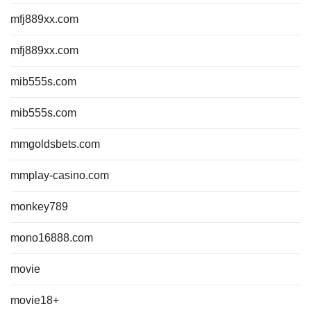
mfj889xx.com
mfj889xx.com
mib555s.com
mib555s.com
mmgoldsbets.com
mmplay-casino.com
monkey789
mono16888.com
movie
movie18+