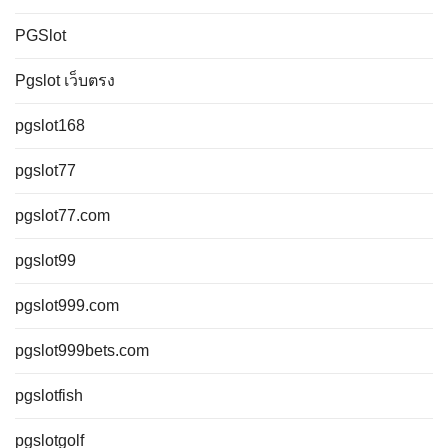
PGSlot
Pgslot เว็บตรง
pgslot168
pgslot77
pgslot77.com
pgslot99
pgslot999.com
pgslot999bets.com
pgslotfish
pgslotgolf