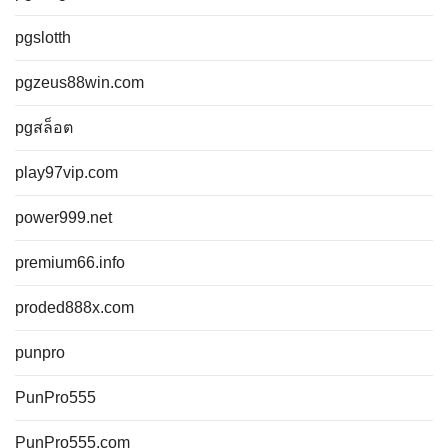
pgslotth
pgzeus88win.com
pgสล็อต
play97vip.com
power999.net
premium66.info
proded888x.com
punpro
PunPro555
PunPro555.com