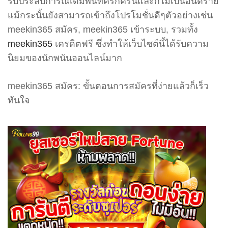
รับประสบการณ์เดิมพันที่ครึกครื้นและก็ไม่เป็นอันตราย
แม้กระนั้นยังสามารถเข้าถึงโปรโมชั่นดีๆตัวอย่างเช่น
meekin365 สมัคร, meekin365 เข้าระบบ, รวมทั้ง
meekin365
เครดิตฟรี ซึ่งทำให้เว็บไซต์นี้ได้รับความ
นิยมของนักพนันออนไลน์มาก
meekin365 สมัคร: ขั้นตอนการสมัครที่ง่ายแล้วก็เร็ว
ทันใจ