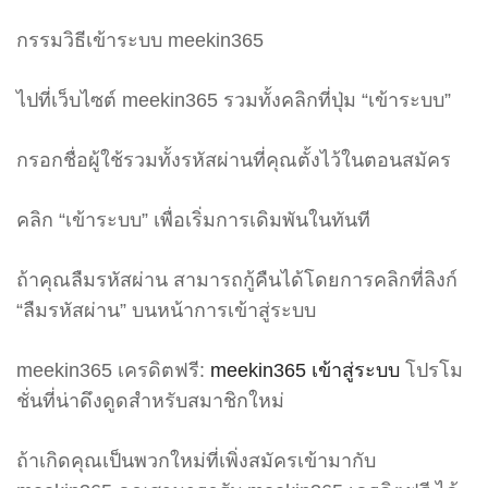
กรรมวิธีเข้าระบบ meekin365
ไปที่เว็บไซต์ meekin365 รวมทั้งคลิกที่ปุ่ม “เข้าระบบ”
กรอกชื่อผู้ใช้รวมทั้งรหัสผ่านที่คุณตั้งไว้ในตอนสมัคร
คลิก “เข้าระบบ” เพื่อเริ่มการเดิมพันในทันที
ถ้าคุณลืมรหัสผ่าน สามารถกู้คืนได้โดยการคลิกที่ลิงก์
“ลืมรหัสผ่าน” บนหน้าการเข้าสู่ระบบ
meekin365 เครดิตฟรี:
meekin365 เข้าสู่ระบบ
โปรโม
ชั่นที่น่าดึงดูดสำหรับสมาชิกใหม่
ถ้าเกิดคุณเป็นพวกใหม่ที่เพิ่งสมัครเข้ามากับ