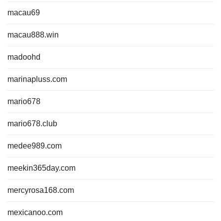
macau69
macau888.win
madoohd
marinapluss.com
mario678
mario678.club
medee989.com
meekin365day.com
mercyrosa168.com
mexicanoo.com