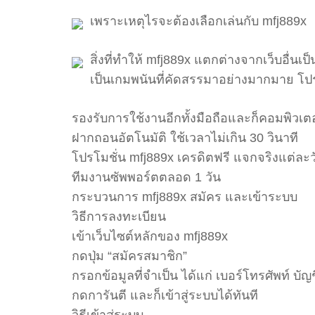
เพราะเหตุไรจะต้องเลือกเล่นกับ mfj889x
สิ่งที่ทำให้ mfj889x แตกต่างจากเว็บอื่นเ
เป็นเกมพนันที่คัดสรรมาอย่างมากมาย โปร
รองรับการใช้งานอีกทั้งมือถือและก็คอมพิวเตอ
ฝากถอนอัตโนมัติ ใช้เวลาไม่เกิน 30 วินาที
โปรโมชั่น mfj889x เครดิตฟรี แจกจริงแต่ละว
ทีมงานซัพพอร์ตตลอด 1 วัน
กระบวนการ mfj889x สมัคร และเข้าระบบ
วิธีการลงทะเบียน
เข้าเว็บไซต์หลักของ mfj889x
กดปุ่ม “สมัครสมาชิก”
กรอกข้อมูลที่จำเป็น ได้แก่ เบอร์โทรศัพท์ บั
กดการันตี และก็เข้าสู่ระบบได้ทันที