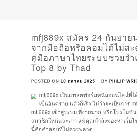
mfj889x สมัคร 24 กันยายน 
จากมือถือหรือคอมได้ไม่สะ
คู่มือภาษาไทยระบบช่วยจำเก
Top 8 by Thad
POSTED ON
10 ตุลาคม 2025
BY
PHILIP WR
mfj889x เป็นแพลตฟอร์มพนันออนไลน์ที่ได้
เป็นอันตราย แล้วก็เร็ว ไม่ว่าจะเป็นการ mf
mfj889x เข้าสู่ระบบ ที่ง่ายมาก หรือโปรโมชั่
สมาชิกใหม่และเก่า แม้คุณกำลังมองหาเว็บไซ
นี้คือคำตอบที่ไม่ควรพลาด