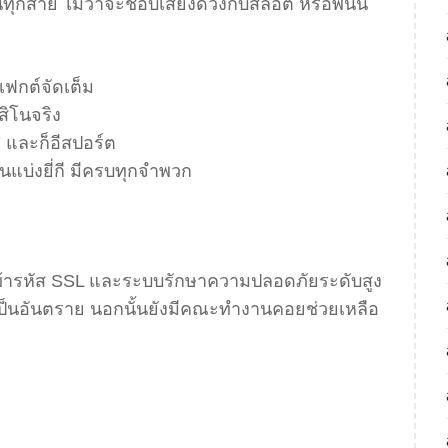
ทุกสาย ไม่ว่าจะชอบเสี่ยงดวงกับสล็อต หรือพนัน
ฟกต์จัดเต็ม
ิโนจริง
 และก็อีสปอร์ต
แบ่งยี่กี มีครบทุกจำพวก
การเข้ารหัส SSL และระบบรักษาความปลอดภัยระดับสูง
่เป็นอันตราย นอกนั้นยังมีคณะทำงานคอยช่วยเหลือ