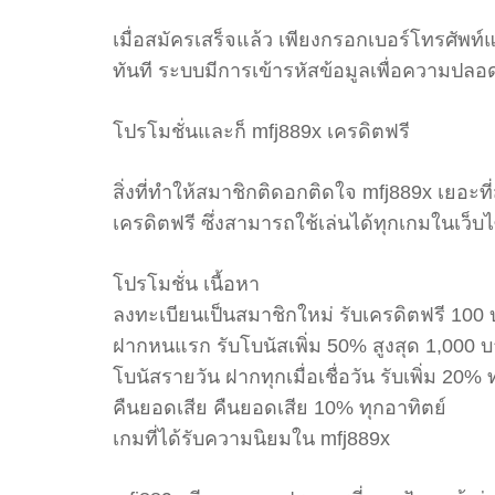
เมื่อสมัครเสร็จแล้ว เพียงกรอกเบอร์โทรศัพท์
ทันที ระบบมีการเข้ารหัสข้อมูลเพื่อความปลอด
โปรโมชั่นและก็ mfj889x เครดิตฟรี
สิ่งที่ทำให้สมาชิกติดอกติดใจ mfj889x เยอะที่
เครดิตฟรี ซึ่งสามารถใช้เล่นได้ทุกเกมในเว็บไ
โปรโมชั่น เนื้อหา
ลงทะเบียนเป็นสมาชิกใหม่ รับเครดิตฟรี 100
ฝากหนแรก รับโบนัสเพิ่ม 50% สูงสุด 1,000 
โบนัสรายวัน ฝากทุกเมื่อเชื่อวัน รับเพิ่ม 20%
คืนยอดเสีย คืนยอดเสีย 10% ทุกอาทิตย์
เกมที่ได้รับความนิยมใน mfj889x