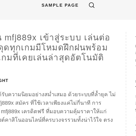
SAMPLE PAGE
mfj889x เข้าสู่ระบบ เล่นต่อ
ดุดทุกเกมมีโหมดฝึกฝนพร้อม
มที่เคยเล่นล่าสุดอัตโนมัติ
IGHT
รับความนิยมอย่างสม่ำเสมอ ด้วยระบบที่ล้ำยุค ไม่
j889x สมัคร ที่ใช้เวลาเพียงแค่ไม่กี่นาที การ
น mfj889x เครดิตฟรี ที่มอบความคุ้มราคาให้แก่
ต์คาสิโนออนไลน์ที่ครบวงจรรวมทั้งน่าไว้ใจ ตรง