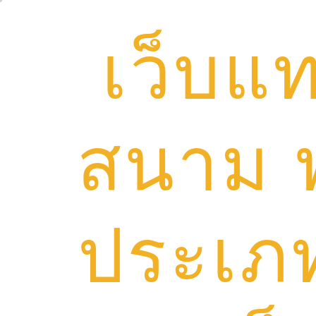
Skip
เว็บแท
to
content
สนาม พ
ประเภท