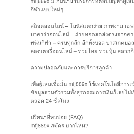
mfj889x มีเกมนานาประการที่ตอบปัญหาผู้เล่น
กีฬาแบบใหม่ๆ
สล็อตออนไลน์ – โบนัสแตกง่าย ภาพงาม เอฟเ
บาคาร่าออนไลน์ – ถ่ายทอดสดส่งตรงจากคาส
พนันกีฬา – ครบทุกลีก อีกทั้งบอล บาสเกตบอล
ลอตเตอรี่ออนไลน์ – หวยไทย หวยหุ้น สลากกิน
ความปลอดภัยและการบริการลูกค้า
เพื่อผู้เล่นเชื่อมั่น mfj889x ใช้เทคโนโลยี
ข้อมูลส่วนตัวรวมทั้งธุรกรรมการเงินก็เลยไม
ตลอด 24 ชั่วโมง
ปริศนาที่พบบ่อย (FAQ)
mfj889x สมัคร ยากไหม?