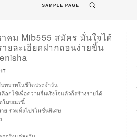
SAMPLE PAGE
หาคม Mib555 สมัคร มั่นใจได้
ายละเอียดฝากถอนง่ายขึ้น
Denisha
GHT
ามีบทบาทในชีวิตประจำวัน
ือกใช้เพื่อความรื่นเริงใจแล้วก็สร้างรายได้
ุดในขณะนี้
ย รวมทั้งโปรโมชั่นพิเศษ
ว
แจกจริงแต่ละวัน