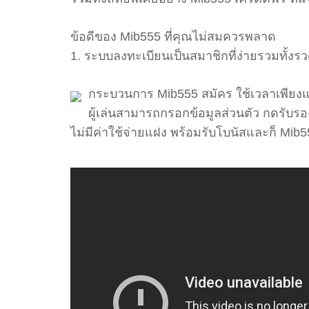
ข้อดีของ Mib555 ที่คุณไม่สมควรพลาด
1. ระบบลงทะเบียนเป็นสมาชิกที่ง่ายรวมทั้งรว
กระบวนการ Mib555 สมัคร ใช้เวลาเพียงแต่
ผู้เล่นสามารถกรอกข้อมูลส่วนตัว กดรับรอง
ไม่มีค่าใช้จ่ายแฝง พร้อมรับโบนัสและก็ Mib