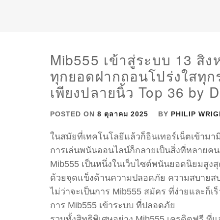
Mib555 เข้าสู่ระบบ 13 สิง
ทุกยอดฝากถอนโปร่งใสทุกร
เพียงปลายนิ้ว Top 36 by 
POSTED ON
8 ตุลาคม 2025
BY
PHILIP WRI
ในสมัยที่เทคโนโลยีแล้วก็อินเทอร์เน็ตเข้าม
การเล่นพนันออนไลน์ก็กลายเป็นสิ่งที่หลายคนเล
Mib555 เป็นหนึ่งในเว็บไซต์พนันยอดนิยมสูงส
ด้วยจุดแข็งด้านความปลอดภัย ความสบายสบา
ไม่ว่าจะเป็นการ Mib555 สมัคร ที่ง่ายและก็เร็
การ Mib555 เข้าระบบ ที่ปลอดภัย
รวมทั้งสิทธิพิเศษอย่าง Mib555 เครดิตฟรี ที่