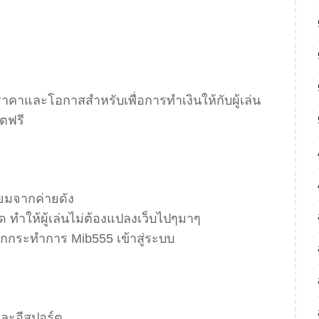
ราคาและโอกาสสำหรับเพื่อการทำเงินให้กับผู้เล่น
ิตฟรี
ิยมจากค่ายดัง
ด ทำให้ผู้เล่นไม่ต้องแปลงเว็บไปๆมาๆ
ากกระทำการ Mib555 เข้าสู่ระบบ
และอีสปอร์ต