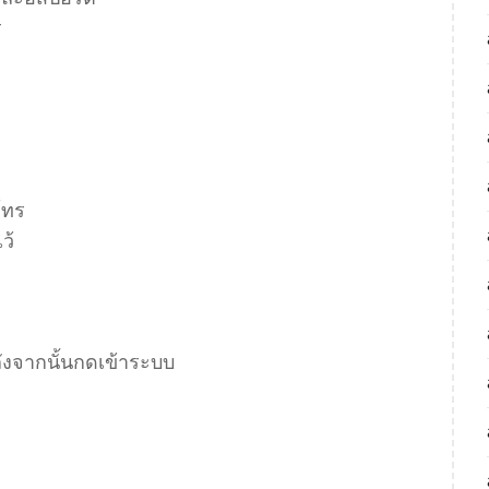
ร
โทร
ว้
ังจากนั้นกดเข้าระบบ