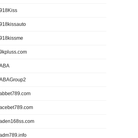
918Kiss
918kissauto
918kissme
9kpluss.com
ABA
ABAGroup2
abbet789.com
acebet789.com
aden168ss.com
adm789.info