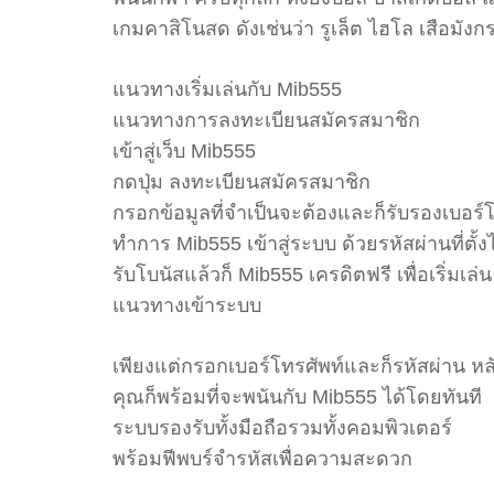
เกมคาสิโนสด ดังเช่นว่า รูเล็ต ไฮโล เสือมังก
แนวทางเริ่มเล่นกับ Mib555
แนวทางการลงทะเบียนสมัครสมาชิก
เข้าสู่เว็บ Mib555
กดปุ่ม ลงทะเบียนสมัครสมาชิก
กรอกข้อมูลที่จำเป็นจะต้องและก็รับรองเบอร์
ทำการ Mib555 เข้าสู่ระบบ ด้วยรหัสผ่านที่ตั้งไ
รับโบนัสแล้วก็ Mib555 เครดิตฟรี เพื่อเริ่มเล่น
แนวทางเข้าระบบ
เพียงแต่กรอกเบอร์โทรศัพท์และก็รหัสผ่าน หล
คุณก็พร้อมที่จะพนันกับ Mib555 ได้โดยทันที
ระบบรองรับทั้งมือถือรวมทั้งคอมพิวเตอร์
พร้อมฟีพบร์จำรหัสเพื่อความสะดวก