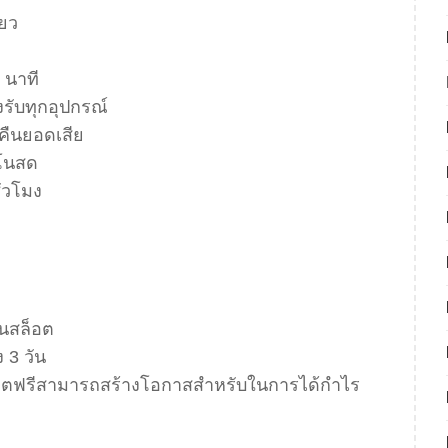
ยว
 นาที
งรับทุกอุปกรณ์
 คืนยอดเสีย
ิโนสด
่วโมง
่นสล็อต
 3 วัน
สเครดิตฟรีสามารถสร้างโอกาสสำหรับในการได้กำไร