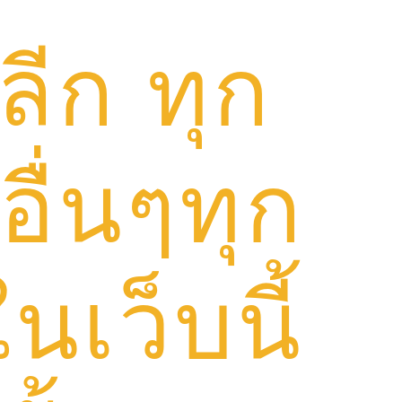
ลีก ทุก
ื่นๆทุก
เว็บนี้