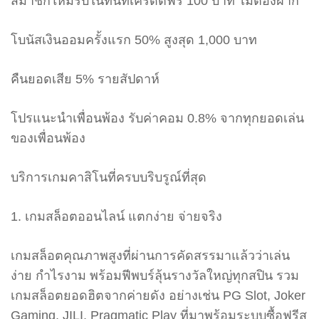
สมาชิกใหม่รับในทันทีเครดิตฟรี 100 บาท ไม่ต้องฝาก
โบนัสเงินออมครั้งแรก 50% สูงสุด 1,000 บาท
คืนยอดเสีย 5% รายสัปดาห์
โปรแนะนำเพื่อนพ้อง รับค่าคอม 0.8% จากทุกยอดเล่น
ของเพื่อนพ้อง
บริการเกมคาสิโนที่ครบบริบรูณ์ที่สุด
1. เกมสล็อตออนไลน์ แตกง่าย จ่ายจริง
เกมสล็อตคุณภาพสูงที่ผ่านการคัดสรรมาแล้วว่าเล่น
ง่าย กำไรงาม พร้อมฟีพบร์ลุ้นรางวัลใหญ่ทุกสปิน รวม
เกมสล็อตยอดฮิตจากค่ายดัง อย่างเช่น PG Slot, Joker
Gaming, JILI, Pragmatic Play ที่มาพร้อมระบบซื้อฟรีส