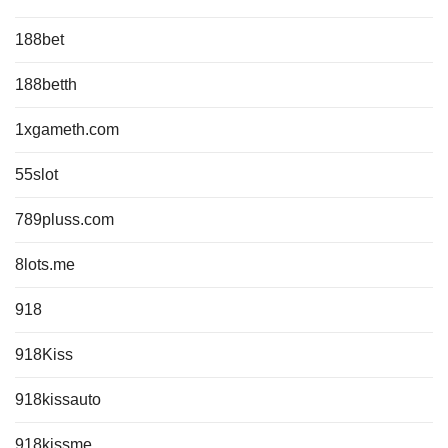
188bet
188betth
1xgameth.com
55slot
789pluss.com
8lots.me
918
918Kiss
918kissauto
918kissme