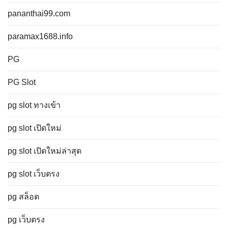
pananthai99.com
paramax1688.info
PG
PG Slot
pg slot ทางเข้า
pg slot เปิดใหม่
pg slot เปิดใหม่ล่าสุด
pg slot เว็บตรง
pg สล็อต
pg เว็บตรง