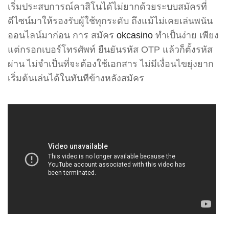
เริ่มประสบการณ์คาสิโนได้ไม่ยากด้วยระบบสมัครที่
ดีไซน์มาให้รองรับผู้ใช้ทุกระดับ ถึงแม้ไม่เคยเล่นพนัน
ออนไลน์มาก่อน การ สมัคร
okcasino
ทำเป็นง่าย เพียง
แต่กรอกเบอร์โทรศัพท์ ยืนยันรหัส OTP แล้วก็ตั้งรหัส
ผ่าน ไม่จำเป็นที่จะต้องใช้เอกสาร ไม่มีเงื่อนไขยุ่งยาก
เริ่มต้นเล่นได้ในทันทีข้างหลังสมัคร