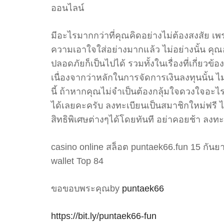
ออนไลน์
มีอะไรมากกว่าที่คุณคิดอย่างไม่ต้องสงสัย เพร
ความเอาใจใส่อย่างมากแล้ว ไม่อย่างนั้น คุณ
ปลอดภัยก็เป็นไปได้ รวมทั้งในเรื่องที่เกี่ยวข
เนื่องจากว่าหลักในการจัดการเงินลงทุนนั้น 
นี้ ถ้าหากคุณไม่จำเป็นต้องกลุ้มใจดวงใจอะ
ได้เลยคะครับ ลงทะเบียนเป็นสมาชิกใหม่ฟรี ไม่
สิทธิพิเศษต่างๆได้โดยทันที อย่าคอยช้า ลง
casino online สล็อต puntaek66.fun 15 กันยา
wallet Top 84
ขอขอบพระคุณby
puntaek66
https://bit.ly/puntaek66-fun