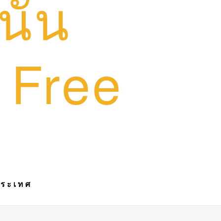
นั้น
 Free
นประเทศ