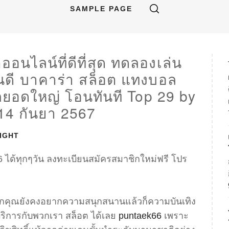
SAMPLE PAGE
อนไลน์ที่ดีที่สุด ทดลองเล่น
นดี บาคาร่า สล็อต แทงบอล
กยอดใหญ่ โอนทันที Top 29 by
14 กันยา 2567
RIGHT
66 ได้ทุกๆวัน ลงทะเบียนสมัครสมาชิกใหม่ฟรี โปร
้นหากคุณยังคงอยากความสนุกสนานแล้วก็ความบันเทิง
บริการกับพวกเรา สล็อต ได้เลย
puntaek66
เพราะ