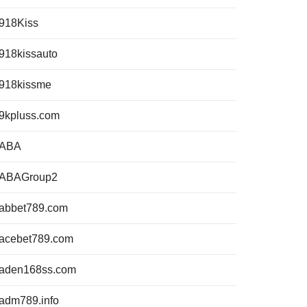
918Kiss
918kissauto
918kissme
9kpluss.com
ABA
ABAGroup2
abbet789.com
acebet789.com
aden168ss.com
adm789.info