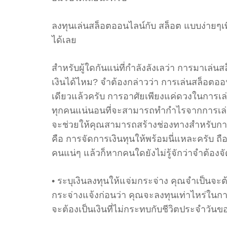
ลงทุนเล่นสล็อตออนไลน์กับ สล็อต แบบง่ายๆเพ
ได้เลย
สำหรับผู้ใดกันแน่ที่กำลังลังเลว่า การมาเล่
เงินได้ไหม? จำต้องกล่าวว่า การเล่นสล็อตออ
เดียวแล้วครับ การอาศัยเพียงแค่ดวงในการเล
ทุกคนแน่นอนที่จะสามารถทำกำไรจากการเล่นสล
จะช่วยให้คุณสามารถสร้างช่องทางสำหรับการไ
คือ การจัดการเงินทุนให้พร้อมนี่แหละครับ ถื
คนแน่ๆ แล้วก็หากคนใดยังไม่รู้จักว่าจำต้อ
• ระบุเงินลงทุนให้แจ่มกระจ่าง คุณจำเป็นจะต้
กระจ่างแจ้งก่อนว่า คุณจะลงทุนเท่าไหร่ในการเ
จะต้องเป็นเงินที่ไม่กระทบกับชีวิตประจำวัน