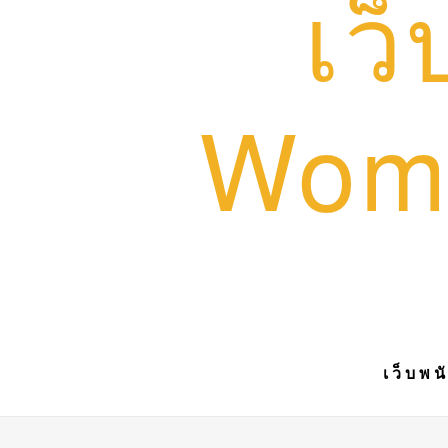
เว็
Wome
เว็บพน