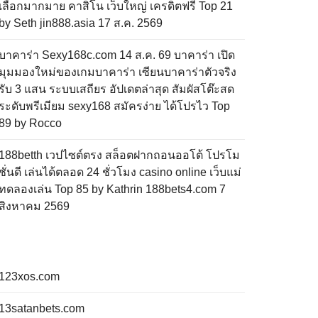
เลือกมากมาย คาสิโน เว็บใหญ่ เครดิตฟรี Top 21
by Seth jin888.asia 17 ส.ค. 2569
บาคาร่า Sexy168c.com 14 ส.ค. 69 บาคาร่า เปิด
มุมมองใหม่ของเกมบาคาร่า เซียนบาคาร่าตัวจริง
รับ 3 แสน ระบบเสถียร อัปเดตล่าสุด สัมผัสโต๊ะสด
ระดับพรีเมียม sexy168 สมัครง่าย ได้โปรไว Top
89 by Rocco
188betth เวปไซต์ตรง สล็อตฝากถอนออโต้ โปรโม
ชั่นดี เล่นได้ตลอด 24 ชั่วโมง casino online เว็บแม่
ทดลองเล่น Top 85 by Kathrin 188bets4.com 7
สิงหาคม 2569
123xos.com
13satanbets.com