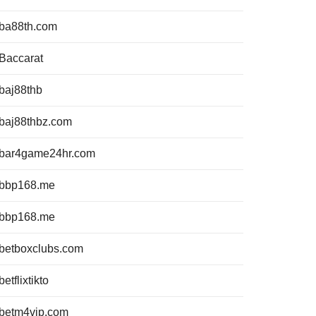
ba88th.com
Baccarat
baj88thb
baj88thbz.com
bar4game24hr.com
bbp168.me
bbp168.me
betboxclubs.com
betflixtikto
betm4vip.com