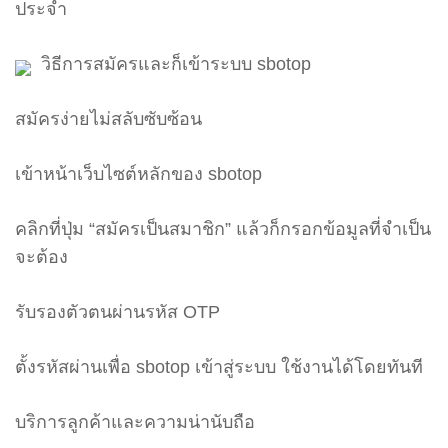
ประจำ
วิธีการสมัครและก็เข้าระบบ sbotop
สมัครง่ายไม่สลับซับซ้อน
เข้าหน้าเว็บไซต์หลักของ sbotop
คลิกที่ปุ่ม “สมัครเป็นสมาชิก” แล้วก็กรอกข้อมูลที่จำเป็น
จะต้อง
รับรองตัวตนผ่านรหัส OTP
ตั้งรหัสผ่านเพื่อ sbotop เข้าสู่ระบบ ใช้งานได้โดยทันที
บริการลูกค้าและความน่านับถือ