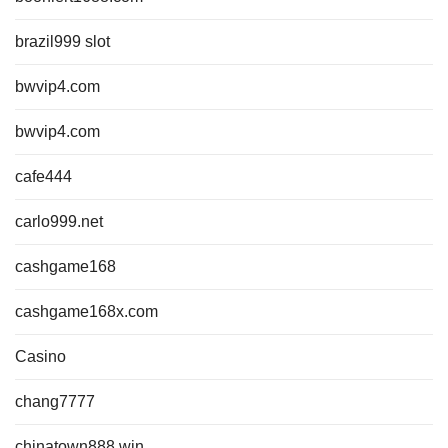
brazil999 slot
bwvip4.com
bwvip4.com
cafe444
carlo999.net
cashgame168
cashgame168x.com
Casino
chang7777
chinatown888.win