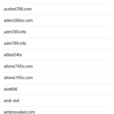
acebet789.com
aden168ss.com
adm789.info
adm789.info
allbet24hr
allone745s.com
allone745s.com
alot666
amb slot
ambnovabet.com