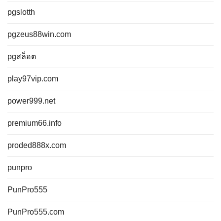
pgslotth
pgzeus88win.com
pgสล็อต
play97vip.com
power999.net
premium66.info
proded888x.com
punpro
PunPro555
PunPro555.com