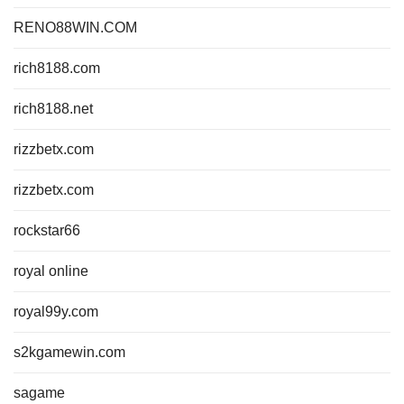
RENO88WIN.COM
rich8188.com
rich8188.net
rizzbetx.com
rizzbetx.com
rockstar66
royal online
royal99y.com
s2kgamewin.com
sagame