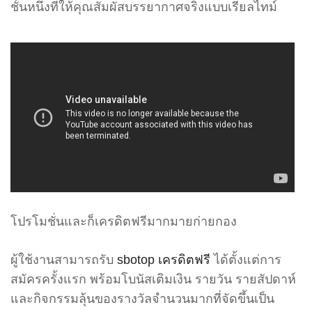
ชั้นหนึ่งที่ให้คุณสัมผัสบรรยากาศจริงแบบเรียลไทม์
โปรโมชั่นและก็เครดิตฟรีมากมายก่ายกอง
ผู้ใช้งานสามารถรับ
sbotop เครดิตฟรี
ได้ตั้งแต่การ
สมัครครั้งแรก พร้อมโบนัสเติมเงิน รายวัน รายสัปดาห์
และกิจกรรมลุ้นของรางวัลจำนวนมากที่จัดขึ้นเป็น