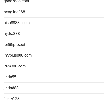
gobaza88.com
hengjing168
hiso8888s.com
hydra888
ib888pro.bet
infyplus888.com
item388.com
jinda55
jinda888
Joker123