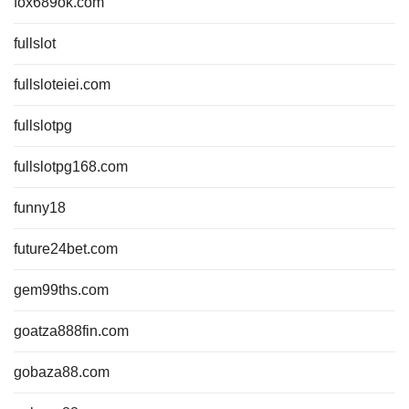
fox689ok.com
fullslot
fullsloteiei.com
fullslotpg
fullslotpg168.com
funny18
future24bet.com
gem99ths.com
goatza888fin.com
gobaza88.com