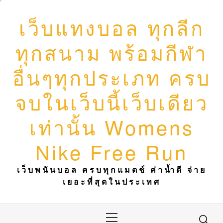
Skip
to
เว็บแทงบอล ทุกลีก
content
ทุกสนาม พร้อมกีฬา
อื่นๆทุกประเภท ครบ
จบในเว็บนี้เว็บเดียว
เท่านั้น Womens
Nike Free Run
เว็บพนันบอล ครบทุกแมตช์ ค่าน้ำดี จ่าย
เยอะที่สุดในประเทศ
Primary
Menu