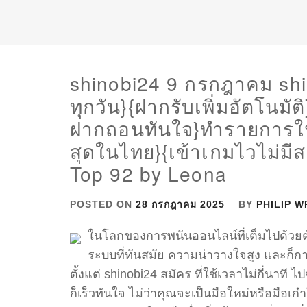
shinobi24 9 กรกฎาคม shin
ทุกวัน}{ฝากรับเพิ่มอัตโนมั
ฝากถอนทันใจ}ทำรายการใน 5 ว
สุดในไทย}{เข้าเกมไวไม่มีส
Top 92 by Leona
POSTED ON
28 กรกฎาคม 2025
BY
PHILIP W
ในโลกของการพนันออนไลน์ที่เต็มไปด้วยต
ระบบที่ทันสมัย ความน่าวางใจสูง และก็ก
ตั้งแต่ shinobi24 สมัคร ที่ใช้เวลาไม่กี่นาที
ก็เร็วทันใจ ไม่ว่าคุณจะเป็นมือใหม่หรือมือเ