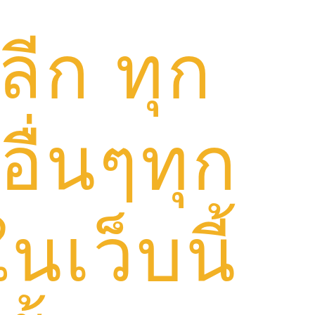
ลีก ทุก
ื่นๆทุก
เว็บนี้