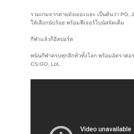
รวมเกมจากค่ายดังเยอะแยะ เป็นต้นว่า PG, 
ให้เลือกนับร้อย พร้อมฟีเจอร์โบนัสจัดเต็ม
กีฬาแล้วก็อีสปอร์ต
พนันกีฬาครบทุกลีกทั่วทั้งโลก พร้อมอัตราต่อ
CS:GO, LoL