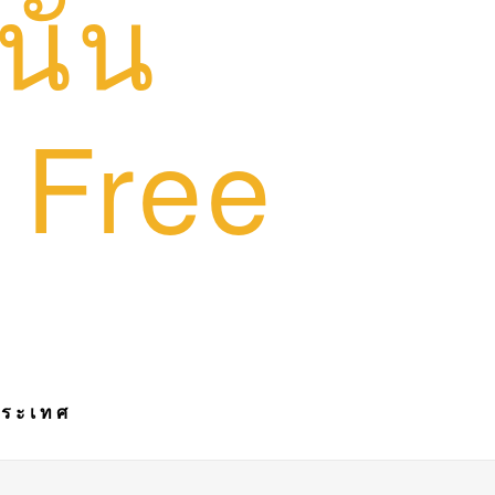
นั้น
 Free
นประเทศ