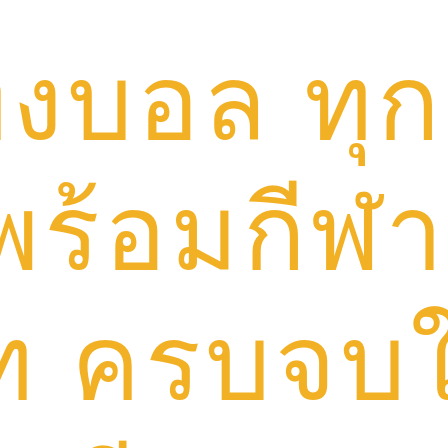
งบอล ทุก
ร้อมกีฬาอ
 ครบจบใน