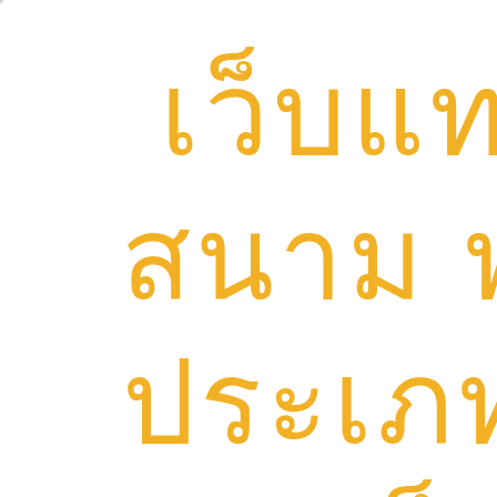
Skip
เว็บแท
to
content
สนาม พ
ประเภท