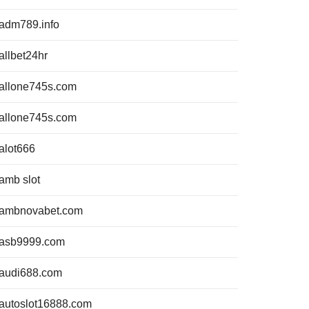
adm789.info
allbet24hr
allone745s.com
allone745s.com
alot666
amb slot
ambnovabet.com
asb9999.com
audi688.com
autoslot16888.com