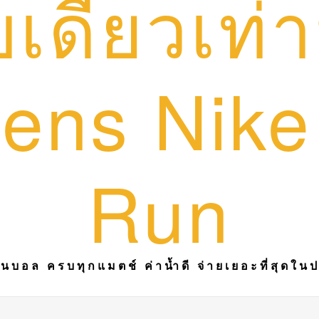
บเดียวเท่า
ns Nike
Run
ันบอล ครบทุกแมตช์ ค่าน้ำดี จ่ายเยอะที่สุดใ