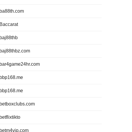
ba88th.com
Baccarat
baj88thb
baj88thbz.com
bar4game24hr.com
bbp168.me
bbp168.me
betboxclubs.com
betflixtikto
betm4vip.com