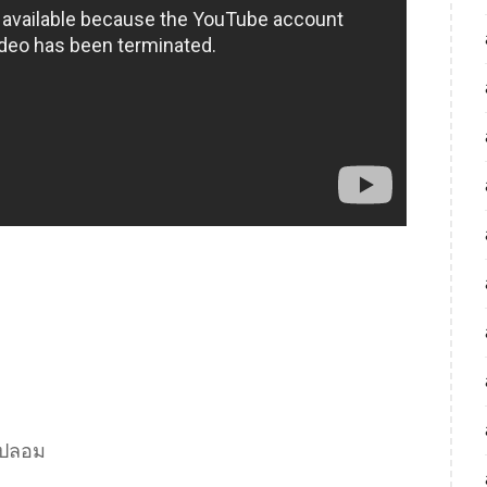
กปลอม