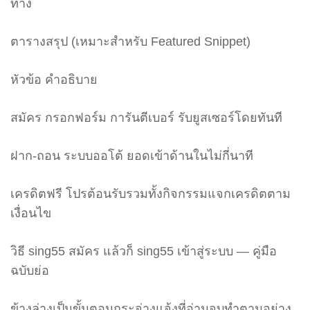
ทาง
ตารางสรุป (เหมาะสำหรับ Featured Snippet)
หัวข้อ คำอธิบาย
สมัคร กรอกฟอร์ม การันตีเบอร์ รับยูสเซอร์โดยทันที
ฝาก-ถอน ระบบออโต้ ยอดเข้าด้านในไม่กี่นาที
เครดิตฟรี โปรต้อนรับรวมทั้งกิจกรรมแจกเครดิตตาม
เงื่อนไข
วิธี sing55 สมัคร แล้วก็ sing55 เข้าสู่ระบบ — คู่มือ
ฉบับย่อ
ข้างล่างเป็นขั้นตอนกระจ่างแจ้งที่อ่านจบทำตามอย่าง