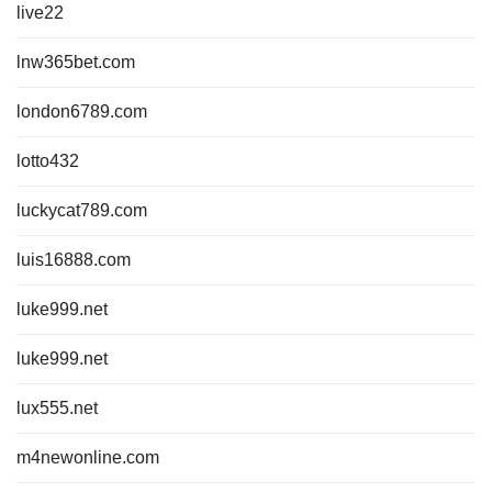
live22
lnw365bet.com
london6789.com
lotto432
luckycat789.com
luis16888.com
luke999.net
luke999.net
lux555.net
m4newonline.com