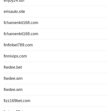
enjoy24.fun
erisauto.site
fcharoenkit168.com
fcharoenkit168.com
finfinbet789.com
finnivips.com
fiwdee.bet
fiwdee.win
fiwdee.win
fizz169bet.com