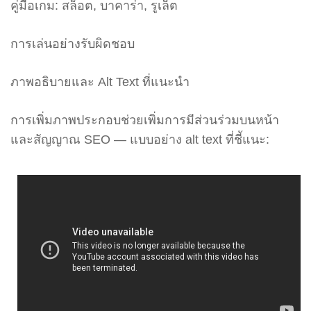
คู่มือเกม: สล็อต, บาคาร่า, รูเล็ต
การเล่นอย่างรับผิดชอบ
ภาพอธิบายและ Alt Text ที่แนะนำ
การเพิ่มภาพประกอบช่วยเพิ่มการมีส่วนร่วมบนหน้า
และสัญญาณ SEO — แบบอย่าง alt text ที่ชี้แนะ: