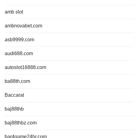
amb slot
ambnovabet.com
asb9999.com
audi688.com
autoslot16888.com
ba88th.com
Baccarat
baj88thb
baj88thbz.com
bar4game24hr.com