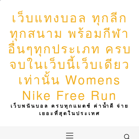
Skip
to
เว็บแทงบอล ทุกลีก
content
ทุกสนาม พร้อมกีฬา
อื่นๆทุกประเภท ครบ
จบในเว็บนี้เว็บเดียว
เท่านั้น Womens
Nike Free Run
เว็บพนันบอล ครบทุกแมตช์ ค่าน้ำดี จ่าย
เยอะที่สุดในประเทศ
Primary
Menu