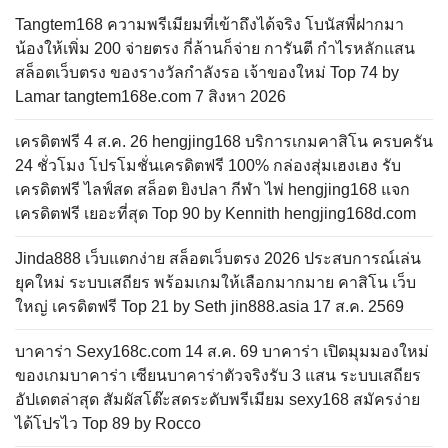
Tangtem168 ความพรีเมียมที่เข้าถึงได้จริง โบนัสพี่ฝากมา
น้องให้เพิ่ม 200 จ่ายตรง กี่ล้านก็จ่าย การันตี กำไรหลักแสน
สล็อตเว็บตรง ของรางวัลกำลังรอ เจ้าของใหม่ Top 74 by
Lamar tangtem168e.com 7 สิงหา 2026
เครดิตฟรี 4 ส.ค. 26 hengjing168 บริการเกมคาสิโน ครบครัน
24 ชั่วโมง โปรโมชั่นเครดิตฟรี 100% กล่องสุ่มเฮงเฮง รับ
เครดิตฟรี ไลฟ์สด สล็อต ยิงปลา กีฬา ไพ่ hengjing168 แจก
เครดิตฟรี เยอะที่สุด Top 90 by Kennith hengjing168d.com
Jinda888 เว็บแตกง่าย สล็อตเว็บตรง 2026 ประสบการณ์เล่น
ยุคใหม่ ระบบเสถียร พร้อมเกมให้เลือกมากมาย คาสิโน เว็บ
ใหญ่ เครดิตฟรี Top 21 by Seth jin888.asia 17 ส.ค. 2569
บาคาร่า Sexy168c.com 14 ส.ค. 69 บาคาร่า เปิดมุมมองใหม่
ของเกมบาคาร่า เซียนบาคาร่าตัวจริงรับ 3 แสน ระบบเสถียร
อัปเดตล่าสุด สัมผัสโต๊ะสดระดับพรีเมียม sexy168 สมัครง่าย
ได้โปรไว Top 89 by Rocco