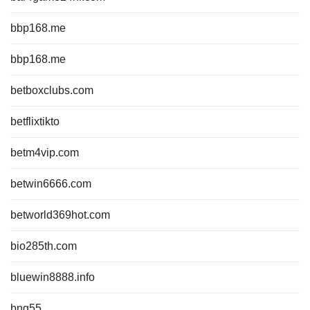
bbp168.me
bbp168.me
betboxclubs.com
betflixtikto
betm4vip.com
betwin6666.com
betworld369hot.com
bio285th.com
bluewin8888.info
bng55