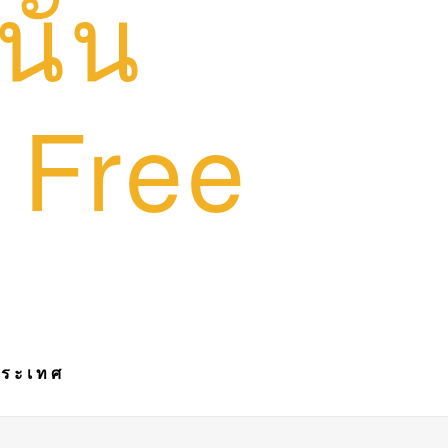
นั้น
 Free
นประเทศ