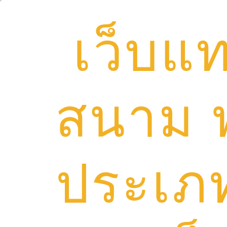
Skip
เว็บแท
to
content
สนาม พ
ประเภท