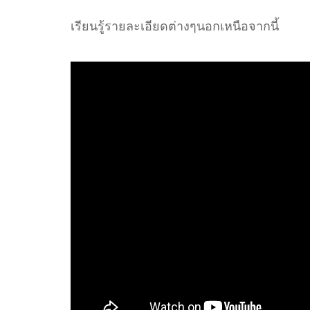
เรียนรู้รายละเอียดต่างๆนอกเหนือจากนี้