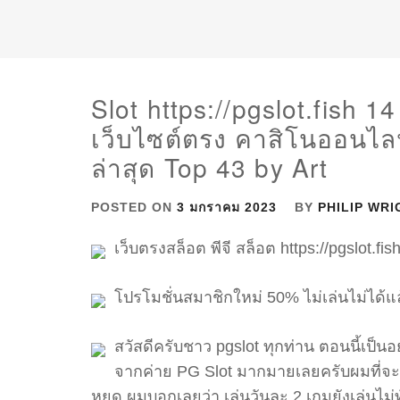
Slot https://pgslot.fish 
เว็บไซต์ตรง คาสิโนออนไลน์
ล่าสุด Top 43 by Art
POSTED ON
3 มกราคม 2023
BY
PHILIP WRI
เว็บตรงสล็อต พีจี สล็อต https://pgslot.f
โปรโมชั่นสมาชิกใหม่ 50% ไม่เล่นไม่ได้แล
สวัสดีครับชาว pgslot ทุกท่าน ตอนนี้เป็น
จากค่าย PG Slot มากมายเลยครับผมที่จะ
หยุด ผมบอกเลยว่า เล่นวันละ 2 เกมยังเล่นไม่