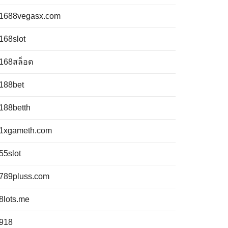
1688vegasx.com
168slot
168สล็อต
188bet
188betth
1xgameth.com
55slot
789pluss.com
8lots.me
918