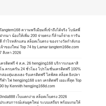
Tangtem168 ความพรีเมียมที่เข้าถึงได้จริง โบนัสพี่
ฝากมา น้องให้เพิ่ม 200 จ่ายตรง กี่ล้านก็จ่าย การัน
ตี กำไรหลักแสน สล็อตเว็บตรง ของรางวัลกำลังรอ
เจ้าของใหม่ Top 74 by Lamar tangtem168e.com
7 สิงหา 2026
เครดิตฟรี 4 ส.ค. 26 hengjing168 บริการเกมคาสิ
โน ครบครัน 24 ชั่วโมง โปรโมชั่นเครดิตฟรี 100%
กล่องสุ่มเฮงเฮง รับเครดิตฟรี ไลฟ์สด สล็อต ยิงปลา
กีฬา ไพ่ hengjing168 แจก เครดิตฟรี เยอะที่สุด Top
90 by Kennith hengjing168d.com
Jinda888 เว็บแตกง่าย สล็อตเว็บตรง 2026
ประสบการณ์เล่นยุคใหม่ ระบบเสถียร พร้อมเกมให้