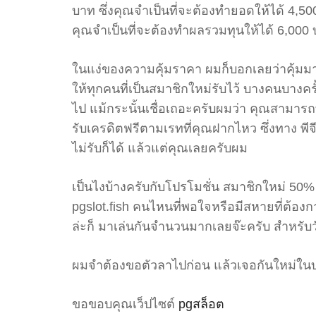
บาท ซึ่งคุณจำเป็นที่จะต้องทำยอดให้ได้ 4,50
คุณจำเป็นที่จะต้องทำผลรวมทุนให้ได้ 6,000
ในแง่ของความคุ้มราคา ผมก็บอกเลยว่าคุ้มมา
ให้ทุกคนที่เป็นสมาชิกใหม่รับไว้ บางคนบางคร
ไป แม้กระนั้นเชื่อเถอะครับผมว่า คุณสามา
รับเครดิตฟรีตามเรทที่คุณฝากไหว ซึ่งทาง พีจ
ไม่รับก็ได้ แล้วแต่คุณเลยครับผม
เป็นไงบ้างครับกับโปรโมชั่น สมาชิกใหม่ 50% ท
pgslot.fish คนไหนที่พอใจหรือมีสหายที่ต้องก
ล่ะก็ มาเล่นกันจำนวนมากเลยจ๊ะครับ สำหรับวั
ผมจำต้องขอตัวลาไปก่อน แล้วเจอกันใหม่ใน
ขอขอบคุณเว็ปไซต์
pgสล็อต