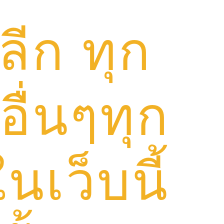
ลีก ทุก
ื่นๆทุก
เว็บนี้