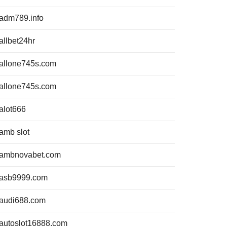
adm789.info
allbet24hr
allone745s.com
allone745s.com
alot666
amb slot
ambnovabet.com
asb9999.com
audi688.com
autoslot16888.com