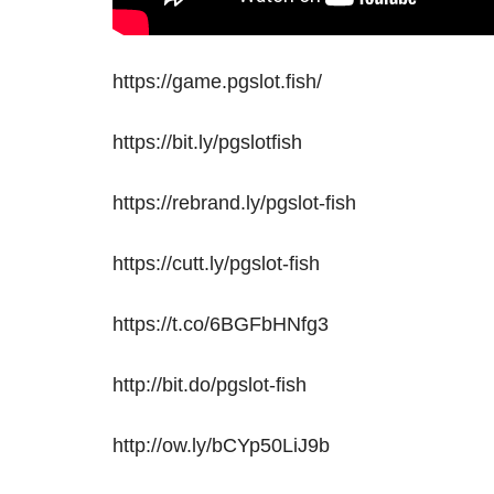
https://game.pgslot.fish/
https://bit.ly/pgslotfish
https://rebrand.ly/pgslot-fish
https://cutt.ly/pgslot-fish
https://t.co/6BGFbHNfg3
http://bit.do/pgslot-fish
http://ow.ly/bCYp50LiJ9b