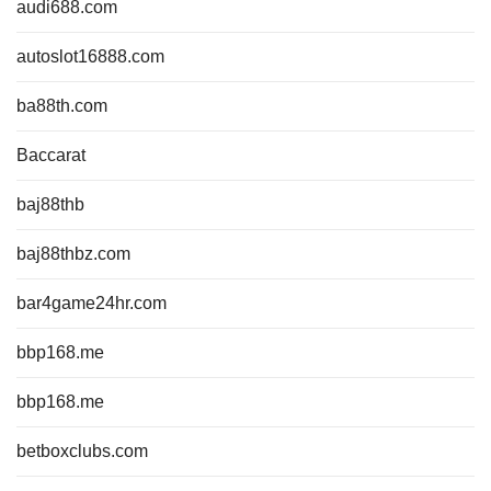
audi688.com
autoslot16888.com
ba88th.com
Baccarat
baj88thb
baj88thbz.com
bar4game24hr.com
bbp168.me
bbp168.me
betboxclubs.com