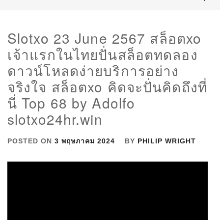
Slotxo 23 June 2567 สล็อตxo
เจ้าแรกในไทยปั่นสล็อตทดลอง
ดาวน์โหลดง่ายบริการอย่าง
จริงใจ สล็อตxo คิดจะปั่นคิดถึงที่
นี่ Top 68 by Adolfo
slotxo24hr.win
POSTED ON
3 พฤษภาคม 2024
BY
PHILIP WRIGHT