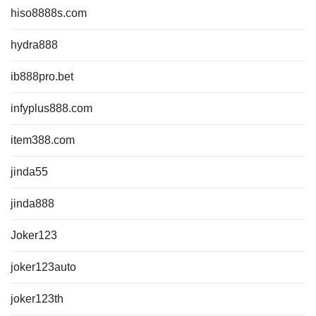
hiso8888s.com
hydra888
ib888pro.bet
infyplus888.com
item388.com
jinda55
jinda888
Joker123
joker123auto
joker123th