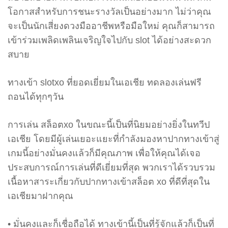
โอกาสสำหรับการชนะรางวัลเป็นอย่างมาก ไม่ว่าคุณ
จะเป็นนักเสี่ยงดวงมืออาชีพหรือมือใหม่ คุณก็สามารถ
เข้าร่วมเพลิดเพลินเจริญใจไปกับ slot ได้อย่างสะดวก
สบาย
ทางเข้า slotxo ที่ยอดเยี่ยมในเอเชีย ทดลองเล่นฟรี
ถอนได้ทุกๆวัน
การเล่น สล็อตxo ในขณะนี้เป็นที่นิยมอย่างยิ่งในทวีป
เอเชีย โดยมีผู้เล่นเยอะแยะที่กำลังมองหาปากทางเข้าสู่
เกมนี้อย่างมั่นคงแล้วก็มีคุณภาพ เพื่อให้คุณได้เจอ
ประสบการณ์การเล่นที่ดีเยี่ยมที่สุด พวกเราได้รวบรวม
เนื้อหาสาระเกี่ยวกับปากทางเข้าสล็อต xo ที่ดีที่สุดใน
เอเชียมาฝากคุณ
• มั่นคงและก็เชื่อถือได้ ทางเข้านี้เป็นที่รู้จักแล้วก็เป็นที่