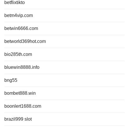
betflixtikto
betm4vip.com
betwin6666.com
betworld369hot.com
bio285th.com
bluewin8888.info
bng55
bombet888.win
boonlert1688.com
brazil999 slot