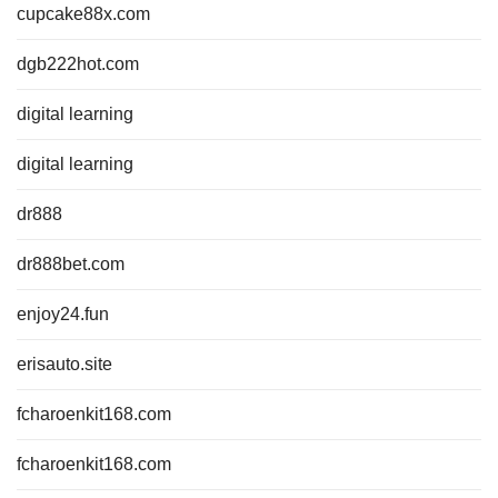
cupcake88x.com
dgb222hot.com
digital learning
digital learning
dr888
dr888bet.com
enjoy24.fun
erisauto.site
fcharoenkit168.com
fcharoenkit168.com