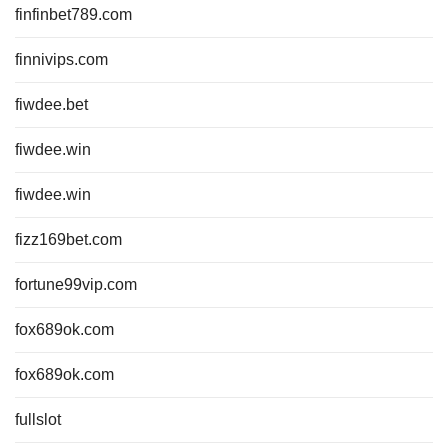
finfinbet789.com
finnivips.com
fiwdee.bet
fiwdee.win
fiwdee.win
fizz169bet.com
fortune99vip.com
fox689ok.com
fox689ok.com
fullslot