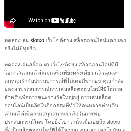
ทดลองเล่น
slotxo
เว็บไซต์ตรง สล็อตออนไลน์แตกแจก
จริงไม่มีทุจริต
ทดลองเล่นสล็อต xo เว็บไซต์ตรง สล็อตออนไลน์ที่มี
โอกาสแตกแล้วก็แจกจริงเพียงครั้งเดียว แล้วคุณจะ
ตกหลุมรักกับประสบการณ์ที่ไม่เคยมีมาก่อน คุณกำลัง
มองหาประสบการณ์การเล่นสล็อตออนไลน์ที่มีโอกาส
สำหรับเพื่อการชนะรางวัลใหญ่อยู่ การเล่นสล็อต
ออนไลน์เป็นเลิศในกิจกรรมที่ทำให้คนหลายท่านตื่น
เต้นแล้วก็มีความสนุกสนานร่าเริงในการพบ
ประสบการณ์ใหม่ โดยยิ่งไปกว่านั้นเมื่อเอ่ยถึง slotxo
ซึ่งเป็นสล็อตออนไลน์ที่ได้โอกาสแตกและแจกโบนัสมุ่ง