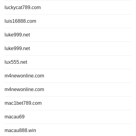
luckycat789.com
luis16888.com
luke999.net
luke999.net
lux555.net
m4newonline.com
m4newonline.com
mac1bet789.com
macau69
macau888.win