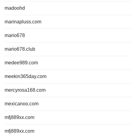
madoohd
marinapluss.com
mario678
mario678.club
medee989.com
meekin365day.com
mercyrosa168.com
mexicanoo.com
mfj889xx.com
mfj889xx.com