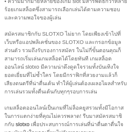
• ความมากมายหลายของเกม slot มีสารพัดธ์กว่าหลาย
ร้อยเกมสล็อตซึ่งสามารถเลือกเล่นได้ตามความชอบ
และความพอใจของผู้เล่น
สมัครสมาชิกกับ SLOTXO ไม่ยาก โดยเพียงเข้าไปที่
เว็บหรือแอปพลิเคชั่นของ SLOTXO และกรอกข้อมูล
ส่วนตัว รวมถึงรับรองการสมัคร ในไม่กี่ขั้นตอนคุณก็
สามารถเริ่มเล่นเกมสล็อตได้โดยทันที เกมสล็อต
ออนไลน์ slotxo มีความน่าดึงดูดใจรวมทั้งบันเทิงใจ
ยอดเยี่ยมที่ไม่ซ้ำใคร โดยมีกราฟิกที่สวยงามแล้วก็
เสียงดนตรีที่น่าตื่นเต้น ทำให้ผู้เล่นต้องเผลอไผลสำหรับ
การเล่นรวมทั้งตื่นเต้นกับทุกๆรอบการเล่น
เกมสล็อตออนไลน์เป็นเกมที่ไม่ล็อคยูสรวมทั้งมีโอกาส
ในการแตกง่ายที่คุณไม่ควรพลาด! รีบมาสมัครสมาชิ
กกับ
slotxo
เพื่อประสบการณ์การเล่นที่น่าตื่นตาตื่นใจ