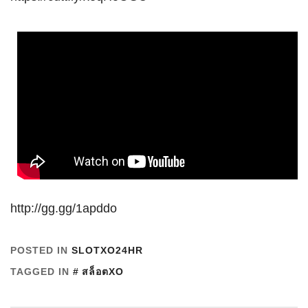
http://gg.gg/1apddo
POSTED IN
SLOTXO24HR
TAGGED IN
สล็อตXO