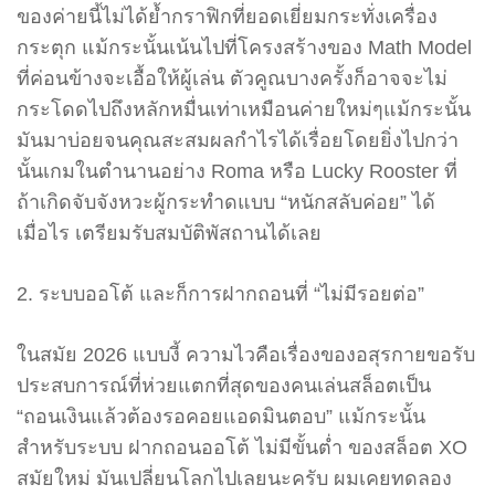
ของค่ายนี้ไม่ได้ย้ำกราฟิกที่ยอดเยี่ยมกระทั่งเครื่อง
กระตุก แม้กระนั้นเน้นไปที่โครงสร้างของ Math Model
ที่ค่อนข้างจะเอื้อให้ผู้เล่น ตัวคูณบางครั้งก็อาจจะไม่
กระโดดไปถึงหลักหมื่นเท่าเหมือนค่ายใหม่ๆแม้กระนั้น
มันมาบ่อยจนคุณสะสมผลกำไรได้เรื่อยโดยยิ่งไปกว่า
นั้นเกมในตำนานอย่าง Roma หรือ Lucky Rooster ที่
ถ้าเกิดจับจังหวะผู้กระทำดแบบ “หนักสลับค่อย” ได้
เมื่อไร เตรียมรับสมบัติพัสถานได้เลย
2. ระบบออโต้ และก็การฝากถอนที่ “ไม่มีรอยต่อ”
ในสมัย 2026 แบบงี้ ความไวคือเรื่องของอสุรกายขอรับ
ประสบการณ์ที่ห่วยแตกที่สุดของคนเล่นสล็อตเป็น
“ถอนเงินแล้วต้องรอคอยแอดมินตอบ” แม้กระนั้น
สำหรับระบบ ฝากถอนออโต้ ไม่มีขั้นต่ำ ของสล็อต XO
สมัยใหม่ มันเปลี่ยนโลกไปเลยนะครับ ผมเคยทดลอง