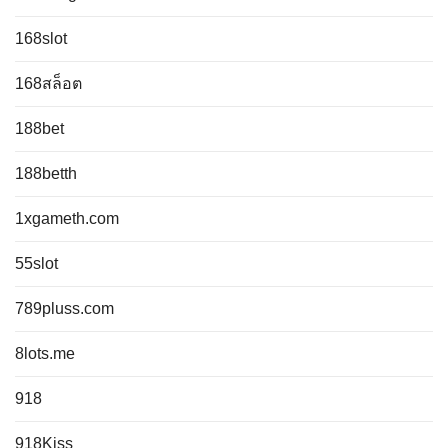
168slot
168สล็อต
188bet
188betth
1xgameth.com
55slot
789pluss.com
8lots.me
918
918Kiss