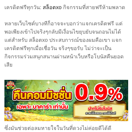
เครดิตฟรีทุกวัน:
สล็อตxo
กิจกรรมที่สายฟรีห้ามพลาด
หลายเว็บไซต์บางทีก็อาจจะบอกว่าแจกเครดิตฟรี แต่
พอเพียงเข้าไปจริงๆกลับมีเงื่อนไขยุบยับจนถอนไม่ได้
แต่สำหรับ สล็อตxo ประสบการณ์ของผมคือเขา แจก
เครดิตฟรีทุกเมื่อเชื่อวัน จริงๆขอรับ ไม่ว่าจะเป็น
กิจกรรมร่วมสนุกสนานผ่านหน้าเว็บหรือโบนัสคืนยอด
เสีย
ซึ่งมันช่วยต่อลมหายใจในวันที่ดวงไม่ค่อยดีได้ดี