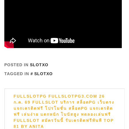
POSTED IN
SLOTXO
TAGGED IN
SLOTXO
แนะแนว
FULLSLOTPG FULLSLOTPG3.COM 26
เรื่อง
ก.ค. 69 FULLSLOT บริการ สล็อตPG เว็บตรง
แจกเครดิตฟรี โปรโมชั่น สล็อตPG แจกเครดิต
ฟรี เล่นง่าย แตกหนัก โบนัสสูง ทดลองเล่นฟรี
FULLSLOT สมัครวันนี้ รับเครดิตฟรีทันที TOP
81 BY ANITA