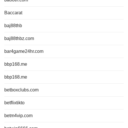
Baccarat
baj88thb
baj88thbz.com
bar4game24hr.com
bbp168.me
bbp168.me
betboxclubs.com
betflixtikto
betm4vip.com