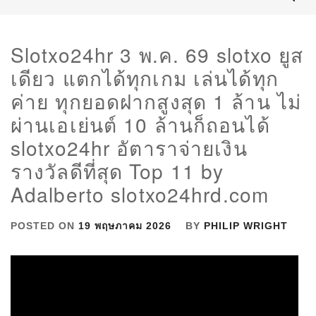
Slotxo24hr 3 พ.ค. 69 slotxo ยูส
เดียว แตกได้ทุกเกม เล่นได้ทุก
ค่าย ทุกยอดฝากสูงสุด 1 ล้าน ไม่
ผ่านเอเย่นต์ 10 ล้านก็ถอนได้
slotxo24hr อัตาราจ่ายเงิน
รางวัลดีที่สุด Top 11 by
Adalberto slotxo24hrd.com
POSTED ON
19 พฤษภาคม 2026
BY
PHILIP WRIGHT