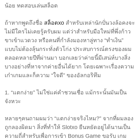
น้อย ทดสอบเล่นสล็อต
ถ้าหากพูดถึงชื่อ
สล็อตxo
สำหรับเหล่านักปั่นวงล้อคงจะ
ไม่มีใครไม่เคยรู้ครับผม แต่ว่าสำหรับมือใหม่ที่พึ่งก้าว
ขาเข้าแวดวง หรือคนที่กำลังมองหาลู่ทาง “ทำเงิน”
แบบไม่ต้องลุ้นกระทั่งตัวโก่ง ประสบการณ์ตรงของผม
ตลอดหลายปีที่ผ่านมา บอกเลยว่าค่ายนี้มีเสน่ห์บางสิ่ง
บางอย่างที่หาจากค่ายอื่นได้ยาก โดยเฉพาะเรื่องความ
เก๋าเกมและก็ความ “ใจดี” ของอัลกอริทึม
1. “แตกง่าย” ไม่ใช่แค่คำชวนเชื่อ แม้กระนั้นมันเป็น
จังหวะ
หลายๆคนถามผมว่า “แตกง่ายจริงไหม?” จากที่ผมลอง
ถูกลองผิดมา สิ่งที่ทำให้ Slotxo ยืนหยัดอยู่ได้นานเป็น
ความถี่สำหรับเพื่อการเข้า Bonus Game ขอรับ เกม