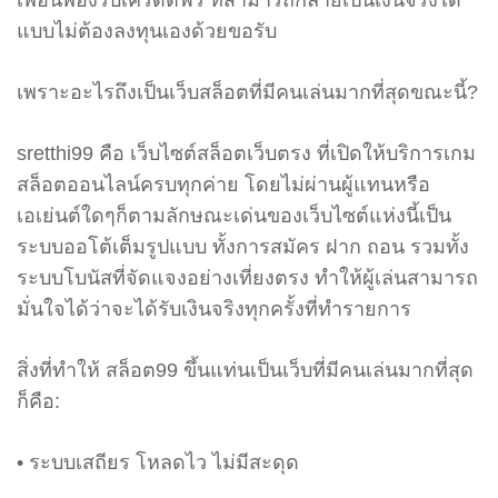
เพื่อนพ้องรับเครดิตฟรี ที่สามารถกลายเป็นเงินจริงได้
แบบไม่ต้องลงทุนเองด้วยขอรับ
เพราะอะไรถึงเป็นเว็บสล็อตที่มีคนเล่นมากที่สุดขณะนี้?
sretthi99 คือ เว็บไซต์สล็อตเว็บตรง ที่เปิดให้บริการเกม
สล็อตออนไลน์ครบทุกค่าย โดยไม่ผ่านผู้แทนหรือ
เอเย่นต์ใดๆก็ตามลักษณะเด่นของเว็บไซต์แห่งนี้เป็น
ระบบออโต้เต็มรูปแบบ ทั้งการสมัคร ฝาก ถอน รวมทั้ง
ระบบโบนัสที่จัดแจงอย่างเที่ยงตรง ทำให้ผู้เล่นสามารถ
มั่นใจได้ว่าจะได้รับเงินจริงทุกครั้งที่ทำรายการ
สิ่งที่ทำให้ สล็อต99 ขึ้นแท่นเป็นเว็บที่มีคนเล่นมากที่สุด
ก็คือ:
• ระบบเสถียร โหลดไว ไม่มีสะดุด