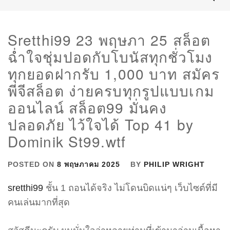
Sretthi99 23 พฤษภา 25 สล็อต
ฉ่ำใจชุ่มปอดกับโบนัสทุกชั่วโมง
ทุกยอดฝากรับ 1,000 บาท สมัคร
พีจีสล็อต ง่ายครบทุกรูปแบบเกม
ออนไลน์ สล็อต99 มั่นคง
ปลอดภัย ไว้ใจได้ Top 41 by
Dominik St99.wtf
POSTED ON
8 พฤษภาคม 2025
BY
PHILIP WRIGHT
sretthi99
ชั้น 1 ถอนได้จริง ไม่โดนบิดแน่ๆ เว็บไซต์ที่มี
คนเล่นมากที่สุด