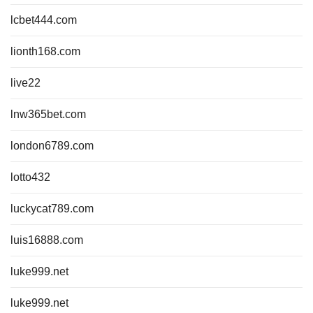
lcbet444.com
lionth168.com
live22
lnw365bet.com
london6789.com
lotto432
luckycat789.com
luis16888.com
luke999.net
luke999.net