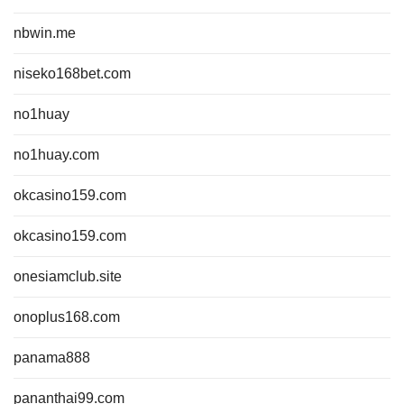
nbwin.me
niseko168bet.com
no1huay
no1huay.com
okcasino159.com
okcasino159.com
onesiamclub.site
onoplus168.com
panama888
pananthai99.com