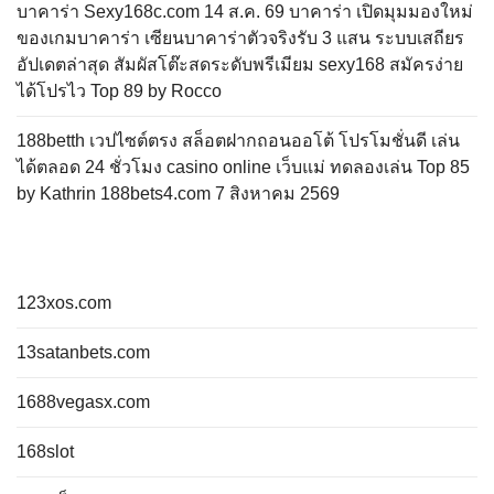
บาคาร่า Sexy168c.com 14 ส.ค. 69 บาคาร่า เปิดมุมมองใหม่
ของเกมบาคาร่า เซียนบาคาร่าตัวจริงรับ 3 แสน ระบบเสถียร
อัปเดตล่าสุด สัมผัสโต๊ะสดระดับพรีเมียม sexy168 สมัครง่าย
ได้โปรไว Top 89 by Rocco
188betth เวปไซต์ตรง สล็อตฝากถอนออโต้ โปรโมชั่นดี เล่น
ได้ตลอด 24 ชั่วโมง casino online เว็บแม่ ทดลองเล่น Top 85
by Kathrin 188bets4.com 7 สิงหาคม 2569
123xos.com
13satanbets.com
1688vegasx.com
168slot