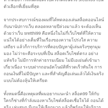
ตัวเลือกที่เยี่ยมที่สุด
จากประสบการณ์ของผมที่ได้ทดลองเล่นสล็อตออนไลน์
กับนานัปการเว็บ ตลอดหลายปีล่วงมาแล้ว จะต้องเห็น
ด้วยว่าเว็บ sretthi99 คือหนึ่งในไม่กี่เว็บไซต์ที่ให้ความ
แน่ใจได้อย่างเต็มที่ในเรื่องของความโปร่งใส ความ
เสถียร แล้วก็การบริการที่ตอบปัญหาผู้เล่นจริงๆทุกมุม
มอง ไม่ว่าจะคือระบบที่เป็น สล็อตเว็บไซต์ตรง อย่าง
แท้จริง ไม่มีการหักค่าธรรมเนียม ไม่มีเอเย่นต์เข้ามา
เกี่ยวเนื่อง ระบบฝากถอนอัตโนมัติที่รวดเร็วทันใจ การ
ถอนเงินที่ไม่มีปัญหา และที่สำคัญคือเล่นแล้วได้เงินจริง
แบบไม่ต้องลุ้นให้เครียด
ทั้งหมดนี้คือเหตุผลที่ผมอยากแนะนำ สล็อต99 ให้กับ
ใครก็ช่างที่กำลังมองหาเว็บไซต์สล็อตเชื่อใจได้ ถอนได้
จริง เล่นสนุก มีเกมให้เลือกมาก แล้วก็พร้อมให้บริการ