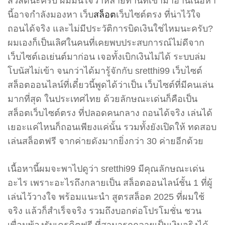
สวัสดีนะครับ ผมมั่นใจว่าหลายท่านที่เข้ามาอ่านเนื้อหา
นี้อาจกำลังมองหา เว็บ
สล็อต
เว็บไซต์ตรง ที่น่าไว้ใจ
ถอนได้จริง และไม่มีประวัติการบิดเงินใช่ไหมนะครับ?
ผมเองก็เป็นเลิศในคนที่เคยพบประสบการณ์ไม่ดีจาก
เว็บไซต์เอเย่นต์มาก่อน เจอทั้งเบิกเงินไม่ได้ ระบบล่ม
โบนัสไม่เข้า จนกว่าได้มารู้จักกับ sretthi99 เว็บไซต์
สล็อตออนไลน์ที่เดี๋ยวนี้พูดได้ว่าเป็น เว็บไซต์ที่มีคนเล่น
มากที่สุด ในประเทศไทย ด้วยลักษณะเด่นก็คือเป็น
สล็อตเว็บไซต์ตรง ที่ปลอดคนกลาง ถอนได้จริง เล่นได้
เยอะแค่ไหนก็ถอนเพียงแค่นั้น รวมทั้งยังเปิดให้ ทดสอบ
เล่นสล็อตฟรี จากค่ายดังมากยิ่งกว่า 30 ค่ายอีกด้วย
เนื้อหานี้ผมจะพาไปดูว่า sretthi99 มีคุณลักษณะเด่น
อะไร เพราะอะไรถึงกลายเป็น สล็อตออนไลน์ชั้น 1 ที่ผู้
เล่นไว้วางใจ พร้อมแนะนำ สูตรสล็อต 2025 ที่ผมใช้
จริง แล้วก็สำเร็จจริง รวมถึงบอกต่อโปรโมชั่น ชวน