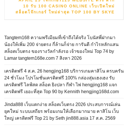
APRIL 25 โจ๊กเกอร์123 WEBSITE ตรง ฝาก
10 รับ 100 CASINO ONLINE เว็บเปิดใหม่
สล็อตโจ๊กเกอร์ ใหม่ล่าสุด TOP 100 BY SKYE
Tangtem168 ความพรีเมียมที่เข้าถึงได้จริง โบนัสพี่ฝากมา
น้องให้เพิ่ม 200 จ่ายตรง กี่ล้านก็จ่าย การันตี กำไรหลักแสน
สล็อตเว็บตรง ของรางวัลกำลังรอ เจ้าของใหม่ Top 74 by
Lamar tangtem168e.com 7 สิงหา 2026
เครดิตฟรี 4 ส.ค. 26 hengjing168 บริการเกมคาสิโน ครบครัน
24 ชั่วโมง โปรโมชั่นเครดิตฟรี 100% กล่องสุ่มเฮงเฮง รับ
เครดิตฟรี ไลฟ์สด สล็อต ยิงปลา กีฬา ไพ่ hengjing168 แจก
เครดิตฟรี เยอะที่สุด Top 90 by Kennith hengjing168d.com
Jinda888 เว็บแตกง่าย สล็อตเว็บตรง 2026 ประสบการณ์เล่น
ยุคใหม่ ระบบเสถียร พร้อมเกมให้เลือกมากมาย คาสิโน เว็บ
ใหญ่ เครดิตฟรี Top 21 by Seth jin888.asia 17 ส.ค. 2569