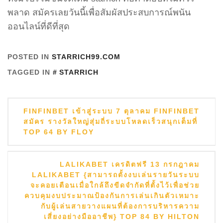
พลาด สมัครเลยวันนี้เพื่อสัมผัสประสบการณ์พนัน
ออนไลน์ที่ดีที่สุด
POSTED IN
STARRICH99.COM
TAGGED IN
STARRICH
แนะแนว
FINFINBET เข้าสู่ระบบ 7 ตุลาคม FINFINBET
เรื่อง
สมัคร รางวัลใหญ่สุ่มถี่ระบบโหลดเร็วสนุกเต็มที่
TOP 64 BY FLOY
LALIKABET เครดิตฟรี 13 กรกฎาคม
LALIKABET {สามารถตั้งงบเล่นรายวันระบบ
จะคอยเตือนเมื่อใกล้ถึงขีดจำกัดที่ตั้งไว้เพื่อช่วย
ควบคุมงบประมาณป้องกันการเล่นเกินตัวเหมาะ
กับผู้เล่นสายวางแผนที่ต้องการบริหารความ
เสี่ยงอย่างมืออาชีพ} TOP 84 BY HILTON