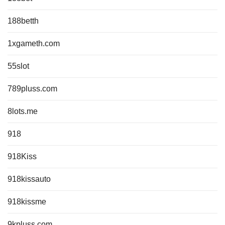
188betth
1xgameth.com
55slot
789pluss.com
8lots.me
918
918Kiss
918kissauto
918kissme
9kpluss.com