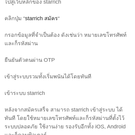
ไปสู่เว็บหลักของ starrich
คลิกปุ่ม “
starrich สมัคร
“
กรอกข้อมูลที่จำเป็นต้อง ดังเช่นว่า หมายเลขโทรศัพท์
และก็รหัสผ่าน
ยืนยันตัวตนผ่าน OTP
เข้าสู่ระบบรวมทั้งเริ่มพนันได้โดยทันที
เข้าระบบ starrich
หลังจากสมัครเสร็จ สามารถ starrich เข้าสู่ระบบ ได้
ทันที โดยใช้หมายเลขโทรศัพท์และก็รหัสผ่านที่ตั้งไว้
ระบบปลอดภัย ใช้งานง่าย รองรับอีกทั้ง iOS, Android