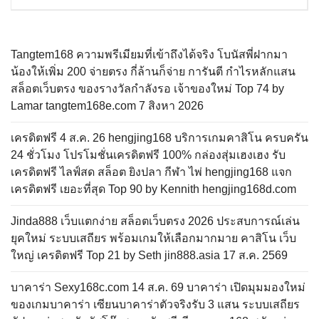
Tangtem168 ความพรีเมียมที่เข้าถึงได้จริง โบนัสพี่ฝากมา
น้องให้เพิ่ม 200 จ่ายตรง กี่ล้านก็จ่าย การันตี กำไรหลักแสน
สล็อตเว็บตรง ของรางวัลกำลังรอ เจ้าของใหม่ Top 74 by
Lamar tangtem168e.com 7 สิงหา 2026
เครดิตฟรี 4 ส.ค. 26 hengjing168 บริการเกมคาสิโน ครบครัน
24 ชั่วโมง โปรโมชั่นเครดิตฟรี 100% กล่องสุ่มเฮงเฮง รับ
เครดิตฟรี ไลฟ์สด สล็อต ยิงปลา กีฬา ไพ่ hengjing168 แจก
เครดิตฟรี เยอะที่สุด Top 90 by Kennith hengjing168d.com
Jinda888 เว็บแตกง่าย สล็อตเว็บตรง 2026 ประสบการณ์เล่น
ยุคใหม่ ระบบเสถียร พร้อมเกมให้เลือกมากมาย คาสิโน เว็บ
ใหญ่ เครดิตฟรี Top 21 by Seth jin888.asia 17 ส.ค. 2569
บาคาร่า Sexy168c.com 14 ส.ค. 69 บาคาร่า เปิดมุมมองใหม่
ของเกมบาคาร่า เซียนบาคาร่าตัวจริงรับ 3 แสน ระบบเสถียร