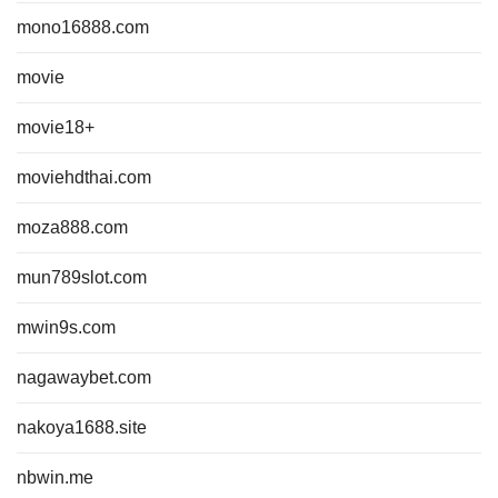
mono16888.com
movie
movie18+
moviehdthai.com
moza888.com
mun789slot.com
mwin9s.com
nagawaybet.com
nakoya1688.site
nbwin.me