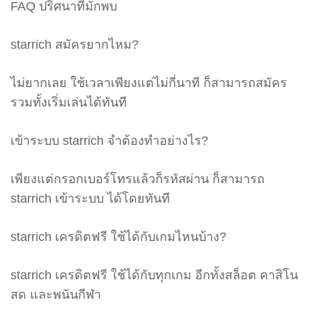
FAQ ปริศนาที่มักพบ
starrich สมัครยากไหม?
ไม่ยากเลย ใช้เวลาเพียงแต่ไม่กี่นาที ก็สามารถสมัคร
รวมทั้งเริ่มเล่นได้ทันที
เข้าระบบ starrich จำต้องทำอย่างไร?
เพียงแต่กรอกเบอร์โทรแล้วก็รหัสผ่าน ก็สามารถ
starrich เข้าระบบ ได้โดยทันที
starrich เครดิตฟรี ใช้ได้กับเกมไหนบ้าง?
starrich เครดิตฟรี ใช้ได้กับทุกเกม อีกทั้งสล็อต คาสิโน
สด และพนันกีฬา