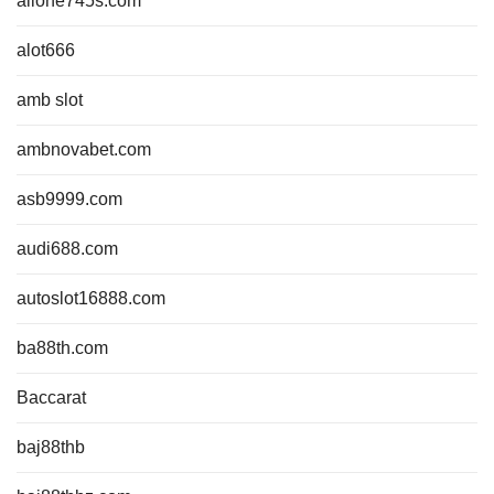
allone745s.com
alot666
amb slot
ambnovabet.com
asb9999.com
audi688.com
autoslot16888.com
ba88th.com
Baccarat
baj88thb