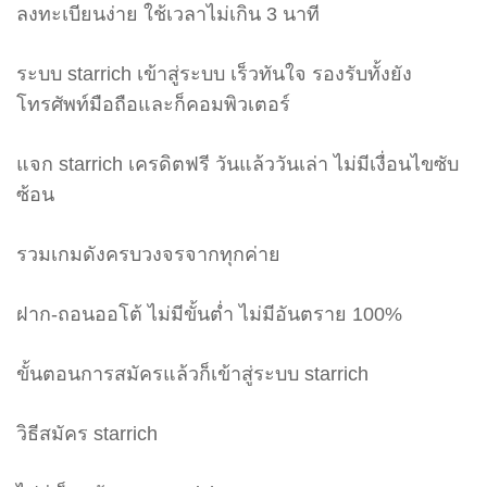
ลงทะเบียนง่าย ใช้เวลาไม่เกิน 3 นาที
ระบบ starrich เข้าสู่ระบบ เร็วทันใจ รองรับทั้งยัง
โทรศัพท์มือถือและก็คอมพิวเตอร์
แจก starrich เครดิตฟรี วันแล้ววันเล่า ไม่มีเงื่อนไขซับ
ซ้อน
รวมเกมดังครบวงจรจากทุกค่าย
ฝาก-ถอนออโต้ ไม่มีขั้นต่ำ ไม่มีอันตราย 100%
ขั้นตอนการสมัครแล้วก็เข้าสู่ระบบ starrich
วิธีสมัคร starrich