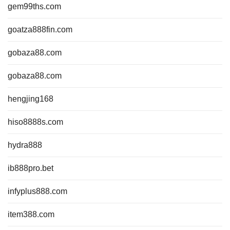
gem99ths.com
goatza888fin.com
gobaza88.com
gobaza88.com
hengjing168
hiso8888s.com
hydra888
ib888pro.bet
infyplus888.com
item388.com