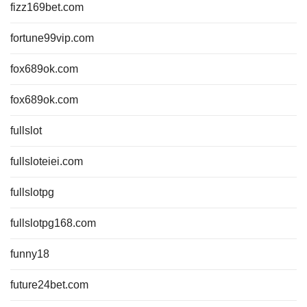
fizz169bet.com
fortune99vip.com
fox689ok.com
fox689ok.com
fullslot
fullsloteiei.com
fullslotpg
fullslotpg168.com
funny18
future24bet.com