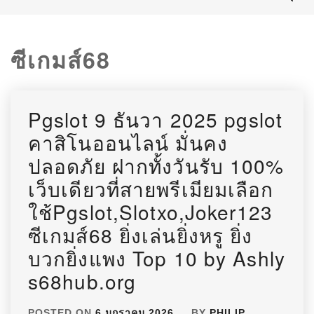
ซีเกมส์68
Pgslot 9 ธันวา 2025 pgslot
คาสิโนออนไลน์ มั่นคง
ปลอดภัย ฝากทั้งวันรับ 100%
เว็บเดียวที่สายพรีเมียมเลือก
ใช้Pgslot,Slotxo,Joker123
ซีเกมส์68 ยิ่งเล่นยิ่งหรู ยิ่ง
บวกยิ่งแพง Top 10 by Ashly
s68hub.org
POSTED ON
6 มกราคม 2026
BY
PHILIP