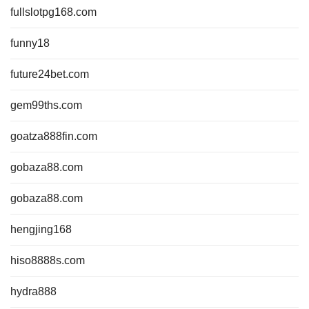
fullslotpg168.com
funny18
future24bet.com
gem99ths.com
goatza888fin.com
gobaza88.com
gobaza88.com
hengjing168
hiso8888s.com
hydra888