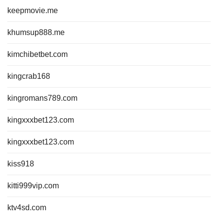
keepmovie.me
khumsup888.me
kimchibetbet.com
kingcrab168
kingromans789.com
kingxxxbet123.com
kingxxxbet123.com
kiss918
kitti999vip.com
ktv4sd.com