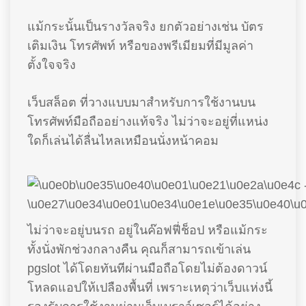
แม้กระนั้นเป็นรางวัลจริง ยกตัวอย่างเช่น บัตร
เติมเงิน โทรศัพท์ หรือของพรีเมียมที่มีมูลค่า
ตั้งใจจริง
เว็บสล็อต ที่วางแบบมาสำหรับการใช้งานบน
โทรศัพท์มือถืออย่างแท้จริง ไม่ว่าจะอยู่ที่แหน่ง
ใดก็เล่นได้ลื่นไหลเหมือนนั่งหน้าคอม
ไม่ว่าจะอยู่บนรถ อยู่ในค๊อฟฟี่ช็อป หรือแม้กระ
ทั้งนั่งพักช่วงกลางคืน คุณก็สามารถเข้าเล่น
pgslot ได้โดยทันทีผ่านมือถือโดยไม่ต้องดาวน์
โหลดแอปให้เปลืองพื้นที่ เพราะเหตุว่าเว็บแห่งนี้