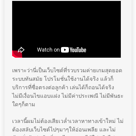
เพราะว่านี่เป็นเว็บไซต์ที่รวบรวมค่ายเกมสุดยอด
ระบบทันสมัย โปรโมชั่นใช้งานได้จริง แล้วก็
บริการที่ซื่อตรงต่อลูกค้า เล่นได้ก็ถอนได้จริง
ไม่มีเงื่อนไขแอบแฝง ไม่มีค่าประเพณี ไม่มีพันธะ
ใดๆก็ตาม
เวลานี้ผมไม่ต้องเสียเวล่ำเวลาหาทางเข้าใหม่ ไม่
ต้องสลับเว็บไซต์ไปๆมาๆให้อ่อนเพลีย และไม่