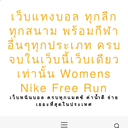
Skip
to
เว็บแทงบอล ทุกลีก
content
ทุกสนาม พร้อมกีฬา
อื่นๆทุกประเภท ครบ
จบในเว็บนี้เว็บเดียว
เท่านั้น Womens
Nike Free Run
เว็บพนันบอล ครบทุกแมตช์ ค่าน้ำดี จ่าย
เยอะที่สุดในประเทศ
Primary
Menu