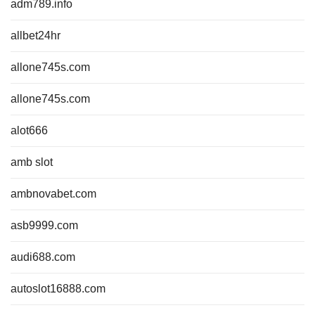
adm789.info
allbet24hr
allone745s.com
allone745s.com
alot666
amb slot
ambnovabet.com
asb9999.com
audi688.com
autoslot16888.com