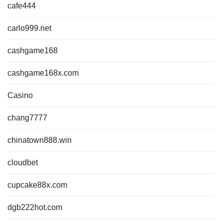
cafe444
carlo999.net
cashgame168
cashgame168x.com
Casino
chang7777
chinatown888.win
cloudbet
cupcake88x.com
dgb222hot.com