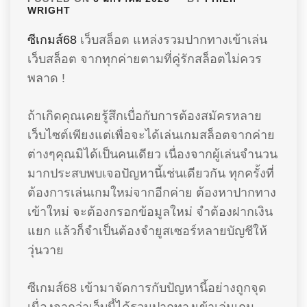
WRIGHT
ซีเกมส์68
เว็บสล็อต แหล่งรวมปากทางเข้าเล่น
เว็บสล็อต จากทุกค่ายตามที่คู่รักสล็อตไม่ควร
พลาด !
ถ้าเกิดคุณเคยรู้สึกเบื่อกับการต้องสมัครหลาย
เว็บไซต์เพียงแต่เพื่อจะได้เล่นเกมสล็อตจากค่าย
ต่างๆคุณมิได้เป็นคนเดียว เนื่องจากผู้เล่นจำนวน
มากประสบพบเจอปัญหานี้เช่นเดียวกัน ทุกครั้งที่
ต้องการเล่นเกมใหม่จากอีกค่าย ต้องหาปากทาง
เข้าใหม่ จะต้องกรอกข้อมูลใหม่ จำต้องฝากเงิน
แยก แล้วก็จำเป็นต้องจำยูสเซอร์หลายบัญชีให้
วุ่นวาย
ซีเกมส์68 เข้ามาจัดการกับปัญหานี้อย่างถูกจุด