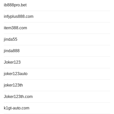
ib888pro.bet
infyplus888.com
item388.com
jinda55
jinda888
Joker123
joker123auto
joker123th
Joker123th.com
k1gt-auto.com