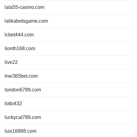
lala55-casino.com
lalikabetsgame.com
lcbet444.com
lionth168.com
live22
lnw365bet.com
london6789.com
lotto432
luckycat789.com
luis16888.com