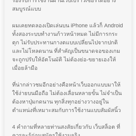
รองรับการใช้งานผ่านเว็บเบราว์เซอร์ได้อย่าง
สมบูรณ์แบบ
ผมเคยทดลองเปิดเล่นบน iPhone แล้วก็ Android
ทั้งสองระบบทำงานก้าวหน้าหมด ไม่มีการกระ
ตุก ไม่รับประทานกางตแบบเปลี่ยนไปจากปกติ
และไม่โหลดนาน ที่สำคัญเป็นขนาดจอของเกม
จะถูกปรับให้อัตโนมัติ ไม่ต้องย่อ-ขยายเองให้
เมื่อยล้ามือ
ที่น่ากล่าวชมอีกอย่างคือหน้าเว็บออกแบบมาให้
ใช้ง่ายบนมือถือ ไม่ต้องเลื่อนหลายขั้น ไม่จำเป็น
ต้องหาปุ่มกดนาน ทุกสิ่งทุกอย่างวางอยู่ใน
ตำแหน่งที่เหมาะสมกับการใช้งานแบบสัมผัสนิ้ว
4 คำถามที่หลายท่านสงสัยเกี่ยวกับ เว็บสล็อต ที่
ควรจะรู้ก่อนสมัครใช้งานจริง