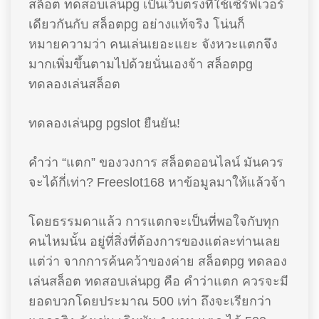
สล็อต ทดสอบเล่นpg เป็นเว็บตรงที่ใช้เซิร์ฟเวอร์
เดียวกันกับ สล็อตpg อย่างแท้จริง โน่นก็
หมายความว่า คนเล่นเยอะแยะ จังหวะแตกจึง
มากเพิ่มขึ้นตามไปด้วยนั่นเองจ้า สล็อตpg
ทดลองเล่นสล็อต
ทดลองเล่นpg pgslot ยืนยัน!
คำว่า “แตก” ของวงการ สล็อตออนไลน์ มันควร
จะได้กี่เท่า? Freeslot168 หาข้อมูลมาให้แล้วจ้า
โดยธรรมดาแล้ว การแตกจะเป็นที่พอใจกับทุก
คนไหมนั้น อยู่ที่สิ่งที่ต้องการของแต่ละท่านเลย
แต่ว่า จากการค้นคว้าของค่าย สล็อตpg ทดลอง
เล่นสล็อต ทดสอบเล่นpg คือ คำว่าแตก ควรจะมี
ยอดบวกโดยประมาณ 500 เท่า ถึงจะเรียกว่า