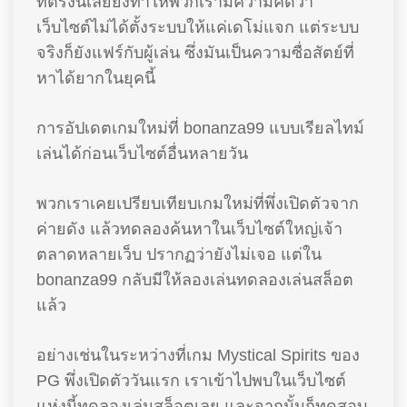
ที่ตรงนี้เลยยิ่งทำให้พวกเรามีความคิดว่า
เว็บไซต์ไม่ได้ตั้งระบบให้แค่เดโม่แจก แต่ระบบ
จริงก็ยังแฟร์กับผู้เล่น ซึ่งมันเป็นความซื่อสัตย์ที่
หาได้ยากในยุคนี้
การอัปเดตเกมใหม่ที่ bonanza99 แบบเรียลไทม์
เล่นได้ก่อนเว็บไซต์อื่นหลายวัน
พวกเราเคยเปรียบเทียบเกมใหม่ที่พึ่งเปิดตัวจาก
ค่ายดัง แล้วทดลองค้นหาในเว็บไซต์ใหญ่เจ้า
ตลาดหลายเว็บ ปรากฏว่ายังไม่เจอ แต่ใน
bonanza99 กลับมีให้ลองเล่นทดลองเล่นสล็อต
แล้ว
อย่างเช่นในระหว่างที่เกม Mystical Spirits ของ
PG พึ่งเปิดตัววันแรก เราเข้าไปพบในเว็บไซต์
แห่งนี้ทดลองเล่นสล็อตเลย และจากนั้นก็ทดสอบ