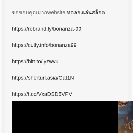
ขอขอบคุณมากwebsite
ทดลองเล่นสล็อต
https://rebrand.ly/bonanza-99
https://cutly.info/bonanza99
https://bitt.to/iyzwvu
https://shorturl.asia/GaI1N
https://t.co/VxaDSD5VPV