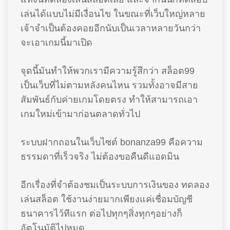
เล่นได้แบบไม่มีเงื่อนไข ในขณะที่เว็บใหญ่หลาย
เจ้าจำเป็นต้องคอยอีกนับเป็นเวลาหลายวันกว่า
จะเอาเกมนี้มาเปิด
จุดนี้มันทำให้พวกเรามีความรู้สึกว่า สล็อต99
เป็นเว็บที่ไม่ตามหลังคนไหน รวมทั้งอาจมีสาย
สัมพันธ์กับค่ายเกมโดยตรง ทำให้สามารถเอา
เกมใหม่เข้ามาก่อนตลาดทั่วไป
ระบบฝากถอนในเว็บไซต์ bonanza99 คือความ
ธรรมดาที่เร็วจริง ไม่ต้องขอคืนดีแอดมิน
อีกเรื่องที่จำต้องชมเป็นระบบการเงินของ ทดลอง
เล่นสล็อต ใช้งานง่ายมากเพียงแค่เชื่อมบัญชี
ธนาคารไว้ทีแรก ต่อไปทุกๆสิ่งทุกๆอย่างก็
อัตโนมัติไปหมด