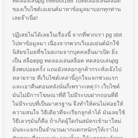
ทดลองเล่นpg freeslot168 ไปทดลองเลนสล็อต
ของเว็บไซต์เอเยนต์มาหาข้อมูลมาบอกทุกท่าน
เลยจ๊าเนี่ย!
ปฏิเสธไม่ได้เลยในเรื่องนี้ จากที่พวกเรา pg slot
ไปหาข้อมูลมา เนื่องจากพวกเว็บเอเย่นต์มักใช้
นิสัยขโมยที่ขโมยเกมจากบุคคลอื่นมาเปิด ยิ่ง
เป็น สล็อตpg ทดลองเล่นสล็อต ทดสอบเล่นpg
ยิ่งพบบ่อยครั้ง แถมยังหลอกลูกค้ากระทั่งเจ๊งไป
หลายราย ที่เว็บไซต์เหล่านี้ถูกใจแจกช่วงแรก
และเอาคืนตอนหลังนั่นก็เพราะเหตุว่า เว็บไซต์
มันไม่มีการโฆษณาที่ดี ไม่มีระบบฝากถอนที่ดี
ไม่มีระบบที่เป็นมาตรฐาน จึงทำให้คนไม่ค่อยให้
ความสนใจ วิธีเดียวที่จะเรียกลูกค้าได้ มันเลยใช้
วิธีเลวๆมันก็คือ ถ้าเกิดผู้ใดกันสมัครเข้ามาใหม่
มันจะแจกเป็นจำนวนมากแตกหนักๆให้เราไป