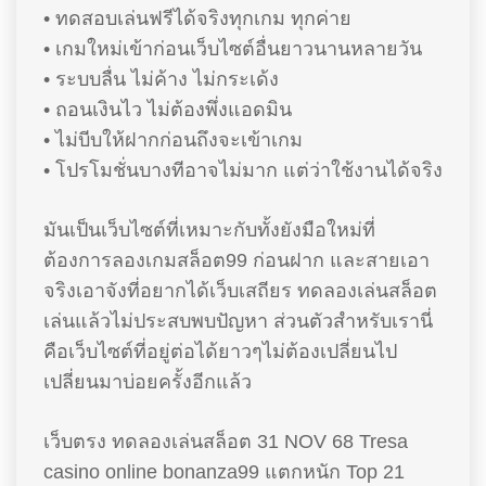
• ทดสอบเล่นฟรีได้จริงทุกเกม ทุกค่าย
• เกมใหม่เข้าก่อนเว็บไซต์อื่นยาวนานหลายวัน
• ระบบลื่น ไม่ค้าง ไม่กระเด้ง
• ถอนเงินไว ไม่ต้องพึ่งแอดมิน
• ไม่บีบให้ฝากก่อนถึงจะเข้าเกม
• โปรโมชั่นบางทีอาจไม่มาก แต่ว่าใช้งานได้จริง
มันเป็นเว็บไซต์ที่เหมาะกับทั้งยังมือใหม่ที่
ต้องการลองเกมสล็อต99 ก่อนฝาก และสายเอา
จริงเอาจังที่อยากได้เว็บเสถียร ทดลองเล่นสล็อต
เล่นแล้วไม่ประสบพบปัญหา ส่วนตัวสำหรับเรานี่
คือเว็บไซต์ที่อยู่ต่อได้ยาวๆไม่ต้องเปลี่ยนไป
เปลี่ยนมาบ่อยครั้งอีกแล้ว
เว็บตรง ทดลองเล่นสล็อต 31 NOV 68 Tresa
casino online bonanza99 แตกหนัก Top 21