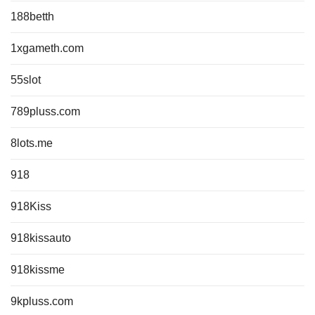
188betth
1xgameth.com
55slot
789pluss.com
8lots.me
918
918Kiss
918kissauto
918kissme
9kpluss.com