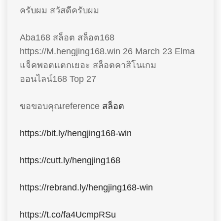
ครับผม สวัสดีครับผม
Aba168 สล็อต สล็อต168
https://M.hengjing168.win 26 March 23 Elma
แจ็คพอตแตกเยอะ สล็อตคาสิโนเกม
ออนไลน์168 Top 27
ขอขอบคุณreference
สล็อต
https://bit.ly/hengjing168-win
https://cutt.ly/hengjing168
https://rebrand.ly/hengjing168-win
https://t.co/fa4UcmpRSu