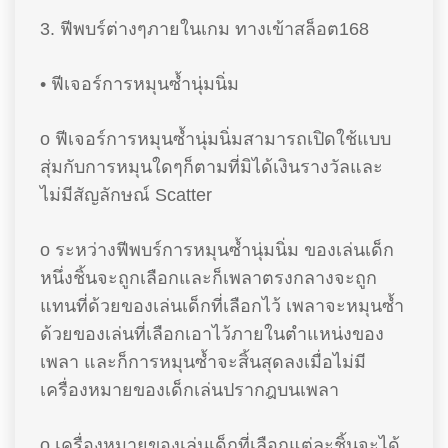
3. ฟีพบร์ต่างๆภายในเกม ทางเข้าสล็อต168
• ฟีเจอร์การหมุนซ้ำนุ่มนิ่ม
o ฟีเจอร์การหมุนซ้ำนุ่มนิ่มสามารถเปิดใช้แบบ
สุ่มกับการหมุนใดๆก็ตามที่มิได้เงินรางวัลและ
ไม่มีสัญลักษณ์ Scatter
o ระหว่างฟีพบร์การหมุนซ้ำนุ่มนิ่ม ของเล่นเด็ก
หนึ่งชิ้นจะถูกเลือกและก็เพลาตรงกลางจะถูก
แทนที่ด้วยของเล่นเด็กที่เลือกไว้ เพลาจะหมุนซ้ำ
ด้วยของเล่นที่เลือกเอาไว้ภายในตำแหน่งของ
เพลา และก็การหมุนซ้ำจะสิ้นสุดลงเมื่อไม่มี
เครื่องหมายของเด็กเล่นปรากฎบนเพลา
o เครื่องหมายของเล่นเด็กที่เลือกแต่ละชิ้นจะได้