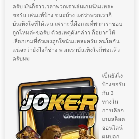
ครับ มันก็ราวเวลาพวกเราเล่นเกมนั่นแหละ
ขอรับ เล่นแพ้บ้าง ชนะบ้าง แต่ว่าพวกเราก็
บันเทิงใจที่ได้เล่น เพราะนี่คือเกมที่พวกเราชอบ
ถูกไหมล่ะขอรับ ด้วยเหตุดังกล่าว ก็อยากให้
เลือกเกมที่ตัวเองถูกใจนั่นแหละครับ คนใดกัน
แน่จะว่ายังไงก็ช่าง พวกเราบันเทิงใจก็พอแล้ว
ครับผม
เป็นยังไง
บ้างขอรับ
กับ 3
ทางใน
การเลือก
เกมสล็อต
ออนไลน์
ผมบอก