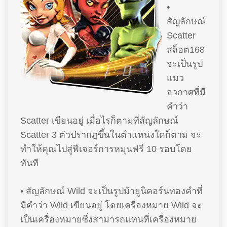
•
สัญลักษณ์
Scatter
สล็อต168
จะเป็นรูป
แมว
อวกาศที่มี
คำว่า
Scatter เขียนอยู่ เมื่อไรก็ตามที่สัญลักษณ์
Scatter 3 ตัวปรากฏขึ้นในตำแหน่งใดก็ตาม จะ
ทำให้คุณไปสู่ฟีเจอร์การหมุนฟรี 10 รอบโดย
ทันที
• สัญลักษณ์ Wild จะเป็นรูปม้ายูนิคอร์นทองคำที่
มีคำว่า Wild เขียนอยู่ โดยเครื่องหมาย Wild จะ
เป็นเครื่องหมายซึ่งสามารถแทนที่เครื่องหมาย