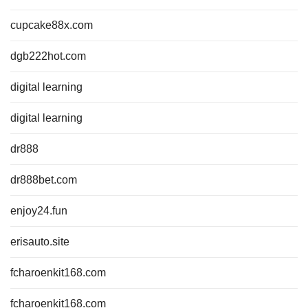
cupcake88x.com
dgb222hot.com
digital learning
digital learning
dr888
dr888bet.com
enjoy24.fun
erisauto.site
fcharoenkit168.com
fcharoenkit168.com