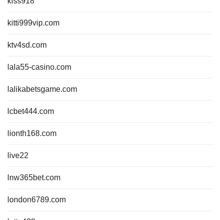
kiss918
kitti999vip.com
ktv4sd.com
lala55-casino.com
lalikabetsgame.com
lcbet444.com
lionth168.com
live22
lnw365bet.com
london6789.com