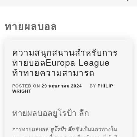
ทายผลบอล
ความสนุกสนานสำหรับการ
ทายบอลEuropa League
ท้าทายความสามารถ
POSTED ON
29 พฤษภาคม 2024
BY
PHILIP
WRIGHT
ทายผลบอลยูโรป้า ลีก
การทายผลบอล
ยูโรป้า ลีก
ซึ่งเป็นแถวทางใน