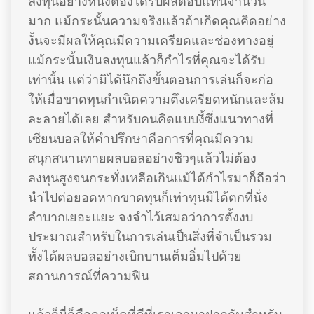
ลงทุนอย่างหนึ่งต้องได้รับผลตอบแทนจำนวน
มาก แม้กระนั้นความจริงแล้วถ้าเกิดคุณคิดอย่าง
งั้นจะมีผลให้คุณมีความเครียดและช่องทางอยู่
แม้กระนั้นเงินลงทุนแล้วก็กำไรที่คุณจะได้รับ
เท่านั้น แต่ว่ามิได้นึกถึงขั้นตอนการเล่นก็จะก่อ
ให้เมื่อขาดทุนกำเนิดความตึงเครียดหนักและล้ม
ละลายได้เลย สำหรับคนคิดแบบงี้ซึ่งแนวทางที่
เซียนบอลให้คำปรึกษาคือการที่คุณมีความ
สนุกสนานทายผลบอลอย่างชิวๆแล้วไม่ต้อง
ลงทุนสูงจนกระทั่งเหลือเกินแม้ได้กำไรมาก็ถือว่า
นำไปต่อยอดหากขาดทุนก็เท่าทุนมิได้ตกที่นั่ง
ลำบากเยอะแยะ จงจำไว้เสมอว่าการตั้งงบ
ประมาณสำหรับในการเล่นเป็นสิ่งที่จำเป็นรวม
ทั้งได้ผลบอลอย่างเบิกบานเต็มอิ่มไปด้วย
สถานการณ์ที่ความฟิน