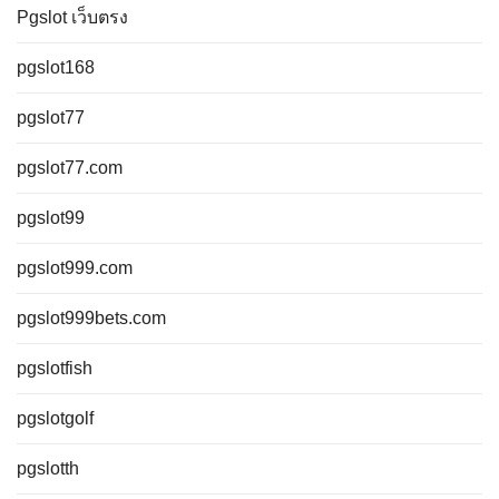
Pgslot เว็บตรง
pgslot168
pgslot77
pgslot77.com
pgslot99
pgslot999.com
pgslot999bets.com
pgslotfish
pgslotgolf
pgslotth