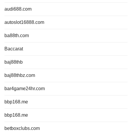
audi688.com
autoslot16888.com
ba88th.com
Baccarat
baj88thb
baj88thbz.com
bar4game24hr.com
bbp168.me
bbp168.me
betboxclubs.com