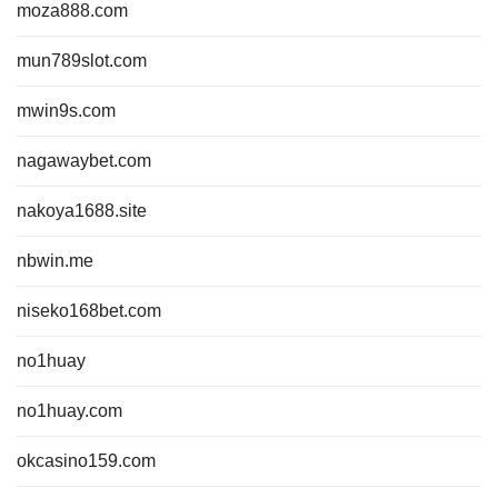
moza888.com
mun789slot.com
mwin9s.com
nagawaybet.com
nakoya1688.site
nbwin.me
niseko168bet.com
no1huay
no1huay.com
okcasino159.com