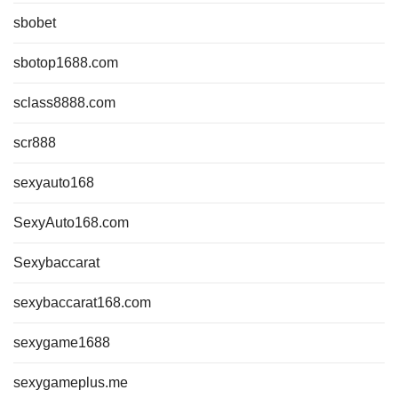
sbobet
sbotop1688.com
sclass8888.com
scr888
sexyauto168
SexyAuto168.com
Sexybaccarat
sexybaccarat168.com
sexygame1688
sexygameplus.me