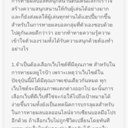
การทายผลบอลที่สนุกสนานตื่นเต้นและก็เร้าใจ
สร้างความสนุกสนานให้กับผู้เล่นได้อย่างมาก
และก็ยังส่งผลให้ผู้เล่นทุกท่านได้แฮปปี้มากขึ้น
สำหรับในการทายผลบอลกลุ่มที่ตัวเองชอบด้วย
ไปดูกันเลยดีกว่าว่า อยากท้าทายความรู้ความ
เข้าใจตัวเองรวมทั้งได้รับความสนุกด้วยต้องทำ
อย่างไร
1.จำเป็นต้องเลือกเว็บไซต์ที่มีคุณภาพ สำหรับใน
การทายผลยูโรป้า เพราะเหตุว่าเว็บไซต์ใน
ปัจจุบันนี้มิได้มีคุณภาพเช่นเดียวกันหมด ทุก
เว็บไซต์จะมีคุณภาพแตกต่างออกไป ฉะนั้นการ
เลือกเว็บที่ดีเว็บที่ใช่จะก่อให้ไปถึงเป้าหมายได้
ง่ายขึ้นรวมทั้งยังเป็นเทคนิคการบรรลุผลสำหรับ
ในการทายผลบอลออนไลน์จากเซียนบอลมือโปร
อีกด้วย ถ้าเลือกเว็บไม่ถูกชีวิตเปลี่ยนโดยทันที