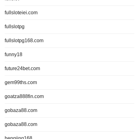
fullsloteiei.com
fullslotpg
fullslotpg168.com
funny18
future24bet.com
gem99ths.com
goatza888fin.com
gobaza88.com
gobaza88.com
hengjing168