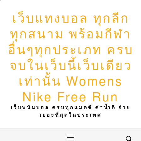
Skip
to
เว็บแทงบอล ทุกลีก
content
ทุกสนาม พร้อมกีฬา
อื่นๆทุกประเภท ครบ
จบในเว็บนี้เว็บเดียว
เท่านั้น Womens
Nike Free Run
เว็บพนันบอล ครบทุกแมตช์ ค่าน้ำดี จ่าย
เยอะที่สุดในประเทศ
Primary
Menu