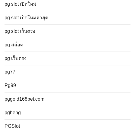
pg slot เปิดใหม่
pg slot เปิดใหม่ล่าสุด
pg slot เว็บตรง
pg สล็อต
pg เว็บตรง
pg77
Pg99
pggold168bet.com
pgheng
PGSlot