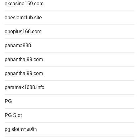
okcasino159.com
onesiamclub.site
onoplus168.com
panama888
pananthai99.com
pananthai99.com
paramax1688.info
PG
PG Slot
pg slot ทางเข้า