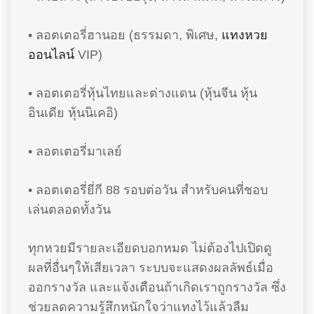
• ลอตเตอรี่ฮานอย (ธรรมดา, พิเศษ,
แทงหวย
ออนไลน์
VIP)
• ลอตเตอรี่หุ้นไทยและต่างแดน (หุ้นจีน หุ้น
อินเดีย หุ้นนิเคอิ)
• ลอตเตอรี่มาเลย์
• ลอตเตอรี่ยี่กี 88 รอบต่อวัน สำหรับคนที่ชอบ
เล่นตลอดทั้งวัน
ทุกหวยมีรายละเอียดบอกหมด ไม่ต้องไปเปิดดู
ผลที่อื่นๆให้เสียเวลา ระบบจะแสดงผลลัพธ์เมื่อ
ออกรางวัล และแจ้งเตือนถ้าเกิดเราถูกรางวัล ซึ่ง
ช่วยลดความรู้สึกหนักใจว่าแทงไว้แล้วลืม