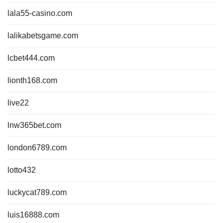
lala55-casino.com
lalikabetsgame.com
lcbet444.com
lionth168.com
live22
lnw365bet.com
london6789.com
lotto432
luckycat789.com
luis16888.com