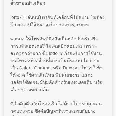
ย้ำขายอย่างเดียว
lotto77 เล่นบนโทรศัพท์เคลื่อนที่ได้สบาย ไม่ต้อง
โหลดแอปให้หนักเครื่อง รองรับทุกระบบ
พวกเราใช้โทรศัพท์มือถือเป็นหลักสำหรับเพื่อ
การเล่นลอตเตอรี่ ไม่เคยเปิดคอมเลย เพราะ
สะดวกกว่ามาก ซึ่ง lotto77 ก็รองรับการใช้งาน
บนโทรศัพท์เคลื่อนที่แบบเต็มต้นแบบ ไม่ว่าจะ
เป็น Safari, Chrome, หรือ Browser ไหนๆก็เข้า
ได้หมด ใช้งานลื่นไหล พิมพ์เลขง่าย แสดง
ผลลัพธ์ชัดเจน มีปุ่มลัดสำหรับแทงเลขเดิม หรือ
เลือกชุดเลขยอดฮิต
ที่สำคัญคือเว็บโหลดเร็ว ไม่ค้าง ไม่กระตุกตอน
กดแทงหวย ซึ่งคือปัญหาที่เราเคยพบกับบาง