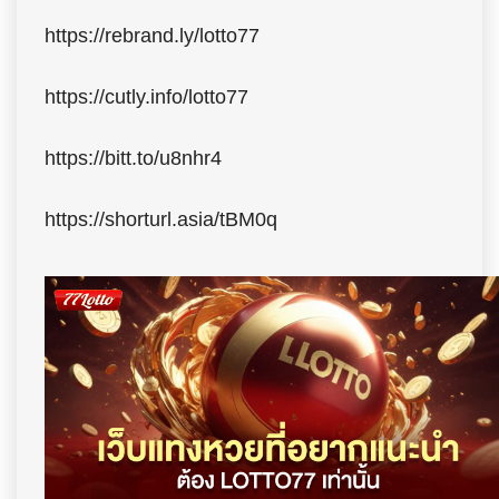
https://rebrand.ly/lotto77
https://cutly.info/lotto77
https://bitt.to/u8nhr4
https://shorturl.asia/tBM0q