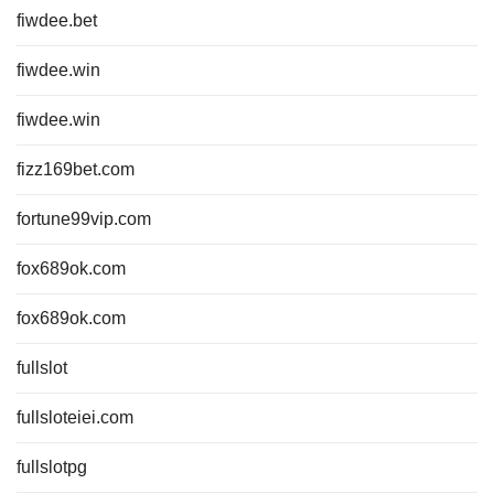
fiwdee.bet
fiwdee.win
fiwdee.win
fizz169bet.com
fortune99vip.com
fox689ok.com
fox689ok.com
fullslot
fullsloteiei.com
fullslotpg