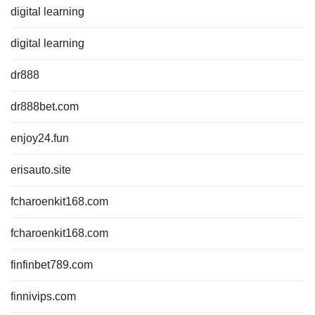
digital learning
digital learning
dr888
dr888bet.com
enjoy24.fun
erisauto.site
fcharoenkit168.com
fcharoenkit168.com
finfinbet789.com
finnivips.com