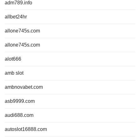
adm789.info
allbet24hr
allone745s.com
allone745s.com
alot666
amb slot
ambnovabet.com
asb9999.com
audi688.com
autoslot16888.com