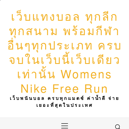
Skip
to
เว็บแทงบอล ทุกลีก
content
ทุกสนาม พร้อมกีฬา
อื่นๆทุกประเภท ครบ
จบในเว็บนี้เว็บเดียว
เท่านั้น Womens
Nike Free Run
เว็บพนันบอล ครบทุกแมตช์ ค่าน้ำดี จ่าย
เยอะที่สุดในประเทศ
Primary
Menu