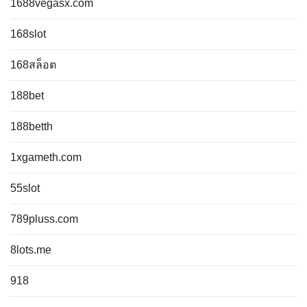
1688vegasx.com
168slot
168สล็อต
188bet
188betth
1xgameth.com
55slot
789pluss.com
8lots.me
918