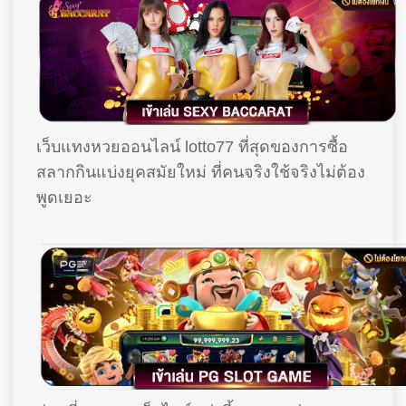
เว็บแทงหวยออนไลน์ lotto77 ที่สุดของการซื้อ
สลากกินแบ่งยุคสมัยใหม่ ที่คนจริงใช้จริงไม่ต้อง
พูดเยอะ