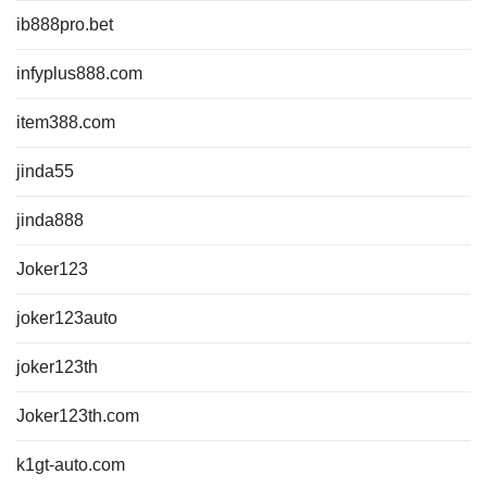
ib888pro.bet
infyplus888.com
item388.com
jinda55
jinda888
Joker123
joker123auto
joker123th
Joker123th.com
k1gt-auto.com