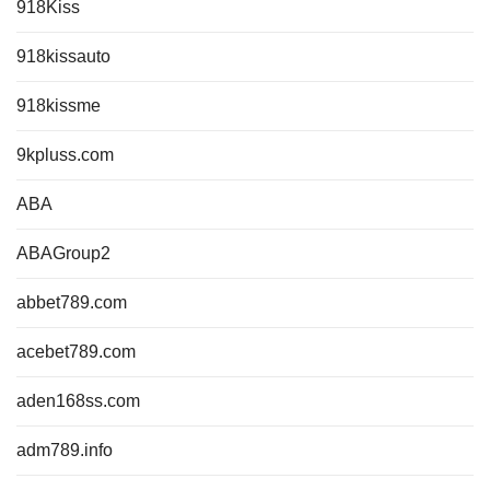
918Kiss
918kissauto
918kissme
9kpluss.com
ABA
ABAGroup2
abbet789.com
acebet789.com
aden168ss.com
adm789.info