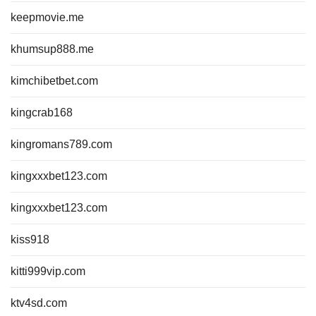
keepmovie.me
khumsup888.me
kimchibetbet.com
kingcrab168
kingromans789.com
kingxxxbet123.com
kingxxxbet123.com
kiss918
kitti999vip.com
ktv4sd.com