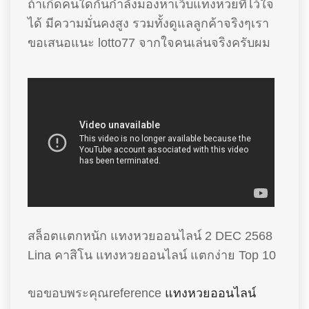
ถ้าเกิดคนใดกันกำลังมองหาเว็บแทงหวยที่ไว้ใจ
ได้ มีความมั่นคงสูง รวมทั้งดูแลลูกค้าจริงๆเรา
ขอเสนอแนะ lotto77 จากใจคนเล่นจริงครับผม
สล็อตแตกหนัก แทงหวยออนไลน์ 2 DEC 2568
Lina คาสิโน แทงหวยออนไลน์ แตกง่าย Top 10
ขอขอบพระคุณreference
แทงหวยออนไลน์