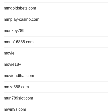
mmgoldsbets.com
mmplay-casino.com
monkey789
mono16888.com
movie
movie18+
moviehdthai.com
moza888.com
mun789slot.com
mwin9s.com