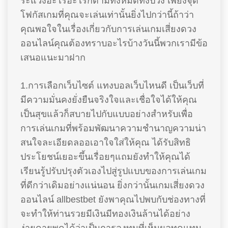
ระแวงอะไรอะไรก็ตามทั้งหมดทั้งปวง เพียงจุด
โฟกัสเกมที่คุณจะเล่นเท่านั้นยิ่งไปกว่านี้ถ้าว่า
คุณพอใจในเรื่องเกี่ยวกับการเล่นเกมเสี่ยงดวง
ออนไลน์คุณต้องทราบอะไรบ้างวันนี้พวกเรามีข้อ
เสนอแนะมาฝาก
1.การเลือกเว็บไซต์ แทงบอลเว็บไหนดี เป็นเว็บที่
มีความมั่นคงยั่งยืนจริงใจและเชื่อใจได้ให้คุณ
เป็นสุขแล้วก็สบายไปกับแบบอย่างสำหรับเพื่อ
การเล่นเกมที่พร้อมพัฒนาความชำนาญความน่า
สนใจละเอียดลออเอาใจใส่ให้คุณ ได้รับสิทธิ
ประโยชน์เยอะขึ้นเรื่อยๆแถมยังทำให้คุณได้
เรียนรู้ปรับปรุงตัวเองไปสู่รูปแบบของการเล่นเกม
ที่ดีกว่าเดิมอย่างแน่นอน ยิ่งกว่านั้นเกมเสี่ยงดวง
ออนไลน์ allbestbet ยังพาคุณไปพบกับช่องทางที่
จะทำให้ท่านรวยมีเงินมีทองเงินล้านได้อย่าง