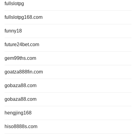
fullslotpg
fullslotpg168.com
funny18
future24bet.com
gem99ths.com
goatza888fin.com
gobaza88.com
gobaza88.com
hengjing168
hiso8888s.com