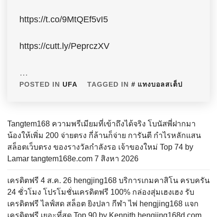
https://t.co/9MtQEf5vI5
https://cutt.ly/PeprczXV
…
POSTED IN
UFA
TAGGED IN
แทงบอลสเต็ป
Tangtem168 ความพรีเมียมที่เข้าถึงได้จริง โบนัสพี่ฝากมา
น้องให้เพิ่ม 200 จ่ายตรง กี่ล้านก็จ่าย การันตี กำไรหลักแสน
สล็อตเว็บตรง ของรางวัลกำลังรอ เจ้าของใหม่ Top 74 by
Lamar tangtem168e.com 7 สิงหา 2026
เครดิตฟรี 4 ส.ค. 26 hengjing168 บริการเกมคาสิโน ครบครัน
24 ชั่วโมง โปรโมชั่นเครดิตฟรี 100% กล่องสุ่มเฮงเฮง รับ
เครดิตฟรี ไลฟ์สด สล็อต ยิงปลา กีฬา ไพ่ hengjing168 แจก
เครดิตฟรี เยอะที่สุด Top 90 by Kennith hengjing168d.com