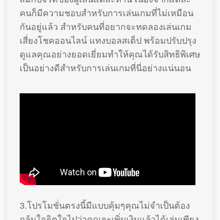
คนก็มีความชอบสำหรับการเล่นเกมที่ไม่เหมือน
กันอยู่แล้ว สำหรับคนที่อยากจะทดลองเล่นเกม
เสี่ยงโชคออนไลน์ แทงบอลสเต็ป พร้อมปรับปรุง
ดูแลคุณอย่างยอดเยี่ยมทำให้คุณได้รับสิทธิพิเศษ
เป็นอย่างดีสำหรับการเล่นเกมที่นี่อย่างแน่นอน
3.โปรโมชั่นตรงนี้มีแบบคุ้มๆคุณไม่จำเป็นต้อง
กลุ้มใจจิตใจไปว่าคุณจะเพิ่มเงินแล้วได้เล่นเพียง