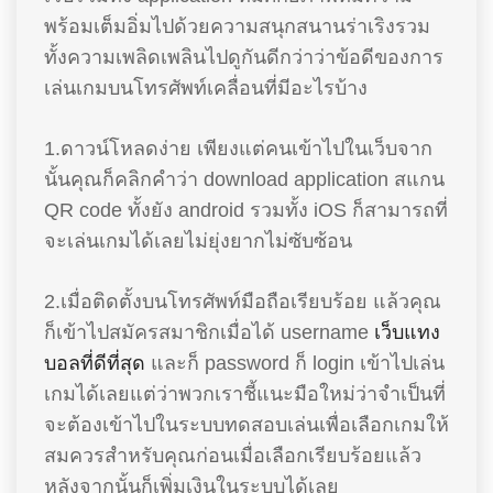
พร้อมเต็มอิ่มไปด้วยความสนุกสนานร่าเริงรวม
ทั้งความเพลิดเพลินไปดูกันดีกว่าว่าข้อดีของการ
เล่นเกมบนโทรศัพท์เคลื่อนที่มีอะไรบ้าง
1.ดาวน์โหลดง่าย เพียงแต่คนเข้าไปในเว็บจาก
นั้นคุณก็คลิกคำว่า download application สแกน
QR code ทั้งยัง android รวมทั้ง iOS ก็สามารถที่
จะเล่นเกมได้เลยไม่ยุ่งยากไม่ซับซ้อน
2.เมื่อติดตั้งบนโทรศัพท์มือถือเรียบร้อย แล้วคุณ
ก็เข้าไปสมัครสมาชิกเมื่อได้ username
เว็บแทง
บอลที่ดีที่สุด
และก็ password ก็ login เข้าไปเล่น
เกมได้เลยแต่ว่าพวกเราชี้แนะมือใหม่ว่าจำเป็นที่
จะต้องเข้าไปในระบบทดสอบเล่นเพื่อเลือกเกมให้
สมควรสำหรับคุณก่อนเมื่อเลือกเรียบร้อยแล้ว
หลังจากนั้นก็เพิ่มเงินในระบบได้เลย