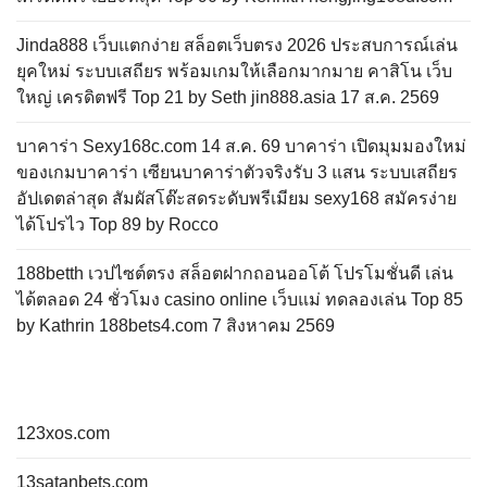
Jinda888 เว็บแตกง่าย สล็อตเว็บตรง 2026 ประสบการณ์เล่น
ยุคใหม่ ระบบเสถียร พร้อมเกมให้เลือกมากมาย คาสิโน เว็บ
ใหญ่ เครดิตฟรี Top 21 by Seth jin888.asia 17 ส.ค. 2569
บาคาร่า Sexy168c.com 14 ส.ค. 69 บาคาร่า เปิดมุมมองใหม่
ของเกมบาคาร่า เซียนบาคาร่าตัวจริงรับ 3 แสน ระบบเสถียร
อัปเดตล่าสุด สัมผัสโต๊ะสดระดับพรีเมียม sexy168 สมัครง่าย
ได้โปรไว Top 89 by Rocco
188betth เวปไซต์ตรง สล็อตฝากถอนออโต้ โปรโมชั่นดี เล่น
ได้ตลอด 24 ชั่วโมง casino online เว็บแม่ ทดลองเล่น Top 85
by Kathrin 188bets4.com 7 สิงหาคม 2569
123xos.com
13satanbets.com