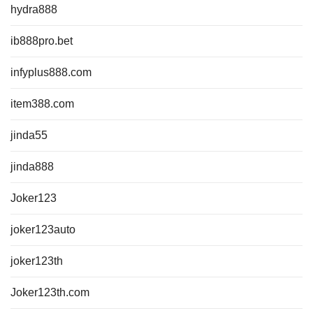
hydra888
ib888pro.bet
infyplus888.com
item388.com
jinda55
jinda888
Joker123
joker123auto
joker123th
Joker123th.com