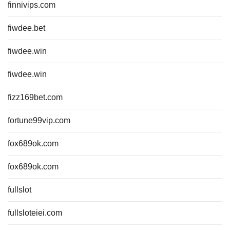
finnivips.com
fiwdee.bet
fiwdee.win
fiwdee.win
fizz169bet.com
fortune99vip.com
fox689ok.com
fox689ok.com
fullslot
fullsloteiei.com