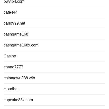
bwvip4.com
cafe444
carlo999.net
cashgame168
cashgame168x.com
Casino
chang7777
chinatown888.win
cloudbet
cupcake88x.com