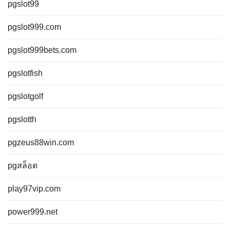
pgslot99
pgslot999.com
pgslot999bets.com
pgslotfish
pgslotgolf
pgslotth
pgzeus88win.com
pgสล็อต
play97vip.com
power999.net