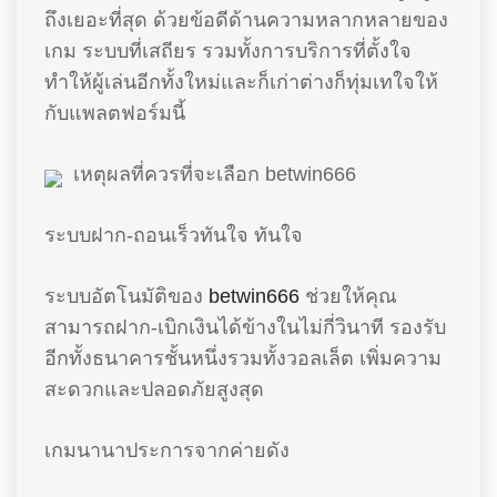
ถึงเยอะที่สุด ด้วยข้อดีด้านความหลากหลายของ
เกม ระบบที่เสถียร รวมทั้งการบริการที่ตั้งใจ
ทำให้ผู้เล่นอีกทั้งใหม่และก็เก่าต่างก็ทุ่มเทใจให้
กับแพลตฟอร์มนี้
เหตุผลที่ควรที่จะเลือก betwin666
ระบบฝาก-ถอนเร็วทันใจ ทันใจ
ระบบอัตโนมัติของ
betwin666
ช่วยให้คุณ
สามารถฝาก-เบิกเงินได้ข้างในไม่กี่วินาที รองรับ
อีกทั้งธนาคารชั้นหนึ่งรวมทั้งวอลเล็ต เพิ่มความ
สะดวกและปลอดภัยสูงสุด
เกมนานาประการจากค่ายดัง