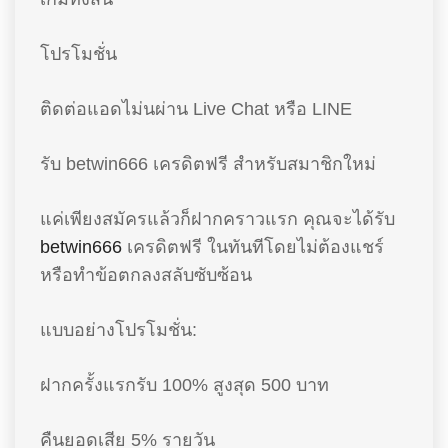
โปรโมชั่น
ติดต่อแอดไม่นผ่าน Live Chat หรือ LINE
รับ betwin666 เครดิตฟรี สำหรับสมาชิกใหม่
แค่เพียงสมัครแล้วก็ฝากคราวแรก คุณจะได้รับ
betwin666
เครดิตฟรี ในทันทีโดยไม่ต้องแชร์
หรือทำข้อตกลงสลับซับซ้อน
แบบอย่างโปรโมชั่น:
ฝากครั้งแรกรับ 100% สูงสุด 500 บาท
คืนยอดเสีย 5% รายวัน