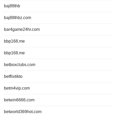
baj88thb
baj88thbz.com
bar4game24hr.com
bbp168.me
bbp168.me
betboxclubs.com
betflixtikto
betm4vip.com
betwin6666.com
betworld369hot.com