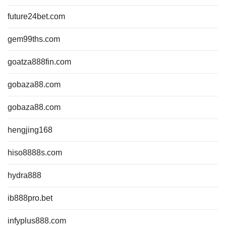
future24bet.com
gem99ths.com
goatza888fin.com
gobaza88.com
gobaza88.com
hengjing168
hiso8888s.com
hydra888
ib888pro.bet
infyplus888.com