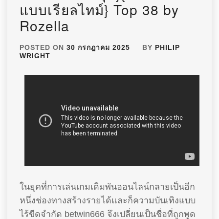
แบบเรียลไทม์} Top 38 by
Rozella
POSTED ON
30 กรกฎาคม 2025
BY
PHILIP
WRIGHT
ในยุคที่การเล่นเกมเดิมพันออนไลน์กลายเป็นอีก
หนึ่งช่องทางสร้างรายได้และก็ความบันเทิงแบบ
ไร้ขีดจำกัด betwin666 จึงเปลี่ยนเป็นชื่อที่ถูกพูด