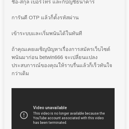
ชื่อ-สกุล เบอร์โทร และก็บัญชีธนาคาร
การันตี OTP แล้วก็ตั้งรหัสผ่าน
เข้าระบบและเริ่มพนันได้ในทันที
ถ้าคุณเคยเผชิญปัญหาเรื่องการสมัครเว็บไซต์
พนันมาก่อน betwin666 จะเปลี่ยนแปลง
ประสบการณ์ของคุณให้ราบรื่นแล้วก็เร็วทันใจ
กว่าเดิม