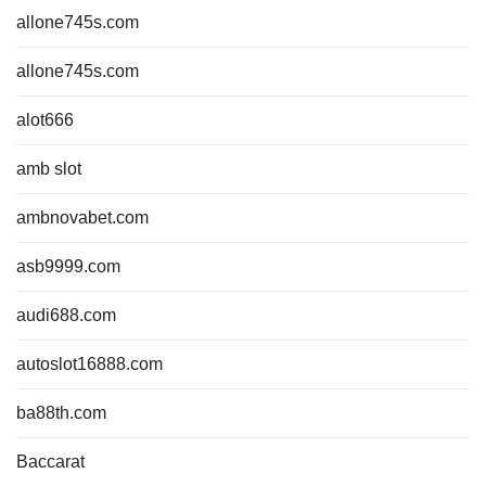
allone745s.com
allone745s.com
alot666
amb slot
ambnovabet.com
asb9999.com
audi688.com
autoslot16888.com
ba88th.com
Baccarat