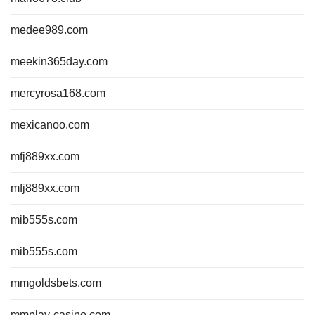
medee989.com
meekin365day.com
mercyrosa168.com
mexicanoo.com
mfj889xx.com
mfj889xx.com
mib555s.com
mib555s.com
mmgoldsbets.com
mmplay-casino.com