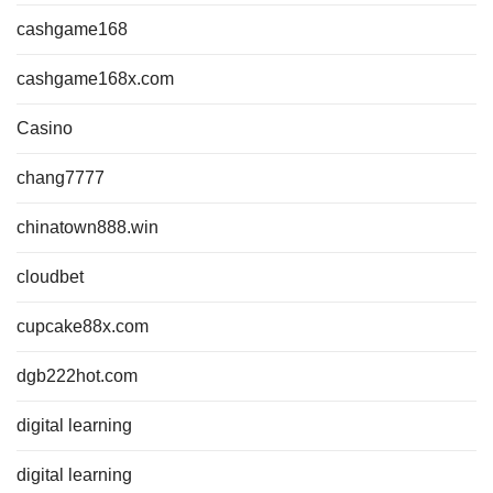
cashgame168
cashgame168x.com
Casino
chang7777
chinatown888.win
cloudbet
cupcake88x.com
dgb222hot.com
digital learning
digital learning