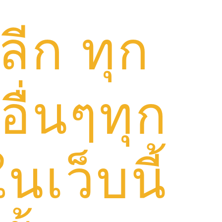
ลีก ทุก
ื่นๆทุก
เว็บนี้