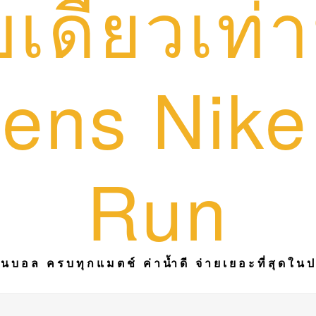
บเดียวเท่า
ns Nike
Run
ันบอล ครบทุกแมตช์ ค่าน้ำดี จ่ายเยอะที่สุดใ