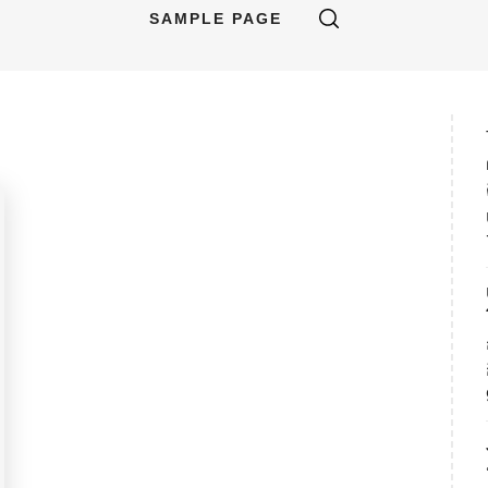
SAMPLE PAGE