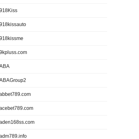
918Kiss
918kissauto
918kissme
9kpluss.com
ABA
ABAGroup2
abbet789.com
acebet789.com
aden168ss.com
adm789.info