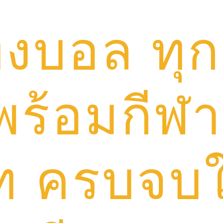
งบอล ทุก
ร้อมกีฬาอ
 ครบจบใน