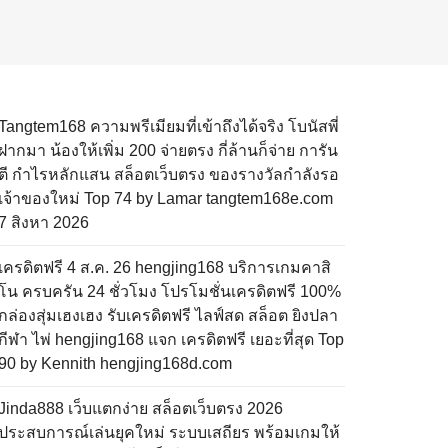
Tangtem168 ความพรีเมียมที่เข้าถึงได้จริง โบนัสพี่
ฝากมา น้องให้เพิ่ม 200 จ่ายตรง กี่ล้านก็จ่าย การัน
ตี กำไรหลักแสน สล็อตเว็บตรง ของรางวัลกำลังรอ
เจ้าของใหม่ Top 74 by Lamar tangtem168e.com
7 สิงหา 2026
เครดิตฟรี 4 ส.ค. 26 hengjing168 บริการเกมคาสิ
โน ครบครัน 24 ชั่วโมง โปรโมชั่นเครดิตฟรี 100%
กล่องสุ่มเฮงเฮง รับเครดิตฟรี ไลฟ์สด สล็อต ยิงปลา
กีฬา ไพ่ hengjing168 แจก เครดิตฟรี เยอะที่สุด Top
90 by Kennith hengjing168d.com
Jinda888 เว็บแตกง่าย สล็อตเว็บตรง 2026
ประสบการณ์เล่นยุคใหม่ ระบบเสถียร พร้อมเกมให้