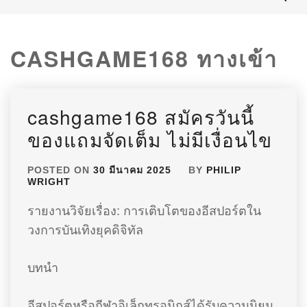
CASHGAME168 ทางเข้า
cashgame168 สมัครวันนี้
ของแถมจัดเต็ม ไม่มีเงื่อนไข
POSTED ON
30 มีนาคม 2025
BY
PHILIP
WRIGHT
รายงานวิจัยเรื่อง: การเติบโตของอีสปอร์ตใน
วงการบันเทิงยุคดิจิทัล
บทนำ
อีสปอร์ตหรือกีฬาอิเล็กทรอนิกส์ได้รับความนิยม