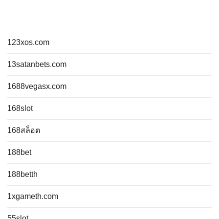
123xos.com
13satanbets.com
1688vegasx.com
168slot
168สล็อต
188bet
188betth
1xgameth.com
55slot