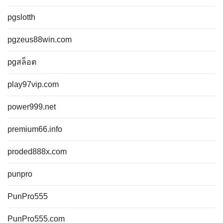
pgslotth
pgzeus88win.com
pgสล็อต
play97vip.com
power999.net
premium66.info
proded888x.com
punpro
PunPro555
PunPro555.com