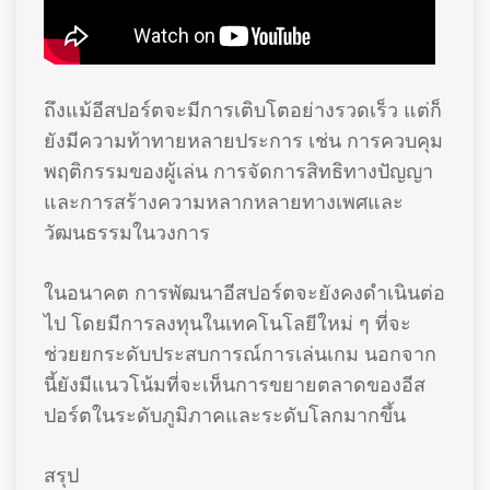
ถึงแม้อีสปอร์ตจะมีการเติบโตอย่างรวดเร็ว แต่ก็
ยังมีความท้าทายหลายประการ เช่น การควบคุม
พฤติกรรมของผู้เล่น การจัดการสิทธิทางปัญญา
และการสร้างความหลากหลายทางเพศและ
วัฒนธรรมในวงการ
ในอนาคต การพัฒนาอีสปอร์ตจะยังคงดำเนินต่อ
ไป โดยมีการลงทุนในเทคโนโลยีใหม่ ๆ ที่จะ
ช่วยยกระดับประสบการณ์การเล่นเกม นอกจาก
นี้ยังมีแนวโน้มที่จะเห็นการขยายตลาดของอีส
ปอร์ตในระดับภูมิภาคและระดับโลกมากขึ้น
สรุป