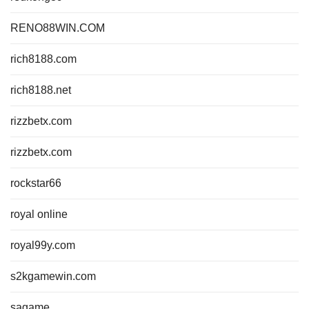
RENO88WIN.COM
rich8188.com
rich8188.net
rizzbetx.com
rizzbetx.com
rockstar66
royal online
royal99y.com
s2kgamewin.com
sagame