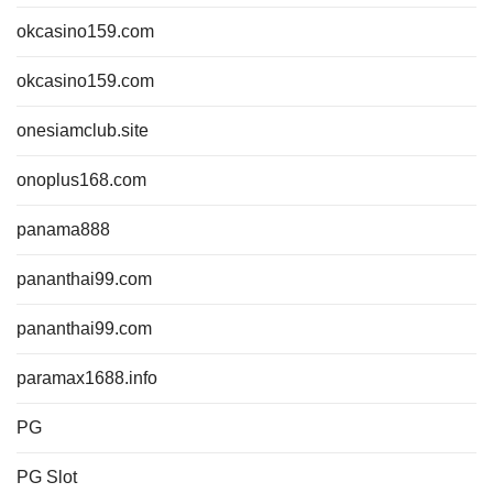
okcasino159.com
okcasino159.com
onesiamclub.site
onoplus168.com
panama888
pananthai99.com
pananthai99.com
paramax1688.info
PG
PG Slot