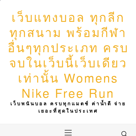
Skip
to
เว็บแทงบอล ทุกลีก
content
ทุกสนาม พร้อมกีฬา
อื่นๆทุกประเภท ครบ
จบในเว็บนี้เว็บเดียว
เท่านั้น Womens
Nike Free Run
เว็บพนันบอล ครบทุกแมตช์ ค่าน้ำดี จ่าย
เยอะที่สุดในประเทศ
Primary
Menu