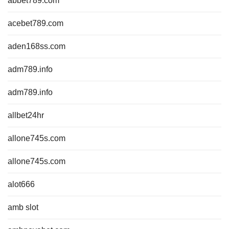
abbet789.com
acebet789.com
aden168ss.com
adm789.info
adm789.info
allbet24hr
allone745s.com
allone745s.com
alot666
amb slot