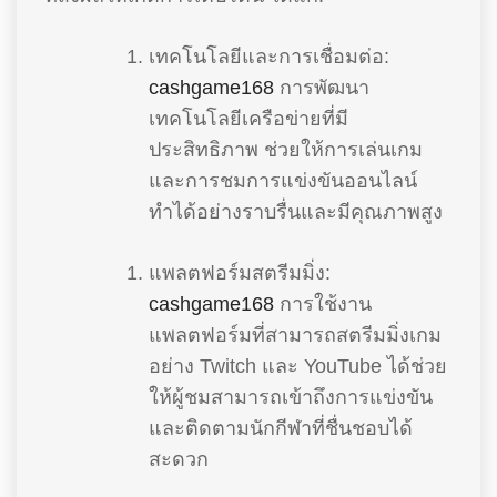
เทคโนโลยีและการเชื่อมต่อ:
cashgame168
การพัฒนา
เทคโนโลยีเครือข่ายที่มี
ประสิทธิภาพ ช่วยให้การเล่นเกม
และการชมการแข่งขันออนไลน์
ทำได้อย่างราบรื่นและมีคุณภาพสูง
แพลตฟอร์มสตรีมมิ่ง:
cashgame168
การใช้งาน
แพลตฟอร์มที่สามารถสตรีมมิ่งเกม
อย่าง Twitch และ YouTube ได้ช่วย
ให้ผู้ชมสามารถเข้าถึงการแข่งขัน
และติดตามนักกีฬาที่ชื่นชอบได้
สะดวก