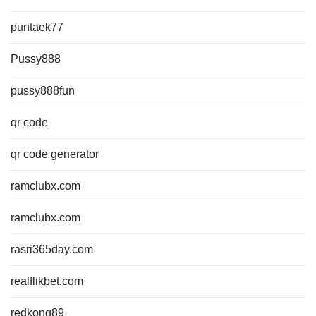
puntaek77
Pussy888
pussy888fun
qr code
qr code generator
ramclubx.com
ramclubx.com
rasri365day.com
realflikbet.com
redkong89