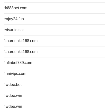
dr888bet.com
enjoy24.fun
erisauto.site
fcharoenkit168.com
fcharoenkit168.com
finfinbet789.com
finnivips.com
fiwdee.bet
fiwdee.win
fiwdee.win