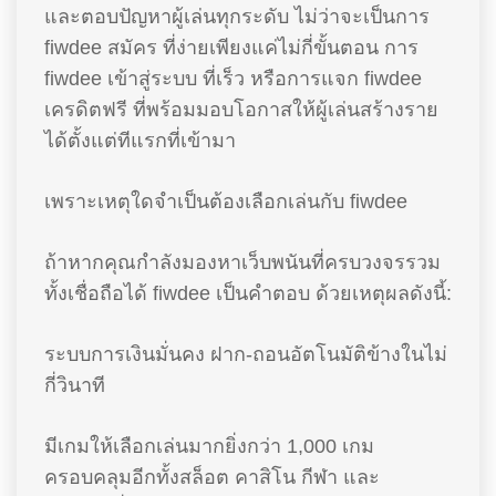
และตอบปัญหาผู้เล่นทุกระดับ ไม่ว่าจะเป็นการ
fiwdee สมัคร ที่ง่ายเพียงแค่ไม่กี่ขั้นตอน การ
fiwdee เข้าสู่ระบบ ที่เร็ว หรือการแจก fiwdee
เครดิตฟรี ที่พร้อมมอบโอกาสให้ผู้เล่นสร้างราย
ได้ตั้งแต่ทีแรกที่เข้ามา
เพราะเหตุใดจำเป็นต้องเลือกเล่นกับ fiwdee
ถ้าหากคุณกำลังมองหาเว็บพนันที่ครบวงจรรวม
ทั้งเชื่อถือได้ fiwdee เป็นคำตอบ ด้วยเหตุผลดังนี้:
ระบบการเงินมั่นคง ฝาก-ถอนอัตโนมัติข้างในไม่
กี่วินาที
มีเกมให้เลือกเล่นมากยิ่งกว่า 1,000 เกม
ครอบคลุมอีกทั้งสล็อต คาสิโน กีฬา และ