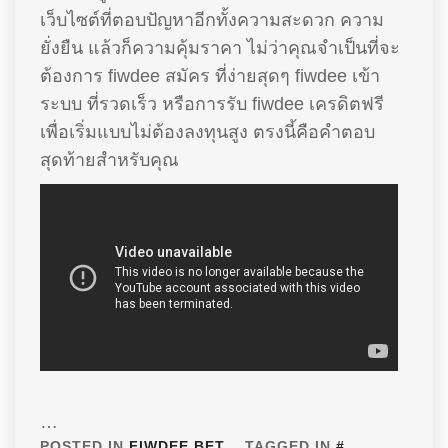
เว็บไซต์ที่ตอบปัญหาอีกทั้งความสะดวก ความ
ยั่งยืน แล้วก็ความคุ้มราคา ไม่ว่าคุณจำเป็นที่จะ
ต้องการ fiwdee สมัคร ที่ง่ายสุดๆ fiwdee เข้า
ระบบ ที่รวดเร็ว หรือการรับ fiwdee เครดิตฟรี
เพื่อเริ่มแบบไม่ต้องลงทุนสูง ตรงนี้คือคำตอบ
สุดท้ายสำหรับคุณ
…
POSTED IN
FIWDEE.BET
TAGGED IN