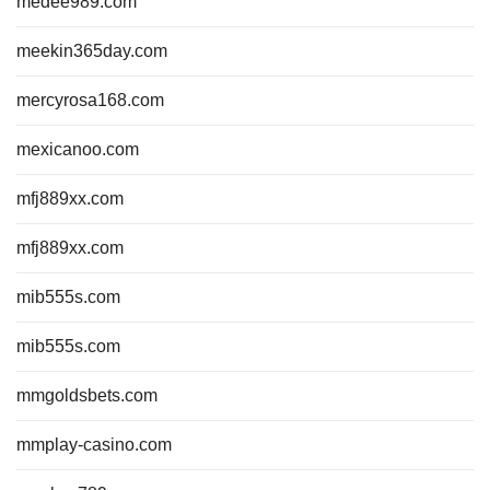
medee989.com
meekin365day.com
mercyrosa168.com
mexicanoo.com
mfj889xx.com
mfj889xx.com
mib555s.com
mib555s.com
mmgoldsbets.com
mmplay-casino.com