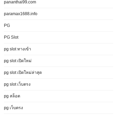
pananthai99.com
paramax1688.info
PG
PG Slot
pg slot ทางเข้า
pg slot เปิดใหม่
pg slot เปิดใหม่ล่าสุด
pg slot เว็บตรง
pg สล็อต
pg เว็บตรง