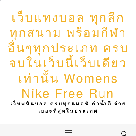
Skip
to
เว็บแทงบอล ทุกลีก
content
ทุกสนาม พร้อมกีฬา
อื่นๆทุกประเภท ครบ
จบในเว็บนี้เว็บเดียว
เท่านั้น Womens
Nike Free Run
เว็บพนันบอล ครบทุกแมตช์ ค่าน้ำดี จ่าย
เยอะที่สุดในประเทศ
Primary
Menu