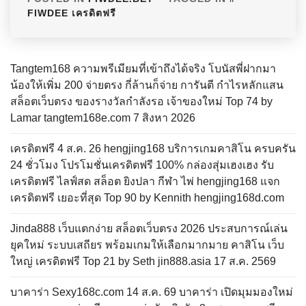
FIWDEE เครดิตฟรี
Tangtem168 ความพรีเมียมที่เข้าถึงได้จริง โบนัสพี่ฝากมา
น้องให้เพิ่ม 200 จ่ายตรง กี่ล้านก็จ่าย การันตี กำไรหลักแสน
สล็อตเว็บตรง ของรางวัลกำลังรอ เจ้าของใหม่ Top 74 by
Lamar tangtem168e.com 7 สิงหา 2026
เครดิตฟรี 4 ส.ค. 26 hengjing168 บริการเกมคาสิโน ครบครัน
24 ชั่วโมง โปรโมชั่นเครดิตฟรี 100% กล่องสุ่มเฮงเฮง รับ
เครดิตฟรี ไลฟ์สด สล็อต ยิงปลา กีฬา ไพ่ hengjing168 แจก
เครดิตฟรี เยอะที่สุด Top 90 by Kennith hengjing168d.com
Jinda888 เว็บแตกง่าย สล็อตเว็บตรง 2026 ประสบการณ์เล่น
ยุคใหม่ ระบบเสถียร พร้อมเกมให้เลือกมากมาย คาสิโน เว็บ
ใหญ่ เครดิตฟรี Top 21 by Seth jin888.asia 17 ส.ค. 2569
บาคาร่า Sexy168c.com 14 ส.ค. 69 บาคาร่า เปิดมุมมองใหม่