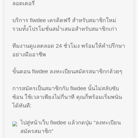
ลอตเตอรี่
บริการ fiwdee เครดิตฟรี สำหรับสมาชิกใหม่
รวมทั้งโปรโมชั่นสม่ำเสมอสำหรับสมาชิกเก่า
ทีมงานดูแลตลอด 24 ชั่วโมง พร้อมให้คำปรึกษา
อย่างมืออาชีพ
ขั้นตอน fiwdee ลงทะเบียนสมัครสมาชิกกล้วยๆ
การสมัครเป็นสมาชิกกับ fiwdee นั้นไม่สลับซับ
ซ้อน ใช้เวลาเพียงไม่กี่นาที คุณก็พร้อมเริ่มพนัน
ได้ทันที:
ไปสู่หน้าเว็บ fiwdee แล้วกดปุ่ม “ลงทะเบียน
สมัครสมาชิก”