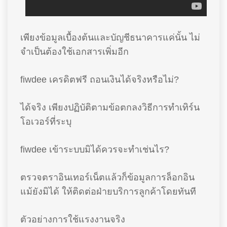
เพียงข้อมูลเบื้องต้นและบัญชีธนาคารแค่นั้น ไม่
จำเป็นต้องใช้เอกสารเพิ่มอีก
fiwdee เครดิตฟรี ถอนเงินได้จริงหรือไม่?
ได้จริง เพียงปฏิบัติตามข้อตกลงวิธีการทำเทิร์น
โอเวอร์ที่ระบุ
fiwdee เข้าระบบมิได้ควรจะทำเช่นไร?
ตรวจตราอินเทอร์เน็ตแล้วก็ข้อมูลการล็อกอิน
แม้ยังมิได้ ให้ติดต่อฝ่ายบริการลูกค้าโดยทันที
ตัวอย่างการใช้แรงงานจริง