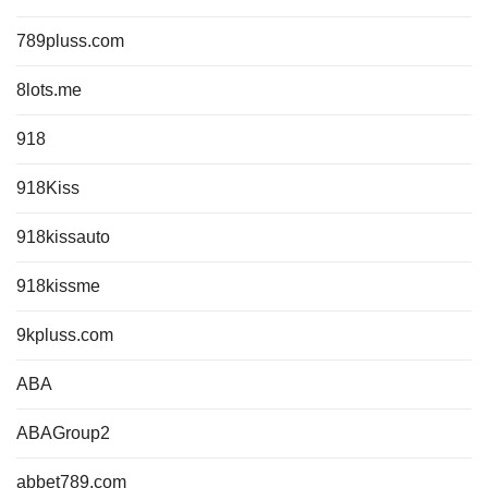
789pluss.com
8lots.me
918
918Kiss
918kissauto
918kissme
9kpluss.com
ABA
ABAGroup2
abbet789.com