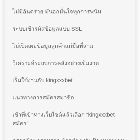
ไม่มีอันตราย มั่นอกมั่นใจทุกการพนัน
ระบบเข้ารหัสข้อมูลแบบ SSL
ไม่เปิดเผยข้อมูลลูกค้าแก่มือที่สาม
วิเคราะห์ระบบการคลังอย่างเข้มงวด
เริ่มใช้งานกับ kingxxxbet
แนวทางการสมัครสมาชิก
เข้าที่เข้าทางเว็บไซต์แล้วเลือก “kingxxxbet
สมัคร”