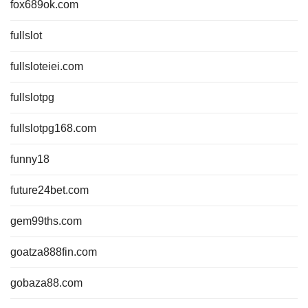
fox689ok.com
fullslot
fullsloteiei.com
fullslotpg
fullslotpg168.com
funny18
future24bet.com
gem99ths.com
goatza888fin.com
gobaza88.com