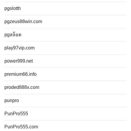
pgslotth
pgzeus88win.com
pgสล็อต
play97vip.com
power999.net
premium66.info
proded888x.com
punpro
PunPro555
PunPro555.com