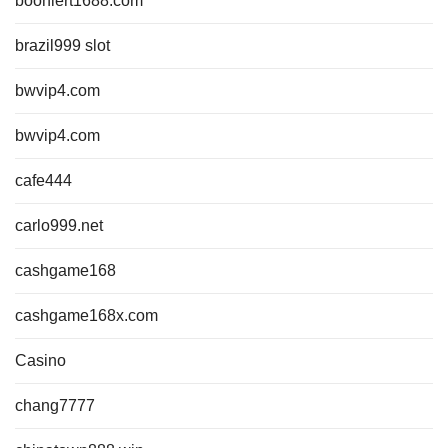
boonlert1688.com
brazil999 slot
bwvip4.com
bwvip4.com
cafe444
carlo999.net
cashgame168
cashgame168x.com
Casino
chang7777