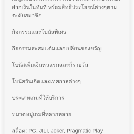
ฝากเงินในทันที พร้อมสิทธิประโยชน์ต่างๆตาม
ระดับสมาชิก
กิจกรรมและโบนัสพิเศษ
กิจกรรมสะสมแต้มแลกเปลี่ยนของขวัญ
โบนัสเพิ่มเงินหนแรกและก็รายวัน
โบนัสวันเกิดและเทศกาลต่างๆ
ประเภทเกมที่ให้บริการ
หมวดหมู่เกมที่หลากหลาย
สล็อต: PG, JILI, Joker, Pragmatic Play