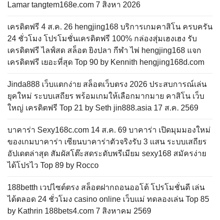
Lamar tangtem168e.com 7 สิงหา 2026
เครดิตฟรี 4 ส.ค. 26 hengjing168 บริการเกมคาสิโน ครบครัน
24 ชั่วโมง โปรโมชั่นเครดิตฟรี 100% กล่องสุ่มเฮงเฮง รับ
เครดิตฟรี ไลฟ์สด สล็อต ยิงปลา กีฬา ไพ่ hengjing168 แจก
เครดิตฟรี เยอะที่สุด Top 90 by Kennith hengjing168d.com
Jinda888 เว็บแตกง่าย สล็อตเว็บตรง 2026 ประสบการณ์เล่น
ยุคใหม่ ระบบเสถียร พร้อมเกมให้เลือกมากมาย คาสิโน เว็บ
ใหญ่ เครดิตฟรี Top 21 by Seth jin888.asia 17 ส.ค. 2569
บาคาร่า Sexy168c.com 14 ส.ค. 69 บาคาร่า เปิดมุมมองใหม่
ของเกมบาคาร่า เซียนบาคาร่าตัวจริงรับ 3 แสน ระบบเสถียร
อัปเดตล่าสุด สัมผัสโต๊ะสดระดับพรีเมียม sexy168 สมัครง่าย
ได้โปรไว Top 89 by Rocco
188betth เวปไซต์ตรง สล็อตฝากถอนออโต้ โปรโมชั่นดี เล่น
ได้ตลอด 24 ชั่วโมง casino online เว็บแม่ ทดลองเล่น Top 85
by Kathrin 188bets4.com 7 สิงหาคม 2569