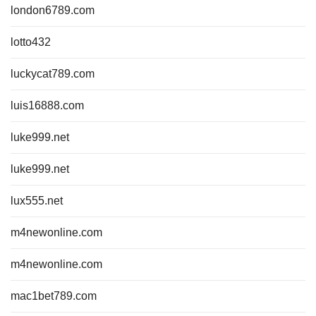
london6789.com
lotto432
luckycat789.com
luis16888.com
luke999.net
luke999.net
lux555.net
m4newonline.com
m4newonline.com
mac1bet789.com