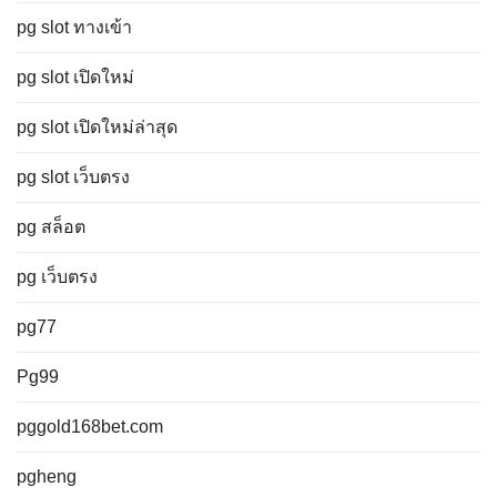
pg slot ทางเข้า
pg slot เปิดใหม่
pg slot เปิดใหม่ล่าสุด
pg slot เว็บตรง
pg สล็อต
pg เว็บตรง
pg77
Pg99
pggold168bet.com
pgheng