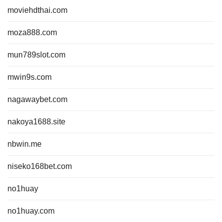
moviehdthai.com
moza888.com
mun789slot.com
mwin9s.com
nagawaybet.com
nakoya1688.site
nbwin.me
niseko168bet.com
no1huay
no1huay.com