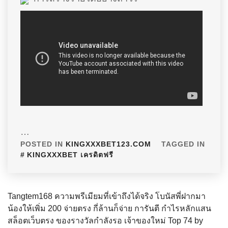
…
POSTED IN
KINGXXXBET123.COM
TAGGED IN
KINGXXXBET เครดิตฟรี
Tangtem168 ความพรีเมียมที่เข้าถึงได้จริง โบนัสพี่ฝากมา
น้องให้เพิ่ม 200 จ่ายตรง กี่ล้านก็จ่าย การันตี กำไรหลักแสน
สล็อตเว็บตรง ของรางวัลกำลังรอ เจ้าของใหม่ Top 74 by