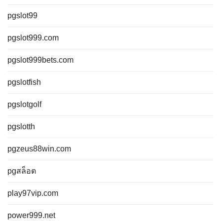
pgslot99
pgslot999.com
pgslot999bets.com
pgslotfish
pgslotgolf
pgslotth
pgzeus88win.com
pgสล็อต
play97vip.com
power999.net