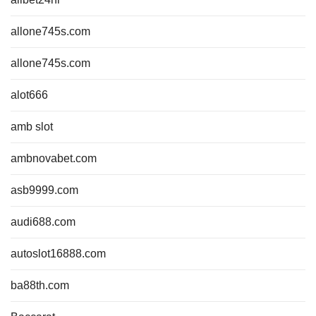
allone745s.com
allone745s.com
alot666
amb slot
ambnovabet.com
asb9999.com
audi688.com
autoslot16888.com
ba88th.com