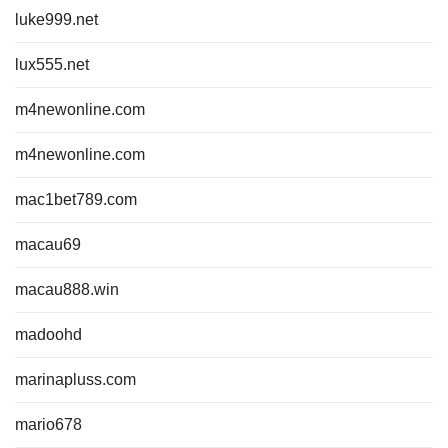
luke999.net
lux555.net
m4newonline.com
m4newonline.com
mac1bet789.com
macau69
macau888.win
madoohd
marinapluss.com
mario678