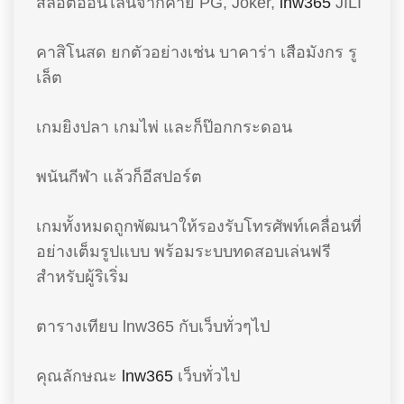
สล็อตออนไลน์จากค่าย PG, Joker,
lnw365
JILI
คาสิโนสด ยกตัวอย่างเช่น บาคาร่า เสือมังกร รู
เล็ต
เกมยิงปลา เกมไพ่ และก็ป๊อกกระดอน
พนันกีฬา แล้วก็อีสปอร์ต
เกมทั้งหมดถูกพัฒนาให้รองรับโทรศัพท์เคลื่อนที่
อย่างเต็มรูปแบบ พร้อมระบบทดสอบเล่นฟรี
สำหรับผู้ริเริ่ม
ตารางเทียบ lnw365 กับเว็บทั่วๆไป
คุณลักษณะ
lnw365
เว็บทั่วไป