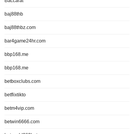
Baccarat
baj88thb
baj88thbz.com
bar4game24hr.com
bbp168.me
bbp168.me
betboxclubs.com
betflixtikto
betm4vip.com
betwin6666.com