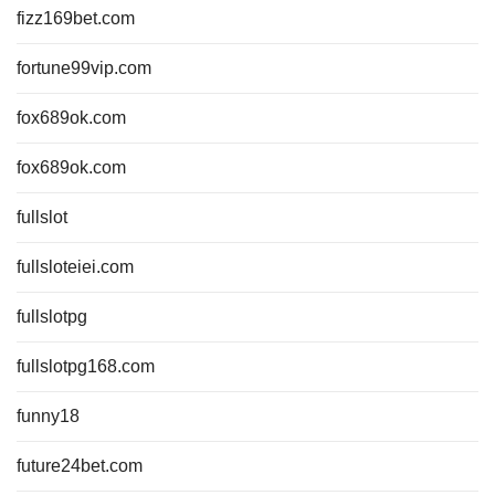
fizz169bet.com
fortune99vip.com
fox689ok.com
fox689ok.com
fullslot
fullsloteiei.com
fullslotpg
fullslotpg168.com
funny18
future24bet.com