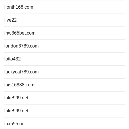
lionth168.com
live22
lnw365bet.com
london6789.com
lotto432
luckycat789.com
luis16888.com
luke999.net
luke999.net
lux555.net