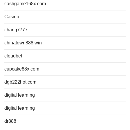
cashgame168x.com
Casino
chang7777
chinatown888.win
cloudbet
cupcake88x.com
dgb222hot.com
digital learning
digital learning
dr888