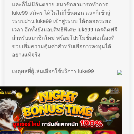
และก็ไม่มีอันตราย สมาชิกสามารถทำการ
luke99 สมัคร ได้ในไม่กี่ขั้นตอน และก็เข้าสู่
ระบบผ่าน luke99 เข้าสู่ระบบ ได้ตลอดระยะ
เวลา อีกทั้งยังมอบสิทธิพิเศษ
luke99
เครดิตฟรี
สำหรับสมาชิกใหม่ พร้อมโปรโมชั่นต่อเนื่องที่
ช่วยเพิ่มความคุ้มค่าสำหรับเพื่อการลงทุนได้
อย่างแท้จริง
เหตุผลที่ผู้เล่นเลือกใช้บริการ luke99