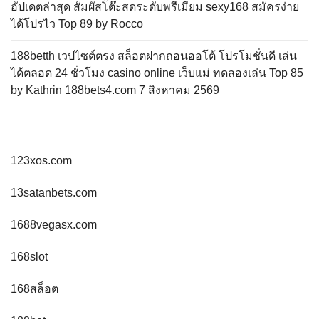
อัปเดตล่าสุด สัมผัสโต๊ะสดระดับพรีเมียม sexy168 สมัครง่าย
ได้โปรไว Top 89 by Rocco
188betth เวปไซต์ตรง สล็อตฝากถอนออโต้ โปรโมชั่นดี เล่น
ได้ตลอด 24 ชั่วโมง casino online เว็บแม่ ทดลองเล่น Top 85
by Kathrin 188bets4.com 7 สิงหาคม 2569
123xos.com
13satanbets.com
1688vegasx.com
168slot
168สล็อต