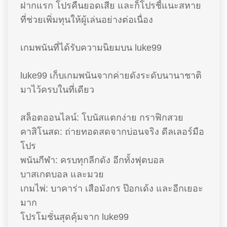
ฝากแรก โปรคืนยอดเสีย และก็โปรชี้แนะสหาย
ที่ช่วยเพิ่มทุนให้ผู้เล่นอย่างต่อเนื่อง
เกมพนันที่ได้รับความนิยมบน luke99
luke99 เก็บเกมพนันจากค่ายดังระดับนานาชาติ
มาไว้ครบในที่เดียว
สล็อตออนไลน์: โบนัสแตกง่าย กราฟิกสวย
คาสิโนสด: ถ่ายทอดสดจากบ่อนจริง ดีลเลอร์มือ
โปร
พนันกีฬา: ครบทุกลีกดัง อีกทั้งฟุตบอล
บาสเกตบอล และมวย
เกมไพ่: บาคาร่า เสือมังกร ป๊อกเด้ง และอีกเยอะ
มาก
โปรโมชั่นสุดคุ้มจาก luke99