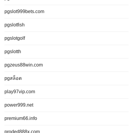
pgslot999bets.com
pgslotfish
pgslotgolf
pgslotth
pgzeus88win.com
pgสล็อต
play97vip.com
power999.net
premium66.info
proded888x.com