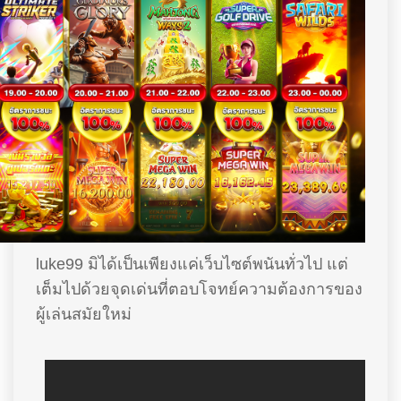
luke99 มิได้เป็นเพียงแค่เว็บไซต์พนันทั่วไป แต่
เต็มไปด้วยจุดเด่นที่ตอบโจทย์ความต้องการของ
ผู้เล่นสมัยใหม่