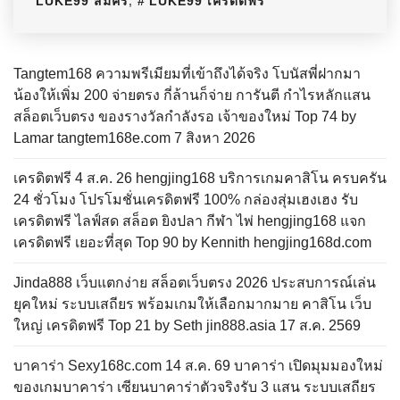
LUKE99 สมัคร
,
LUKE99 เครดิตฟรี
Tangtem168 ความพรีเมียมที่เข้าถึงได้จริง โบนัสพี่ฝากมา
น้องให้เพิ่ม 200 จ่ายตรง กี่ล้านก็จ่าย การันตี กำไรหลักแสน
สล็อตเว็บตรง ของรางวัลกำลังรอ เจ้าของใหม่ Top 74 by
Lamar tangtem168e.com 7 สิงหา 2026
เครดิตฟรี 4 ส.ค. 26 hengjing168 บริการเกมคาสิโน ครบครัน
24 ชั่วโมง โปรโมชั่นเครดิตฟรี 100% กล่องสุ่มเฮงเฮง รับ
เครดิตฟรี ไลฟ์สด สล็อต ยิงปลา กีฬา ไพ่ hengjing168 แจก
เครดิตฟรี เยอะที่สุด Top 90 by Kennith hengjing168d.com
Jinda888 เว็บแตกง่าย สล็อตเว็บตรง 2026 ประสบการณ์เล่น
ยุคใหม่ ระบบเสถียร พร้อมเกมให้เลือกมากมาย คาสิโน เว็บ
ใหญ่ เครดิตฟรี Top 21 by Seth jin888.asia 17 ส.ค. 2569
บาคาร่า Sexy168c.com 14 ส.ค. 69 บาคาร่า เปิดมุมมองใหม่
ของเกมบาคาร่า เซียนบาคาร่าตัวจริงรับ 3 แสน ระบบเสถียร