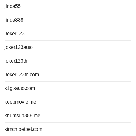
jinda55
jinda888
Joker123
joker123auto
joker123th
Joker123th.com
k1gt-auto.com
keepmovie.me
khumsup888.me
kimchibetbet.com