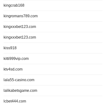
kingcrab168
kingromans789.com
kingxxxbet123.com
kingxxxbet123.com
kiss918
kitti999vip.com
ktv4sd.com
lala55-casino.com
lalikabetsgame.com
lcbet444.com