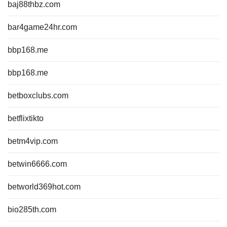
baj88thbz.com
bar4game24hr.com
bbp168.me
bbp168.me
betboxclubs.com
betflixtikto
betm4vip.com
betwin6666.com
betworld369hot.com
bio285th.com