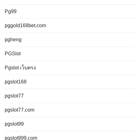
Pg99
pggold168bet.com
pgheng
PGSlot
Pgslot เว็บตรง
pgslot168
pgslot77
pgslot77.com
pgslot99
pgslot999.com