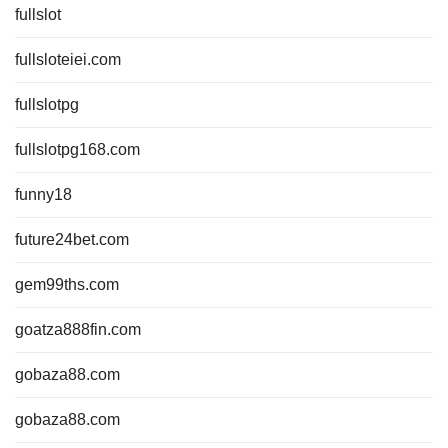
fullslot
fullsloteiei.com
fullslotpg
fullslotpg168.com
funny18
future24bet.com
gem99ths.com
goatza888fin.com
gobaza88.com
gobaza88.com