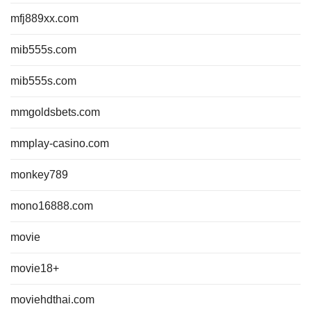
mfj889xx.com
mib555s.com
mib555s.com
mmgoldsbets.com
mmplay-casino.com
monkey789
mono16888.com
movie
movie18+
moviehdthai.com