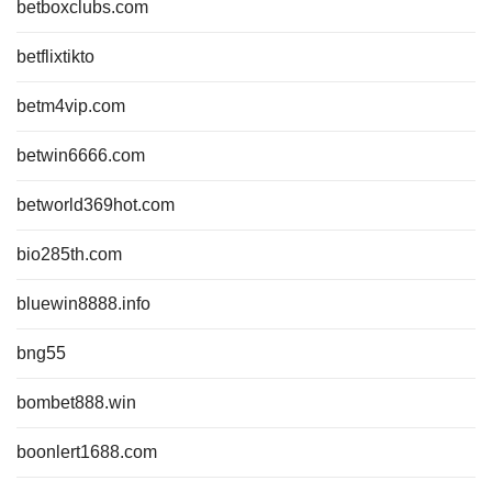
betboxclubs.com
betflixtikto
betm4vip.com
betwin6666.com
betworld369hot.com
bio285th.com
bluewin8888.info
bng55
bombet888.win
boonlert1688.com