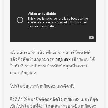
เมื่อสมัครเสร็จแล้ว เพียงกรอกเบอร์โทรศัพท์
แล้วก็รหัสผ่านก็สามารถ
mfj889x
เข้าระบบ ได้
ในทันที ระบบมีการเข้ารหัสข้อมูลเพื่อความ
ปลอดภัยสูงสุด
โปรโมชั่นและก็ mfj889x เครดิตฟรี
สิ่งที่ทำให้สมาชิกติดอกติดใจ mfj889x เยอะที่สุด
เป็นโปรโมชั่นที่คุ้ม โดยเฉพาะอย่างยิ่ง mfj889x