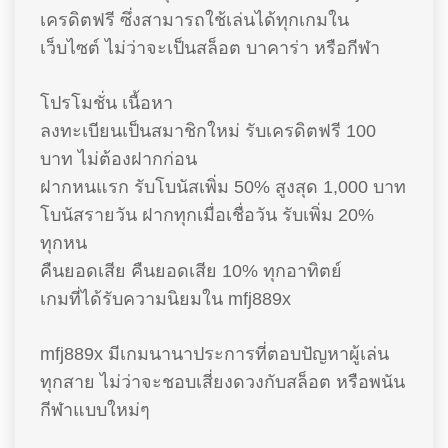
เครดิตฟรี ซึ่งสามารถใช้เล่นได้ทุกเกมใน
เว็บไซต์ ไม่ว่าจะเป็นสล็อต บาคาร่า หรือกีฬา
โปรโมชั่น เนื้อหา
ลงทะเบียนเป็นสมาชิกใหม่ รับเครดิตฟรี 100
บาท ไม่ต้องฝากก่อน
ฝากหนแรก รับโบนัสเพิ่ม 50% สูงสุด 1,000 บาท
โบนัสรายวัน ฝากทุกเมื่อเชื่อวัน รับเพิ่ม 20%
ทุกหน
คืนยอดเสีย คืนยอดเสีย 10% ทุกอาทิตย์
เกมที่ได้รับความนิยมใน mfj889x
mfj889x มีเกมนานาประการที่ตอบปัญหาผู้เล่น
ทุกสาย ไม่ว่าจะชอบเสี่ยงดวงกับสล็อต หรือพนัน
กีฬาแบบใหม่ๆ