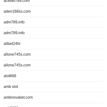
acebet789.com
aden168ss.com
adm789.info
adm789.info
allbet24hr
allone745s.com
allone745s.com
alot666
amb slot
ambnovabet.com