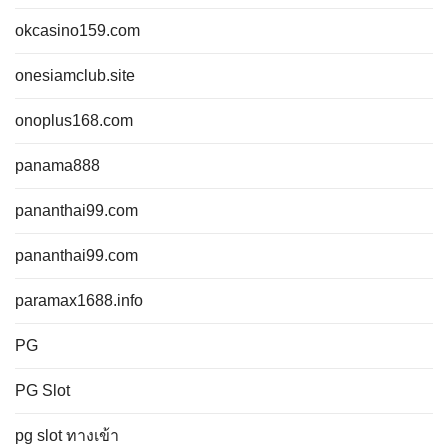
okcasino159.com
onesiamclub.site
onoplus168.com
panama888
pananthai99.com
pananthai99.com
paramax1688.info
PG
PG Slot
pg slot ทางเข้า