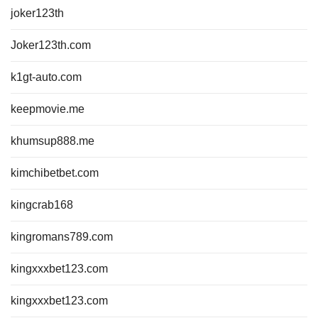
joker123th
Joker123th.com
k1gt-auto.com
keepmovie.me
khumsup888.me
kimchibetbet.com
kingcrab168
kingromans789.com
kingxxxbet123.com
kingxxxbet123.com