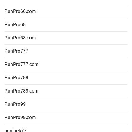
PunPro66.com
PunPro68
PunPro68.com
PunPro777
PunPro777.com
PunPro789
PunPro789.com
PunPro99
PunPro99.com
puntaek77