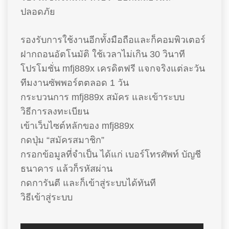
ปลอดภัย
รองรับการใช้งานอีกทั้งมือถือและก็คอมพิวเตอร์
ฝากถอนอัตโนมัติ ใช้เวลาไม่เกิน 30 วินาที
โปรโมชั่น mfj889x เครดิตฟรี แจกจริงแต่ละวัน
ทีมงานซัพพอร์ตตลอด 1 วัน
กระบวนการ mfj889x สมัคร และเข้าระบบ
วิธีการลงทะเบียน
เข้าเว็บไซต์หลักของ mfj889x
กดปุ่ม “สมัครสมาชิก”
กรอกข้อมูลที่จำเป็น ได้แก่ เบอร์โทรศัพท์ บัญชี
ธนาคาร แล้วก็รหัสผ่าน
กดการันตี และก็เข้าสู่ระบบได้ทันที
วิธีเข้าสู่ระบบ