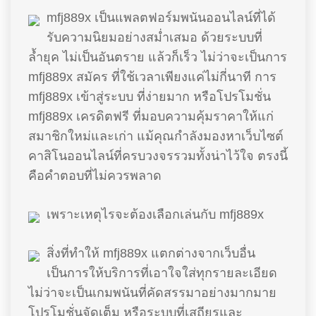
mfj889x เป็นแพลตฟอร์มพนันออนไลน์ที่ได้
รับความนิยมอย่างสม่ำเสมอ ด้วยระบบที่
ล้ำยุค ไม่เป็นอันตราย แล้วก็เร็ว ไม่ว่าจะเป็นการ
mfj889x สมัคร ที่ใช้เวลาเพียงแค่ไม่กี่นาที การ
mfj889x เข้าสู่ระบบ ที่ง่ายมาก หรือโปรโมชั่น
mfj889x เครดิตฟรี ที่มอบความคุ้มราคาให้แก่
สมาชิกใหม่และเก่า แม้คุณกำลังมองหาเว็บไซต์
คาสิโนออนไลน์ที่ครบวงจรรวมทั้งน่าไว้ใจ ตรงนี้
คือคำตอบที่ไม่ควรพลาด
เพราะเหตุไรจะต้องเลือกเล่นกับ mfj889x
สิ่งที่ทำให้ mfj889x แตกต่างจากเว็บอื่น
เป็นการให้บริการที่เอาใจใส่ทุกรายละเอียด
ไม่ว่าจะเป็นเกมพนันที่คัดสรรมาอย่างมากมาย
โปรโมชั่นจัดเต็ม หรือระบบที่เสถียรและ