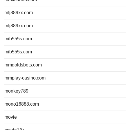
mfj889xx.com
mfj889xx.com
mib555s.com
mib555s.com
mmgoldsbets.com
mmplay-casino.com
monkey789
mono16888.com
movie