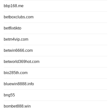
bbp168.me
betboxclubs.com
betflixtikto
betm4vip.com
betwin6666.com
betworld369hot.com
bio285th.com
bluewin8888.info
bng55
bombet888.win