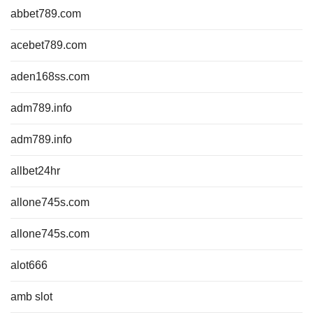
abbet789.com
acebet789.com
aden168ss.com
adm789.info
adm789.info
allbet24hr
allone745s.com
allone745s.com
alot666
amb slot