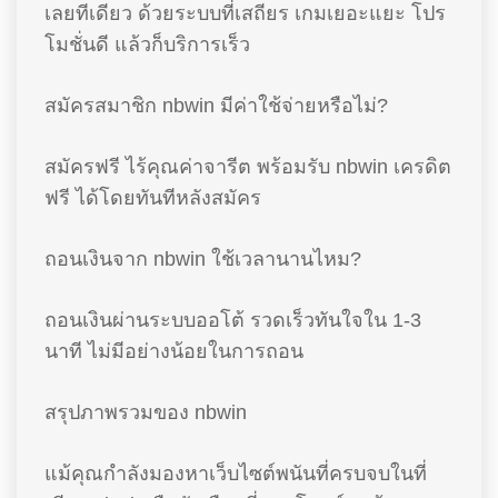
เลยทีเดียว ด้วยระบบที่เสถียร เกมเยอะแยะ โปร
โมชั่นดี แล้วก็บริการเร็ว
สมัครสมาชิก nbwin มีค่าใช้จ่ายหรือไม่?
สมัครฟรี ไร้คุณค่าจารีต พร้อมรับ nbwin เครดิต
ฟรี ได้โดยทันทีหลังสมัคร
ถอนเงินจาก nbwin ใช้เวลานานไหม?
ถอนเงินผ่านระบบออโต้ รวดเร็วทันใจใน 1-3
นาที ไม่มีอย่างน้อยในการถอน
สรุปภาพรวมของ nbwin
แม้คุณกำลังมองหาเว็บไซต์พนันที่ครบจบในที่