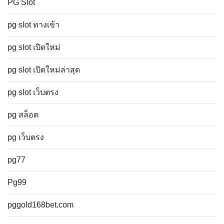
PG Slot
pg slot ทางเข้า
pg slot เปิดใหม่
pg slot เปิดใหม่ล่าสุด
pg slot เว็บตรง
pg สล็อต
pg เว็บตรง
pg77
Pg99
pggold168bet.com