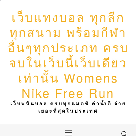
Skip
to
เว็บแทงบอล ทุกลีก
content
ทุกสนาม พร้อมกีฬา
อื่นๆทุกประเภท ครบ
จบในเว็บนี้เว็บเดียว
เท่านั้น Womens
Nike Free Run
เว็บพนันบอล ครบทุกแมตช์ ค่าน้ำดี จ่าย
เยอะที่สุดในประเทศ
Primary
Menu