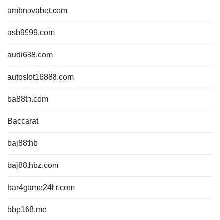
ambnovabet.com
asb9999.com
audi688.com
autoslot16888.com
ba88th.com
Baccarat
baj88thb
baj88thbz.com
bar4game24hr.com
bbp168.me