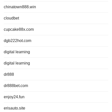
chinatown888.win
cloudbet
cupcake88x.com
dgb222hot.com
digital learning
digital learning
dr888
dr888bet.com
enjoy24.fun
erisauto.site