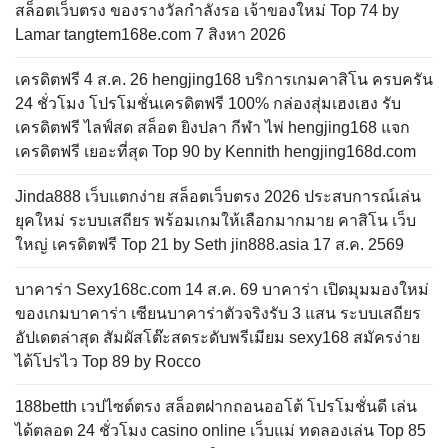
สล็อตเว็บตรง ของรางวัลกำลังรอ เจ้าของใหม่ Top 74 by
Lamar tangtem168e.com 7 สิงหา 2026
เครดิตฟรี 4 ส.ค. 26 hengjing168 บริการเกมคาสิโน ครบครัน
24 ชั่วโมง โปรโมชั่นเครดิตฟรี 100% กล่องสุ่มเฮงเฮง รับ
เครดิตฟรี ไลฟ์สด สล็อต ยิงปลา กีฬา ไพ่ hengjing168 แจก
เครดิตฟรี เยอะที่สุด Top 90 by Kennith hengjing168d.com
Jinda888 เว็บแตกง่าย สล็อตเว็บตรง 2026 ประสบการณ์เล่น
ยุคใหม่ ระบบเสถียร พร้อมเกมให้เลือกมากมาย คาสิโน เว็บ
ใหญ่ เครดิตฟรี Top 21 by Seth jin888.asia 17 ส.ค. 2569
บาคาร่า Sexy168c.com 14 ส.ค. 69 บาคาร่า เปิดมุมมองใหม่
ของเกมบาคาร่า เซียนบาคาร่าตัวจริงรับ 3 แสน ระบบเสถียร
อัปเดตล่าสุด สัมผัสโต๊ะสดระดับพรีเมียม sexy168 สมัครง่าย
ได้โปรไว Top 89 by Rocco
188betth เวปไซต์ตรง สล็อตฝากถอนออโต้ โปรโมชั่นดี เล่น
ได้ตลอด 24 ชั่วโมง casino online เว็บแม่ ทดลองเล่น Top 85