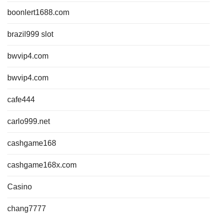
boonlert1688.com
brazil999 slot
bwvip4.com
bwvip4.com
cafe444
carlo999.net
cashgame168
cashgame168x.com
Casino
chang7777