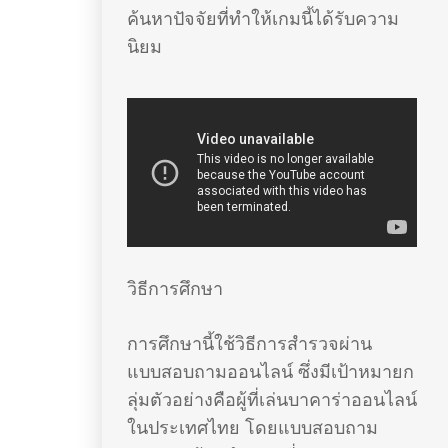
ค้นหาปัจจัยที่ทำให้เกมนี้ได้รับความ
นิยม
วิธีการศึกษา
การศึกษานี้ใช้วิธีการสำรวจผ่าน
แบบสอบถามออนไลน์ ซึ่งมีเป้าหมายก
ลุ่มตัวอย่างคือผู้ที่เล่นบาคาร่าออนไลน์
ในประเทศไทย โดยแบบสอบถาม