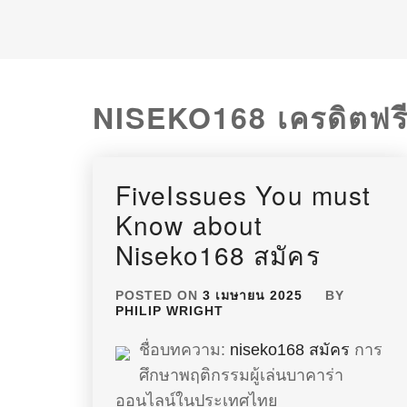
NISEKO168 เครดิตฟร
FiveIssues You must
Know about
Niseko168 สมัคร
POSTED ON
3 เมษายน 2025
BY
PHILIP WRIGHT
ชื่อบทความ:
niseko168 สมัคร
การ
ศึกษาพฤติกรรมผู้เล่นบาคาร่า
ออนไลน์ในประเทศไทย