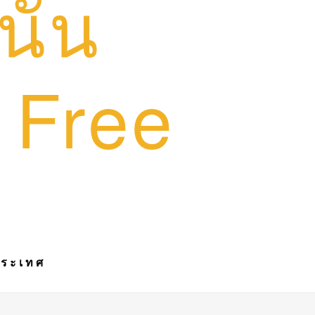
นั้น
 Free
นประเทศ