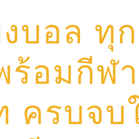
งบอล ทุก
ร้อมกีฬาอ
 ครบจบใน