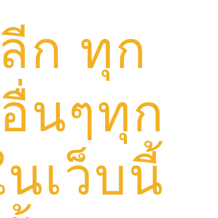
ลีก ทุก
ื่นๆทุก
เว็บนี้