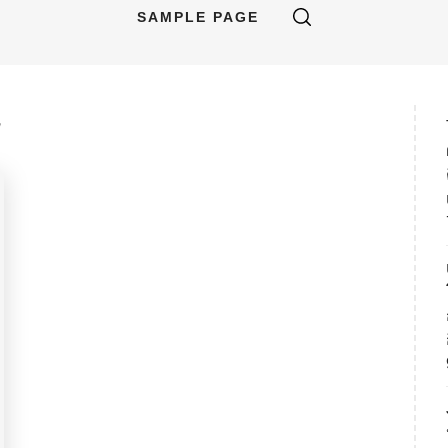
SAMPLE PAGE
ี