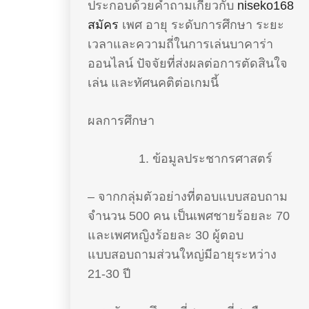
ประกอบด้วยคำถามเกี่ยวกับ
niseko168
สมัคร
เพศ อายุ ระดับการศึกษา ระยะ
เวลาและความถี่ในการเล่นบาคาร่า
ออนไลน์ ปัจจัยที่ส่งผลต่อการตัดสินใจ
เล่น และทัศนคติต่อเกมนี้
ผลการศึกษา
ข้อมูลประชากรศาสตร์
– จากกลุ่มตัวอย่างที่ตอบแบบสอบถาม
จำนวน 500 คน เป็นเพศชายร้อยละ 70
และเพศหญิงร้อยละ 30 ผู้ตอบ
แบบสอบถามส่วนใหญ่มีอายุระหว่าง
21-30 ปี