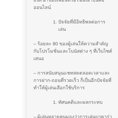
ออนไลน์
ปัจจัยที่มีอิทธิพลต่อการ
เล่น
– ร้อยละ 80 ของผู้เล่นให้ความสำคัญ
กับโปรโมชั่นและโบนัสต่าง ๆ ที่เว็บไซต์
เสนอ
– การสนับสนุนแชทสดตลอดเวลาและ
การฝาก-ถอนที่รวดเร็ว ก็เป็นอีกปัจจัยที่
ทำให้ผู้เล่นเลือกใช้บริการ
ทัศนคติและผลกระทบ
– ผู้เล่นหลายคนมองว่าการเล่นบาคาร่า