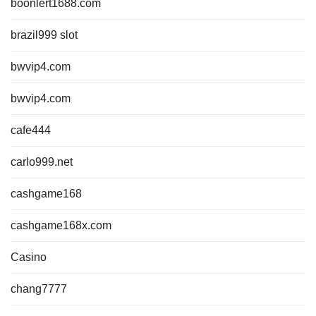
boonlert1688.com
brazil999 slot
bwvip4.com
bwvip4.com
cafe444
carlo999.net
cashgame168
cashgame168x.com
Casino
chang7777