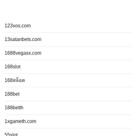
123xos.com
13satanbets.com
1688vegasx.com
168slot
168สล็อต
188bet
188betth
1xgameth.com
55slot