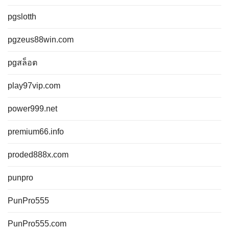
pgslotth
pgzeus88win.com
pgสล็อต
play97vip.com
power999.net
premium66.info
proded888x.com
punpro
PunPro555
PunPro555.com