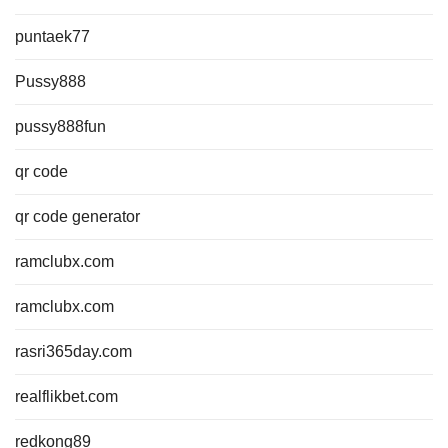
puntaek77
Pussy888
pussy888fun
qr code
qr code generator
ramclubx.com
ramclubx.com
rasri365day.com
realflikbet.com
redkong89