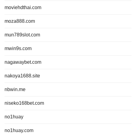
moviehdthai.com
moza888.com
mun789slot.com
mwin9s.com
nagawaybet.com
nakoya1688.site
nbwin.me
niseko168bet.com
no1huay
no1huay.com