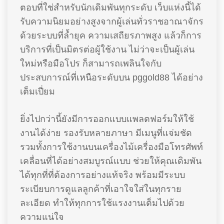
ตอบที่ใช่สำหรับนักเดิมพันทุกระดับ เว็บแห่งนี้ได้
รับความนิยมอย่างสูงจากผู้เล่นทั่วราชอาณาจักร
ด้วยระบบที่ล้ำยุค ความเสถียรภาพสูง แล้วก็การ
บริการที่เป็นมิตรต่อผู้ใช้งาน ไม่ว่าจะเป็นผู้เล่น
ใหม่หรือมือโปร ก็สามารถเพลินใจกับ
ประสบการณ์ที่เหนือระดับบน pggold88 ได้อย่าง
เต็มเปี่ยม
ยิ่งไปกว่านี้ยังมีการออกแบบแพลตฟอร์มให้ใช้
งานได้ง่าย รองรับหลายภาษา มีเมนูที่แจ่มชัด
รวมทั้งการใช้งานบนเครื่องไม้เครื่องมือโทรศัพท์
เคลื่อนที่ได้อย่างสมบูรณ์แบบ ช่วยให้คุณเดิมพัน
ได้ทุกที่ที่ต้องการอย่างแท้จริง พร้อมมีระบบ
ระเบียบการดูแลลูกค้าที่เอาใจใส่ในทุกราย
ละเอียด ทำให้ทุกการใช้แรงงานเต็มไปด้วย
ความแน่ใจ