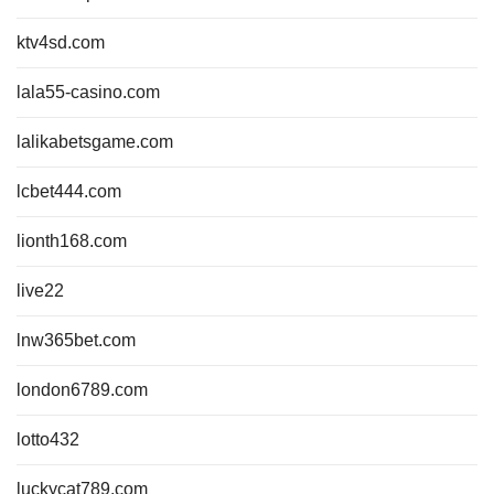
ktv4sd.com
lala55-casino.com
lalikabetsgame.com
lcbet444.com
lionth168.com
live22
lnw365bet.com
london6789.com
lotto432
luckycat789.com