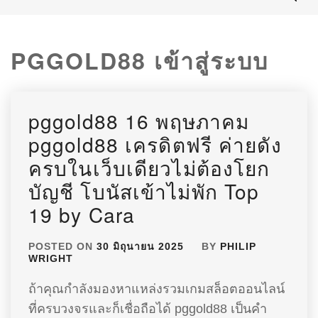
PGGOLD88 เข้าสู่ระบบ
pggold88 16 พฤษภาคม
pggold88 เครดิตฟรี ค่ายดัง
ครบในเว็บเดียวไม่ต้องโยก
บัญชี โบนัสเข้าไม่พัก Top
19 by Cara
POSTED ON
30 มิถุนายน 2025
BY
PHILIP
WRIGHT
ถ้าคุณกำลังมองหาแหล่งรวมเกมสล็อตออนไลน์
ที่ครบวงจรและก็เชื่อถือได้ pggold88 เป็นคำ