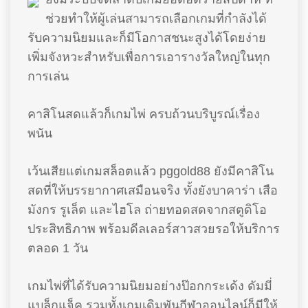
ช่วยทำให้ผู้เล่นสามารถเลือกเกมที่กำลังได้
รับความนิยมและก็มีโอกาสชนะสูงได้โดยง่าย
เพิ่มจังหวะสำหรับเพื่อการเอารางวัลใหญ่ในทุก
การเล่น
คาสิโนสดแล้วก็เกมไพ่ ครบถ้วนบริบูรณ์เรื่อง
พนัน
เว้นเสียแต่เกมสล็อตแล้ว pggold88 ยังมีคาสิโน
สดที่ให้บรรยากาศเสมือนจริง ทั้งยังบาคาร่า เสือ
มังกร รูเล็ต และไฮโล ถ่ายทอดสดจากสตูดิโอ
ประสิทธิภาพ พร้อมดีลเลอร์สาวสวยรอให้บริการ
ตลอด 1 วัน
เกมไพ่ที่ได้รับความนิยมอย่างป๊อกกระเด้ง ดัมมี่
แบล็กแจ็ค รวมทั้งเกมเดิมพันกีฬาออนไลน์ก็มีให้