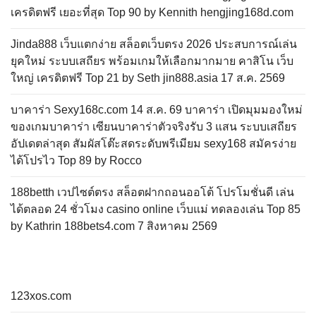
เครดิตฟรี เยอะที่สุด Top 90 by Kennith hengjing168d.com
Jinda888 เว็บแตกง่าย สล็อตเว็บตรง 2026 ประสบการณ์เล่น
ยุคใหม่ ระบบเสถียร พร้อมเกมให้เลือกมากมาย คาสิโน เว็บ
ใหญ่ เครดิตฟรี Top 21 by Seth jin888.asia 17 ส.ค. 2569
บาคาร่า Sexy168c.com 14 ส.ค. 69 บาคาร่า เปิดมุมมองใหม่
ของเกมบาคาร่า เซียนบาคาร่าตัวจริงรับ 3 แสน ระบบเสถียร
อัปเดตล่าสุด สัมผัสโต๊ะสดระดับพรีเมียม sexy168 สมัครง่าย
ได้โปรไว Top 89 by Rocco
188betth เวปไซต์ตรง สล็อตฝากถอนออโต้ โปรโมชั่นดี เล่น
ได้ตลอด 24 ชั่วโมง casino online เว็บแม่ ทดลองเล่น Top 85
by Kathrin 188bets4.com 7 สิงหาคม 2569
123xos.com