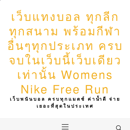
Skip
to
เว็บแทงบอล ทุกลีก
content
ทุกสนาม พร้อมกีฬา
อื่นๆทุกประเภท ครบ
จบในเว็บนี้เว็บเดียว
เท่านั้น Womens
Nike Free Run
เว็บพนันบอล ครบทุกแมตช์ ค่าน้ำดี จ่าย
เยอะที่สุดในประเทศ
Primary
Menu