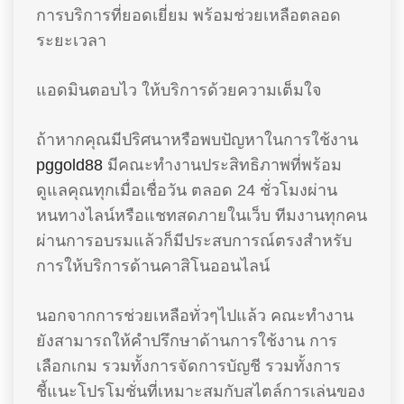
การบริการที่ยอดเยี่ยม พร้อมช่วยเหลือตลอด
ระยะเวลา
แอดมินตอบไว ให้บริการด้วยความเต็มใจ
ถ้าหากคุณมีปริศนาหรือพบปัญหาในการใช้งาน
pggold88
มีคณะทำงานประสิทธิภาพที่พร้อม
ดูแลคุณทุกเมื่อเชื่อวัน ตลอด 24 ชั่วโมงผ่าน
หนทางไลน์หรือแชทสดภายในเว็บ ทีมงานทุกคน
ผ่านการอบรมแล้วก็มีประสบการณ์ตรงสำหรับ
การให้บริการด้านคาสิโนออนไลน์
นอกจากการช่วยเหลือทั่วๆไปแล้ว คณะทำงาน
ยังสามารถให้คำปรึกษาด้านการใช้งาน การ
เลือกเกม รวมทั้งการจัดการบัญชี รวมทั้งการ
ชี้แนะโปรโมชั่นที่เหมาะสมกับสไตล์การเล่นของ