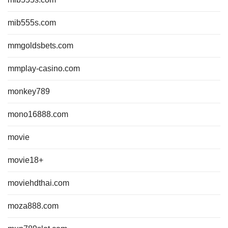
mib555s.com
mmgoldsbets.com
mmplay-casino.com
monkey789
mono16888.com
movie
movie18+
moviehdthai.com
moza888.com