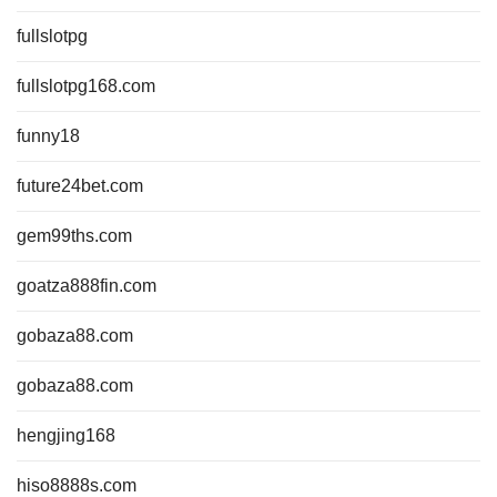
fullslotpg
fullslotpg168.com
funny18
future24bet.com
gem99ths.com
goatza888fin.com
gobaza88.com
gobaza88.com
hengjing168
hiso8888s.com