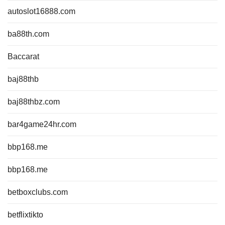
autoslot16888.com
ba88th.com
Baccarat
baj88thb
baj88thbz.com
bar4game24hr.com
bbp168.me
bbp168.me
betboxclubs.com
betflixtikto