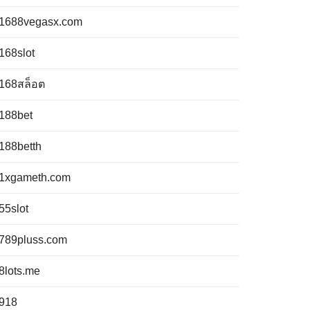
1688vegasx.com
168slot
168สล็อต
188bet
188betth
1xgameth.com
55slot
789pluss.com
8lots.me
918