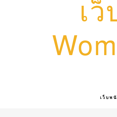
เว็
Wome
เว็บพน