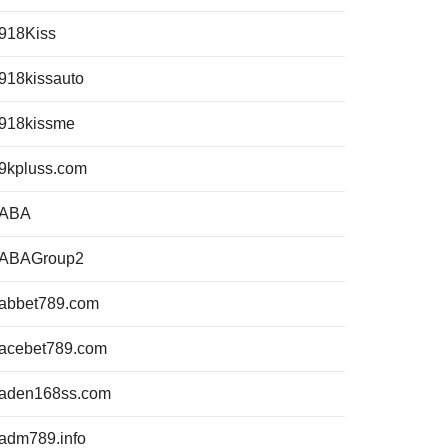
918Kiss
918kissauto
918kissme
9kpluss.com
ABA
ABAGroup2
abbet789.com
acebet789.com
aden168ss.com
adm789.info