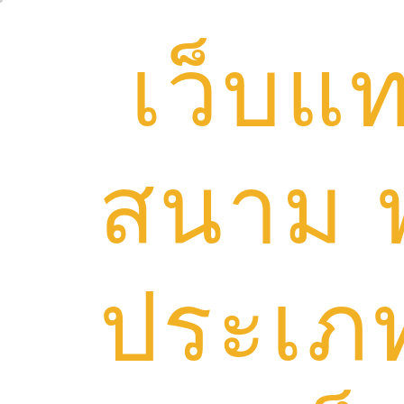
Skip
เว็บแท
to
content
สนาม พ
ประเภท