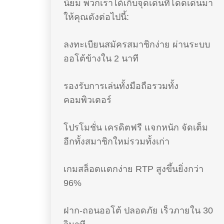
นิยม พวกเราได้เก็บจุดเด่นที่โดดเด่นมา
ให้คุณดังต่อไปนี้:
ลงทะเบียนสมัครสมาชิกง่าย ผ่านระบบ
ออโต้ข้างใน 2 นาที
รองรับการเล่นทั้งมือถือรวมทั้ง
คอมพิวเตอร์
โปรโมชั่น เครดิตฟรี แจกหนัก จัดเต็ม
อีกทั้งสมาชิกใหม่รวมทั้งเก่า
เกมสล็อตแตกง่าย RTP สูงขึ้นยิ่งกว่า
96%
ฝาก-ถอนออโต้ ปลอดภัย เร็วภายใน 30