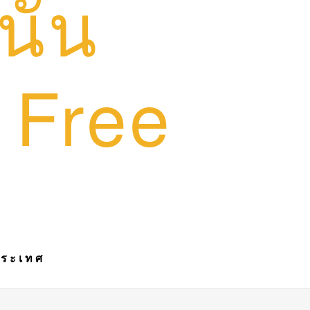
นั้น
 Free
นประเทศ