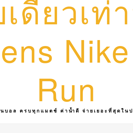
บเดียวเท่า
ns Nike
Run
ันบอล ครบทุกแมตช์ ค่าน้ำดี จ่ายเยอะที่สุดใ