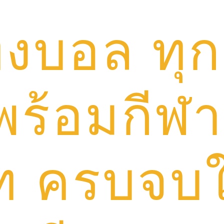
งบอล ทุก
ร้อมกีฬาอ
 ครบจบใน