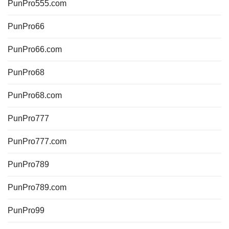
PunPro555.com
PunPro66
PunPro66.com
PunPro68
PunPro68.com
PunPro777
PunPro777.com
PunPro789
PunPro789.com
PunPro99