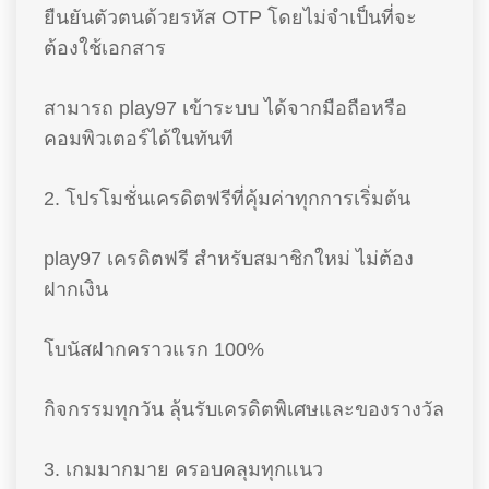
ยืนยันตัวตนด้วยรหัส OTP โดยไม่จำเป็นที่จะ
ต้องใช้เอกสาร
สามารถ play97 เข้าระบบ ได้จากมือถือหรือ
คอมพิวเตอร์ได้ในทันที
2. โปรโมชั่นเครดิตฟรีที่คุ้มค่าทุกการเริ่มต้น
play97 เครดิตฟรี สำหรับสมาชิกใหม่ ไม่ต้อง
ฝากเงิน
โบนัสฝากคราวแรก 100%
กิจกรรมทุกวัน ลุ้นรับเครดิตพิเศษและของรางวัล
3. เกมมากมาย ครอบคลุมทุกแนว