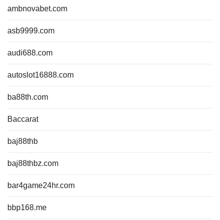
ambnovabet.com
asb9999.com
audi688.com
autoslot16888.com
ba88th.com
Baccarat
baj88thb
baj88thbz.com
bar4game24hr.com
bbp168.me