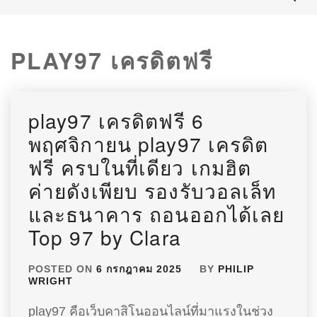
PLAY97 เครดิตฟรี
play97 เครดิตฟรี 6
พฤศจิกายน play97 เครดิต
ฟรี ครบในที่เดียว เกมฮิต
ค่ายดังเพียบ รองรับวอลเล็ท
และธนาคาร ถอนออกได้เลย
Top 97 by Clara
POSTED ON
6 กรกฎาคม 2025
BY
PHILIP
WRIGHT
play97 คือเว็บคาสิโนออนไลน์ที่มาแรงในช่วง