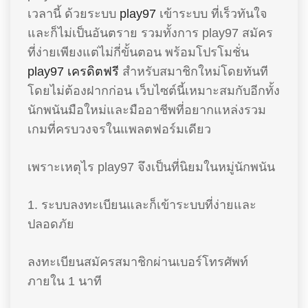
เวลานี้ ด้วยระบบ
play97
เข้าระบบ ที่เร็วทันใจ
และก็ไม่เป็นอันตราย รวมทั้งการ play97 สมัคร
ที่ง่ายเพียงแต่ไม่กี่ขั้นตอน พร้อมโปรโมชั่น
play97 เครดิตฟรี
สำหรับสมาชิกใหม่โดยทันที
โดยไม่ต้องฝากก่อน เว็บไซต์นี้เหมาะสมกับอีกทั้ง
นักพนันมือใหม่และมืออาชีพที่อยากแหล่งรวม
เกมที่ครบวงจรในแพลตฟอร์มเดียว
เพราะเหตุไร play97 จึงเป็นที่นิยมในหมู่นักพนัน
1. ระบบลงทะเบียนและก็เข้าระบบที่ง่ายและ
ปลอดภัย
ลงทะเบียนสมัครสมาชิกผ่านเบอร์โทรศัพท์
ภายใน 1 นาที