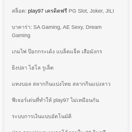
สล็อต:
play97 เครดิตฟรี
PG Slot, Joker, JILI
บาคาร่า: SA Gaming, AE Sexy, Dream
Gaming
เกมไพ่ ป๊อกกระเด้ง แบล็คแจ็ค เสือมังกร
ยิงปลา ไฮโล รูเล็ต
แทงบอล สลากกินแบ่งไทย สลากกินแบ่งลาว
ฟีเจอร์เด่นที่ทำให้ play97 ไม่เหมือนกัน
ระบบการเงินแบบอัตโนมัติ