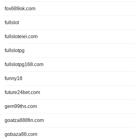
fox689ok.com
fullslot
fullsloteiei.com
fullslotpg
fullslotpg168.com
funny18
future24bet.com
gem99ths.com
goatza888fin.com
gobaza88.com