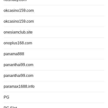
okcasino159.com
okcasino159.com
onesiamclub.site
onoplus168.com
panama888
pananthai99.com
pananthai99.com
paramax1688.info
PG