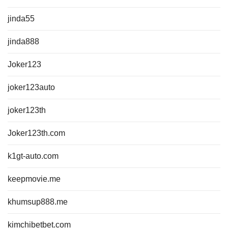
jinda55
jinda888
Joker123
joker123auto
joker123th
Joker123th.com
k1gt-auto.com
keepmovie.me
khumsup888.me
kimchibetbet.com