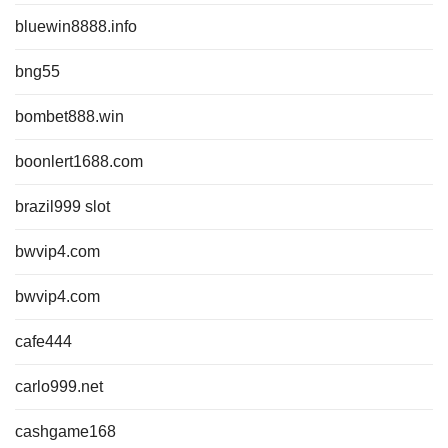
bluewin8888.info
bng55
bombet888.win
boonlert1688.com
brazil999 slot
bwvip4.com
bwvip4.com
cafe444
carlo999.net
cashgame168