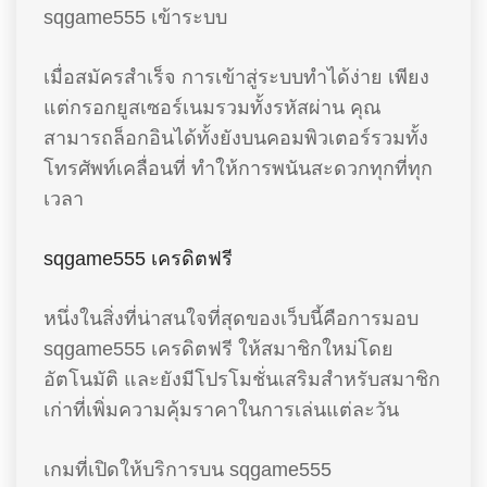
sqgame555 เข้าระบบ
เมื่อสมัครสำเร็จ การเข้าสู่ระบบทำได้ง่าย เพียง
แต่กรอกยูสเซอร์เนมรวมทั้งรหัสผ่าน คุณ
สามารถล็อกอินได้ทั้งยังบนคอมพิวเตอร์รวมทั้ง
โทรศัพท์เคลื่อนที่ ทำให้การพนันสะดวกทุกที่ทุก
เวลา
sqgame555 เครดิตฟรี
หนึ่งในสิ่งที่น่าสนใจที่สุดของเว็บนี้คือการมอบ
sqgame555 เครดิตฟรี ให้สมาชิกใหม่โดย
อัตโนมัติ และยังมีโปรโมชั่นเสริมสำหรับสมาชิก
เก่าที่เพิ่มความคุ้มราคาในการเล่นแต่ละวัน
เกมที่เปิดให้บริการบน sqgame555