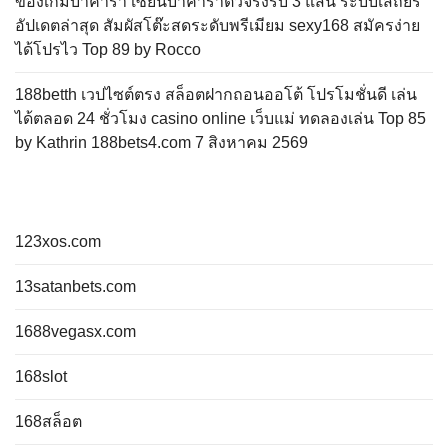
ของเกมบาคาร่า เซียนบาคาร่าตัวจริงรับ 3 แสน ระบบเสถียร
อัปเดตล่าสุด สัมผัสโต๊ะสดระดับพรีเมียม sexy168 สมัครง่าย
ได้โปรไว Top 89 by Rocco
188betth เวปไซต์ตรง สล็อตฝากถอนออโต้ โปรโมชั่นดี เล่น
ได้ตลอด 24 ชั่วโมง casino online เว็บแม่ ทดลองเล่น Top 85
by Kathrin 188bets4.com 7 สิงหาคม 2569
123xos.com
13satanbets.com
1688vegasx.com
168slot
168สล็อต