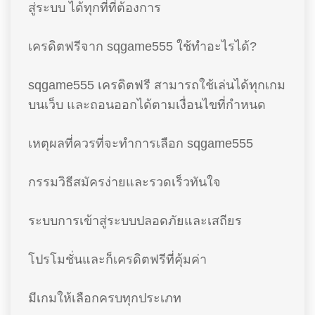
สู่ระบบ ได้ทุกที่ที่ต้องการ
เครดิตฟรีจาก sqgame555 ใช้ทำอะไรได้?
sqgame555 เครดิตฟรี สามารถใช้เล่นได้ทุกเกม
บนเว็บ และถอนออกได้ตามเงื่อนไขที่กำหนด
เหตุผลที่ควรที่จะทำการเลือก sqgame555
กรรมวิธีสมัครง่ายและรวดเร็วทันใจ
ระบบการเข้าสู่ระบบปลอดภัยและเสถียร
โปรโมชั่นและก็เครดิตฟรีที่คุ้มค่า
มีเกมให้เลือกครบทุกประเภท