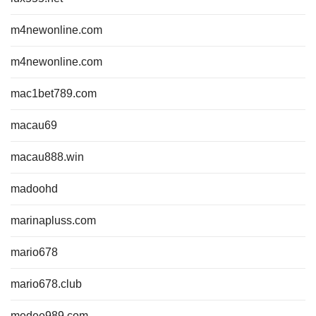
m4newonline.com
m4newonline.com
mac1bet789.com
macau69
macau888.win
madoohd
marinapluss.com
mario678
mario678.club
medee989.com