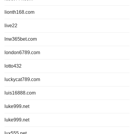
lionth168.com
live22
lnw365bet.com
london6789.com
lotto432
luckycat789.com
luis16888.com
luke999.net
luke999.net
lux555.net