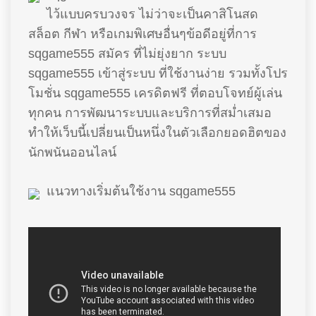
ไว้แบบครบวงจร ไม่ว่าจะเป็นคาสิโนสด
สล็อต กีฬา หรือเกมพิเศษอื่นๆข้อดีอยู่ที่การ
sqgame555 สมัคร ที่ไม่ยุ่งยาก ระบบ
sqgame555 เข้าสู่ระบบ ที่ใช้งานง่าย รวมทั้งโปร
โมชั่น sqgame555 เครดิตฟรี ที่ตอบโจทย์ผู้เล่น
ทุกคน การพัฒนาระบบและบริการที่สม่ำเสมอ
ทำให้เว็บนี้เปลี่ยนเป็นหนึ่งในตัวเลือกยอดฮิตของ
นักพนันออนไลน์
แนวทางเริ่มต้นใช้งาน sqgame555