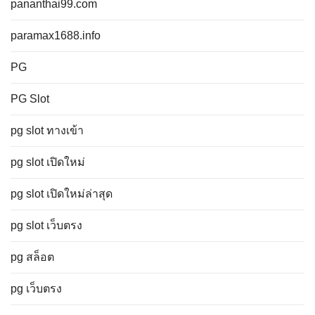
pananthai99.com
paramax1688.info
PG
PG Slot
pg slot ทางเข้า
pg slot เปิดใหม่
pg slot เปิดใหม่ล่าสุด
pg slot เว็บตรง
pg สล็อต
pg เว็บตรง